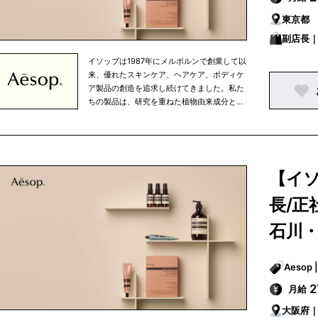
ご購入いただける他、パリ、東京、ニューヨ
東京都
ークなどの大都市を中心に世界中で展開して
いる直営店、さらに、世界有数の高級百貨店
副店長
のイソップカウンターで販売されています。
イソップは1987年にメルボルンで創業して以
来、優れたスキンケア、ヘアケア、ボディケ
ア製品の創造を追求し続けてきました。私た
ちの製品は、研究を重ねた植物由来成分と非
植物由来成分を使用しており、すべての成分
は私たちがこだわりを持って選び抜いたもの
です。 イソップは、知的探究心、将来への展
望、移ろいやすい心の中で行なわれる人間の
努力というものを大切に考えています。私た
【イ
ちは、生活環境や気候を考慮し、細部まで注
意を払うという姿勢を忘れずにひとつひとつ
長/正
の商品を開発しています。また、健康的な食
生活、適度な運動、定期的な読書など、バラ
石川
ンスの取れた生活の一部として、当社の商品
を使っていただきたいと考えています。 私た
ちの製品はオフィシャルオンラインストアで
ご購入いただける他、パリ、東京、ニューヨ
2
月給
ークなどの大都市を中心に世界中で展開して
いる直営店、さらに、世界有数の高級百貨店
大阪府
のイソップカウンターで販売されています。