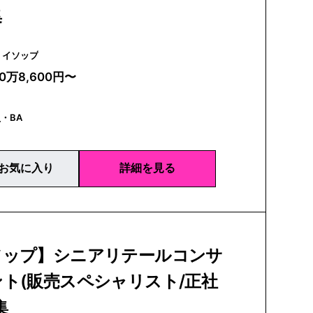
集
Aesop | イソップ
20万8,600円〜
・BA
お気に入り
詳細を見る
ソップ】シニアリテールコンサ
ト(販売スペシャリスト/正社
集