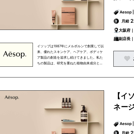
月給
大阪府
副店長
イソップは1987年にメルボルンで創業して以
来、優れたスキンケア、ヘアケア、ボディケ
ア製品の創造を追求し続けてきました。私た
ちの製品は、研究を重ねた植物由来成分と非
植物由来成分を使用しており、すべての成分
は私たちがこだわりを持って選び抜いたもの
です。 イソップは、知的探究心、将来への展
望、移ろいやすい心の中で行なわれる人間の
努力というものを大切に考えています。私た
【イ
ちは、生活環境や気候を考慮し、細部まで注
意を払うという姿勢を忘れずにひとつひとつ
ネージ
の商品を開発しています。また、健康的な食
生活、適度な運動、定期的な読書など、バラ
ンスの取れた生活の一部として、当社の商品
を使っていただきたいと考えています。 私た
ちの製品はオフィシャルオンラインストアで
月給