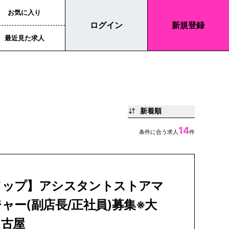
お気に入り
ログイン
新規登録
最近見た求人
新着順
14
条件に合う求人
件
ソップ】アシスタントストアマ
ャー(副店長/正社員)募集※大
名古屋