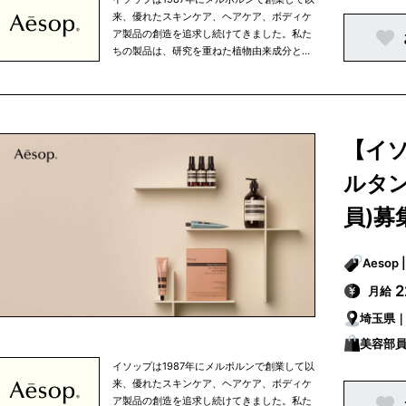
来、優れたスキンケア、ヘアケア、ボディケ
ア製品の創造を追求し続けてきました。私た
ちの製品は、研究を重ねた植物由来成分と非
植物由来成分を使用しており、すべての成分
は私たちがこだわりを持って選び抜いたもの
です。 イソップは、知的探究心、将来への展
望、移ろいやすい心の中で行なわれる人間の
努力というものを大切に考えています。私た
【イ
ちは、生活環境や気候を考慮し、細部まで注
意を払うという姿勢を忘れずにひとつひとつ
ルタン
の商品を開発しています。また、健康的な食
生活、適度な運動、定期的な読書など、バラ
員)募
ンスの取れた生活の一部として、当社の商品
を使っていただきたいと考えています。 私た
ちの製品はオフィシャルオンラインストアで
ご購入いただける他、パリ、東京、ニューヨ
2
月給
ークなどの大都市を中心に世界中で展開して
いる直営店、さらに、世界有数の高級百貨店
埼玉県
のイソップカウンターで販売されています。
美容部員
イソップは1987年にメルボルンで創業して以
来、優れたスキンケア、ヘアケア、ボディケ
ア製品の創造を追求し続けてきました。私た