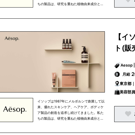
ちの製品は、研究を重ねた植物由来成分と非
植物由来成分を使用しており、すべての成分
は私たちがこだわりを持って選び抜いたもの
です。 イソップは、知的探究心、将来への展
望、移ろいやすい心の中で行なわれる人間の
努力というものを大切に考えています。私た
【イ
ちは、生活環境や気候を考慮し、細部まで注
意を払うという姿勢を忘れずにひとつひとつ
ト(販
の商品を開発しています。また、健康的な食
生活、適度な運動、定期的な読書など、バラ
ンスの取れた生活の一部として、当社の商品
を使っていただきたいと考えています。 私た
ちの製品はオフィシャルオンラインストアで
月給
ご購入いただける他、パリ、東京、ニューヨ
東京都
ークなどの大都市を中心に世界中で展開して
いる直営店、さらに、世界有数の高級百貨店
美容部員
のイソップカウンターで販売されています。
イソップは1987年にメルボルンで創業して以
来、優れたスキンケア、ヘアケア、ボディケ
ア製品の創造を追求し続けてきました。私た
ちの製品は、研究を重ねた植物由来成分と非
植物由来成分を使用しており、すべての成分
は私たちがこだわりを持って選び抜いたもの