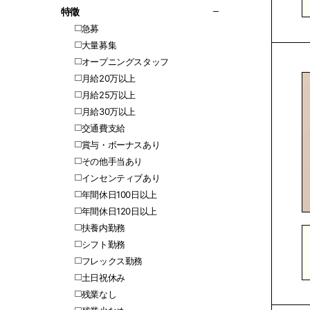
特徵
急募
大量募集
オープニングスタッフ
月給20万以上
月給25万以上
月給30万以上
交通費支給
賞与・ボーナスあり
その他手当あり
インセンティブあり
年間休日100日以上
年間休日120日以上
扶養内勤務
シフト勤務
フレックス勤務
土日祝休み
残業なし