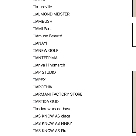
allureville
ALMOND MEISTER
AMBUSH
AMI Paris
Amuse Beauté
ANAYI
ANEW GOLF
ANTEPRIMA
Anya Hindmarch
AP STUDIO
APEX
APOTHIA
ARMANI FACTORY STORE
ARTIDA OUD
as know as de base
AS KNOW AS olaca
AS KNOW AS PINKY
AS KNOW AS Plus