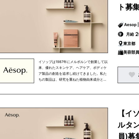
意を払うという姿勢を忘れずにひとつひとつ
ト募
の商品を開発しています。また、健康的な食
生活、適度な運動、定期的な読書など、バラ
ンスの取れた生活の一部として、当社の商品
を使っていただきたいと考えています。 私た
ちの製品はオフィシャルオンラインストアで
月給
ご購入いただける他、パリ、東京、ニューヨ
東京都
ークなどの大都市を中心に世界中で展開して
いる直営店、さらに、世界有数の高級百貨店
美容部員
のイソップカウンターで販売されています。
イソップは1987年にメルボルンで創業して以
来、優れたスキンケア、ヘアケア、ボディケ
ア製品の創造を追求し続けてきました。私た
ちの製品は、研究を重ねた植物由来成分と非
植物由来成分を使用しており、すべての成分
は私たちがこだわりを持って選び抜いたもの
です。 イソップは、知的探究心、将来への展
望、移ろいやすい心の中で行なわれる人間の
努力というものを大切に考えています。私た
【イ
ちは、生活環境や気候を考慮し、細部まで注
意を払うという姿勢を忘れずにひとつひとつ
ルタン
の商品を開発しています。また、健康的な食
生活、適度な運動、定期的な読書など、バラ
員)募
ンスの取れた生活の一部として、当社の商品