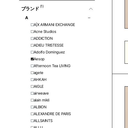
(1)
ブランド
A
A|X ARMANI EXCHANGE
Acne Studios
ADDICTION
ADIEU TRISTESSE
Adolfo Dominguez
Aesop
Afternoon Tea LIVING
agete
AHKAH
AIGLE
airweave
alain mikli
ALBION
ALEXANDRE DE PARIS
ALLSAINTS
ALLU