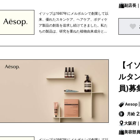
副店長
イソップは1987年にメルボルンで創業して以
来、優れたスキンケア、ヘアケア、ボディケ
ア製品の創造を追求し続けてきました。私た
ちの製品は、研究を重ねた植物由来成分と非
植物由来成分を使用しており、すべての成分
は私たちがこだわりを持って選び抜いたもの
です。 イソップは、知的探究心、将来への展
望、移ろいやすい心の中で行なわれる人間の
努力というものを大切に考えています。私た
【イ
ちは、生活環境や気候を考慮し、細部まで注
意を払うという姿勢を忘れずにひとつひとつ
ルタン
の商品を開発しています。また、健康的な食
生活、適度な運動、定期的な読書など、バラ
員)募
ンスの取れた生活の一部として、当社の商品
を使っていただきたいと考えています。 私た
ちの製品はオフィシャルオンラインストアで
ご購入いただける他、パリ、東京、ニューヨ
2
月給
ークなどの大都市を中心に世界中で展開して
いる直営店、さらに、世界有数の高級百貨店
大阪府
のイソップカウンターで販売されています。
美容部員
イソップは1987年にメルボルンで創業して以