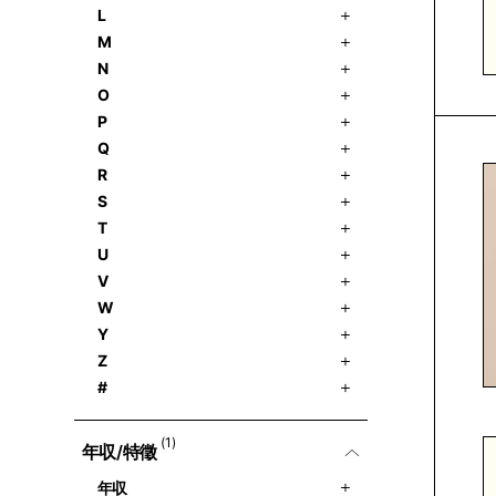
L
M
N
O
P
Q
R
S
T
U
V
W
Y
Z
#
(1)
年収/特徵
年収