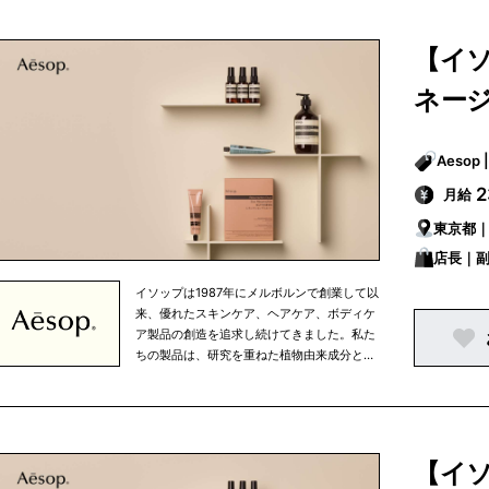
です。 イソップは、知的探究心、将来への展
望、移ろいやすい心の中で行なわれる人間の
努力というものを大切に考えています。私た
【イ
ちは、生活環境や気候を考慮し、細部まで注
意を払うという姿勢を忘れずにひとつひとつ
ネージ
の商品を開発しています。また、健康的な食
生活、適度な運動、定期的な読書など、バラ
ンスの取れた生活の一部として、当社の商品
を使っていただきたいと考えています。 私た
ちの製品はオフィシャルオンラインストアで
月給
ご購入いただける他、パリ、東京、ニューヨ
東京都
ークなどの大都市を中心に世界中で展開して
いる直営店、さらに、世界有数の高級百貨店
店長｜
のイソップカウンターで販売されています。
イソップは1987年にメルボルンで創業して以
来、優れたスキンケア、ヘアケア、ボディケ
ア製品の創造を追求し続けてきました。私た
ちの製品は、研究を重ねた植物由来成分と非
植物由来成分を使用しており、すべての成分
は私たちがこだわりを持って選び抜いたもの
です。 イソップは、知的探究心、将来への展
望、移ろいやすい心の中で行なわれる人間の
努力というものを大切に考えています。私た
【イ
ちは、生活環境や気候を考慮し、細部まで注