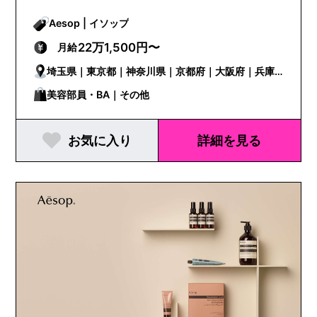
Aesop | イソップ
22万1,500円〜
月給
埼玉県｜東京都｜神奈川県｜京都府｜大阪府｜兵庫
県
美容部員・BA｜その他
お気に入り
詳細を見る