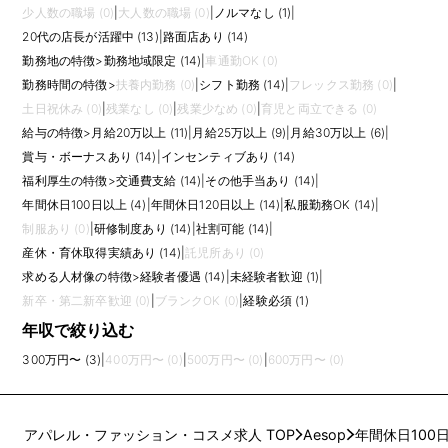
少人数の職場 (0)
|
大人数の職場 (0)
|
ノルマなし (1)
|
20代の店長が活躍中 (13)
|
路面店あり (14)
勤務地の特徴
>
勤務地域限定 (14)
|
車通勤OK (0)
勤務時間の特徴
>
扶養内勤務 (0)
|
シフト勤務 (14)
|
フレックス勤務 (0)
|
土日祝休み (0)
|
残業なし (0)
|
残業少なめ (0)
|
育児と両立できる (0)
給与の特徴
>
月給20万以上 (11)
|
月給25万以上 (9)
|
月給30万以上 (6)
|
賞与・ボーナスあり (14)
|
インセンティブあり (14)
福利厚生の特徴
>
交通費支給 (14)
|
その他手当あり (14)
|
年間休日100日以上 (4)
|
年間休日120日以上 (14)
|
私服勤務OK (14)
|
制服あり (0)
|
研修制度あり (14)
|
社割可能 (14)
|
産休・育休取得実績あり (14)
|
託児所あり (0)
求める人材像の特徴
>
経験者優遇 (14)
|
未経験者歓迎 (1)
|
新卒・第二新卒歓迎 (0)
|
ブランクOK (0)
|
経験必須 (1)
年収で絞り込む
300万円〜 (3)
|
400万円〜 (0)
|
500万円〜 (0)
|
600万円〜 (0)
アパレル・ファッション・コスメ求人 TOP
Aesop
年間休日100