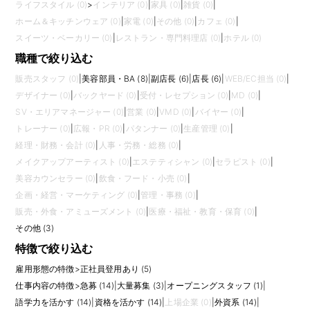
ライフスタイル (0)
>
インテリア (0)
|
家具 (0)
|
雑貨 (0)
|
ホーム＆キッチンウェア (0)
|
家電 (0)
|
その他 (0)
|
カフェ (0)
|
スイーツ・ベーカリー (0)
|
レストラン・専門料理店 (0)
|
ホテル (0)
職種で絞り込む
販売スタッフ (0)
|
美容部員・BA (8)
|
副店長 (6)
|
店長 (6)
|
WEB/EC担当 (0)
|
デザイナー (0)
|
バックヤード (0)
|
受付・レセプション (0)
|
MD (0)
|
SV・エリアマネージャー (0)
|
営業 (0)
|
VMD (0)
|
バイヤー (0)
|
トレーナー (0)
|
広報・PR (0)
|
パタンナー (0)
|
生産管理 (0)
|
経理・財務・会計 (0)
|
人事・労務・総務 (0)
|
メイクアップアーティスト (0)
|
エステティシャン (0)
|
セラピスト (0)
|
美容カウンセラー (0)
|
飲食・フード・小売 (0)
|
企画・経営・マーケティング (0)
|
管理・事務 (0)
|
販売・外食・アミューズメント (0)
|
医療・福祉・教育・保育 (0)
|
その他 (3)
特徴で絞り込む
雇用形態の特徴
>
正社員登用あり (5)
仕事内容の特徴
>
急募 (14)
|
大量募集 (3)
|
オープニングスタッフ (1)
|
語学力を活かす (14)
|
資格を活かす (14)
|
上場企業 (0)
|
外資系 (14)
|