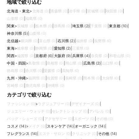
地域で絞り込む
北海道・東北
>
北海道 (0)
|
青森県 (0)
|
岩手県 (0)
|
宮城県 (0)
|
秋田県 (0)
|
山形県 (0)
|
福島県 (0)
関東
>
茨城県 (0)
|
栃木県 (0)
|
群馬県 (0)
|
埼玉県 (2)
|
千葉県 (0)
|
東京都 (10)
|
神奈川県 (5)
|
山梨県 (0)
北信越
>
新潟県 (0)
|
富山県 (0)
|
石川県 (2)
|
福井県 (0)
|
長野県 (0)
東海
>
岐阜県 (0)
|
静岡県 (0)
|
愛知県 (2)
|
三重県 (0)
関西
>
滋賀県 (0)
|
京都府 (6)
|
大阪府 (9)
|
兵庫県 (4)
|
奈良県 (0)
|
和歌山県 (0)
中国・四国
>
鳥取県 (0)
|
島根県 (0)
|
岡山県 (0)
|
広島県 (2)
|
山口県 (0)
|
徳島県 (0)
|
香川県 (0)
|
愛媛県 (0)
|
高知県 (0)
九州・沖縄
>
福岡県 (0)
|
佐賀県 (0)
|
長崎県 (0)
|
熊本県 (0)
|
大分県 (0)
|
宮崎県 (0)
|
鹿児島県 (0)
|
沖縄県 (0)
カテゴリで絞り込む
ファッション (0)
>
ラグジュアリー (0)
|
デザイナーズ (0)
|
ジュエリー・ウォッチ (0)
|
セレクトショップ (0)
|
アパレル (0)
|
バッグ・シューズ (0)
|
アクセサリー (0)
|
スポーツ (0)
|
その他 (0)
コスメ (14)
>
メイク (0)
|
スキンケア (14)
|
オーガニック (14)
|
フレグランス (14)
|
エステ・サロン (0)
|
クリニック (0)
|
その他 (14)