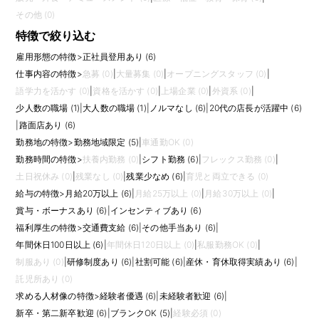
その他 (0)
特徴で絞り込む
雇用形態の特徴
>
正社員登用あり (6)
仕事内容の特徴
>
急募 (0)
|
大量募集 (0)
|
オープニングスタッフ (0)
|
語学力を活かす (0)
|
資格を活かす (0)
|
上場企業 (0)
|
外資系 (0)
|
少人数の職場 (1)
|
大人数の職場 (1)
|
ノルマなし (6)
|
20代の店長が活躍中 (6)
|
路面店あり (6)
勤務地の特徴
>
勤務地域限定 (5)
|
車通勤OK (0)
勤務時間の特徴
>
扶養内勤務 (0)
|
シフト勤務 (6)
|
フレックス勤務 (0)
|
土日祝休み (0)
|
残業なし (0)
|
残業少なめ (6)
|
育児と両立できる (0)
給与の特徴
>
月給20万以上 (6)
|
月給25万以上 (0)
|
月給30万以上 (0)
|
賞与・ボーナスあり (6)
|
インセンティブあり (6)
福利厚生の特徴
>
交通費支給 (6)
|
その他手当あり (6)
|
年間休日100日以上 (6)
|
年間休日120日以上 (0)
|
私服勤務OK (0)
|
制服あり (0)
|
研修制度あり (6)
|
社割可能 (6)
|
産休・育休取得実績あり (6)
|
託児所あり (0)
求める人材像の特徴
>
経験者優遇 (6)
|
未経験者歓迎 (6)
|
新卒・第二新卒歓迎 (6)
|
ブランクOK (5)
|
経験必須 (0)