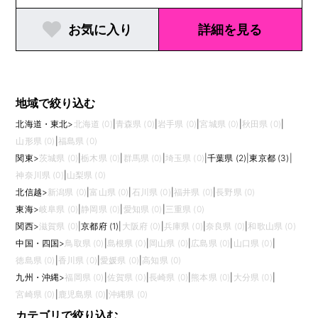
お気に入り
詳細を見る
地域で絞り込む
北海道・東北
>
北海道 (0)
|
青森県 (0)
|
岩手県 (0)
|
宮城県 (0)
|
秋田県 (0)
|
山形県 (0)
|
福島県 (0)
関東
>
茨城県 (0)
|
栃木県 (0)
|
群馬県 (0)
|
埼玉県 (0)
|
千葉県 (2)
|
東京都 (3)
|
神奈川県 (0)
|
山梨県 (0)
北信越
>
新潟県 (0)
|
富山県 (0)
|
石川県 (0)
|
福井県 (0)
|
長野県 (0)
東海
>
岐阜県 (0)
|
静岡県 (0)
|
愛知県 (0)
|
三重県 (0)
関西
>
滋賀県 (0)
|
京都府 (1)
|
大阪府 (0)
|
兵庫県 (0)
|
奈良県 (0)
|
和歌山県 (0)
中国・四国
>
鳥取県 (0)
|
島根県 (0)
|
岡山県 (0)
|
広島県 (0)
|
山口県 (0)
|
徳島県 (0)
|
香川県 (0)
|
愛媛県 (0)
|
高知県 (0)
九州・沖縄
>
福岡県 (0)
|
佐賀県 (0)
|
長崎県 (0)
|
熊本県 (0)
|
大分県 (0)
|
宮崎県 (0)
|
鹿児島県 (0)
|
沖縄県 (0)
カテゴリで絞り込む