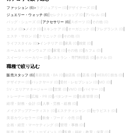
ファッション (6)
>
ラグジュアリー (0)
|
デザイナーズ (0)
|
ジュエリー・ウォッチ (6)
|
セレクトショップ (0)
|
アパレル (0)
|
バッグ・シューズ (0)
|
アクセサリー (6)
|
スポーツ (0)
|
その他 (0)
コスメ (0)
>
メイク (0)
|
スキンケア (0)
|
オーガニック (0)
|
フレグランス (0)
|
エステ・サロン (0)
|
クリニック (0)
|
その他 (0)
ライフスタイル (0)
>
インテリア (0)
|
家具 (0)
|
雑貨 (0)
|
ホーム＆キッチンウェア (0)
|
家電 (0)
|
その他 (0)
|
カフェ (0)
|
スイーツ・ベーカリー (0)
|
レストラン・専門料理店 (0)
|
ホテル (0)
職種で絞り込む
販売スタッフ (6)
|
美容部員・BA (0)
|
副店長 (0)
|
店長 (0)
|
WEB/EC担当 (0)
|
デザイナー (0)
|
バックヤード (0)
|
受付・レセプション (0)
|
MD (0)
|
SV・エリアマネージャー (0)
|
営業 (0)
|
VMD (0)
|
バイヤー (0)
|
トレーナー (0)
|
広報・PR (0)
|
パタンナー (0)
|
生産管理 (0)
|
経理・財務・会計 (0)
|
人事・労務・総務 (0)
|
メイクアップアーティスト (0)
|
エステティシャン (0)
|
セラピスト (0)
|
美容カウンセラー (0)
|
飲食・フード・小売 (0)
|
企画・経営・マーケティング (0)
|
管理・事務 (0)
|
販売・外食・アミューズメント (0)
|
医療・福祉・教育・保育 (0)
|