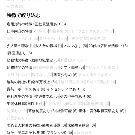
その他 (0)
特徴で絞り込む
雇用形態の特徴
>
正社員登用あり (6)
仕事内容の特徴
>
急募 (0)
|
大量募集 (0)
|
オープニングスタッフ (0)
|
語学力を活かす (0)
|
資格を活かす (0)
|
上場企業 (0)
|
外資系 (0)
|
少人数の職場 (1)
|
大人数の職場 (1)
|
ノルマなし (6)
|
20代の店長が活躍中 (6)
|
路面店あり (6)
勤務地の特徴
>
勤務地域限定 (5)
|
車通勤OK (0)
勤務時間の特徴
>
扶養内勤務 (0)
|
シフト勤務 (6)
|
フレックス勤務 (0)
|
土日祝休み (0)
|
残業なし (0)
|
残業少なめ (6)
|
育児と両立できる (0)
給与の特徴
>
月給20万以上 (6)
|
月給25万以上 (0)
|
月給30万以上 (0)
|
賞与・ボーナスあり (6)
|
インセンティブあり (6)
福利厚生の特徴
>
交通費支給 (6)
|
その他手当あり (6)
|
年間休日100日以上 (6)
|
年間休日120日以上 (0)
|
私服勤務OK (0)
|
制服あり (0)
|
研修制度あり (6)
|
社割可能 (6)
|
産休・育休取得実績あり (6)
|
託児所あり (0)
求める人材像の特徴
>
経験者優遇 (6)
|
未経験者歓迎 (6)
|
新卒・第二新卒歓迎 (6)
|
ブランクOK (5)
|
経験必須 (0)