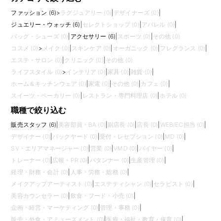
ファッション (6)
>
ラグジュアリー (0)
|
デザイナーズ (0)
|
ジュエリー・ウォッチ (6)
|
セレクトショップ (0)
|
アパレル (0)
|
バッグ・シューズ (0)
|
アクセサリー (6)
|
スポーツ (0)
|
その他 (0)
コスメ (0)
>
メイク (0)
|
スキンケア (0)
|
オーガニック (0)
|
フレグランス (0)
|
エステ・サロン (0)
|
クリニック (0)
|
その他 (0)
ライフスタイル (0)
>
インテリア (0)
|
家具 (0)
|
雑貨 (0)
|
ホーム＆キッチンウェア (0)
|
家電 (0)
|
その他 (0)
|
カフェ (0)
|
スイーツ・ベーカリー (0)
|
レストラン・専門料理店 (0)
|
ホテル (0)
職種で絞り込む
販売スタッフ (6)
|
美容部員・BA (0)
|
副店長 (0)
|
店長 (0)
|
WEB/EC担当 (0)
|
デザイナー (0)
|
バックヤード (0)
|
受付・レセプション (0)
|
MD (0)
|
SV・エリアマネージャー (0)
|
営業 (0)
|
VMD (0)
|
バイヤー (0)
|
トレーナー (0)
|
広報・PR (0)
|
パタンナー (0)
|
生産管理 (0)
|
経理・財務・会計 (0)
|
人事・労務・総務 (0)
|
メイクアップアーティスト (0)
|
エステティシャン (0)
|
セラピスト (0)
|
美容カウンセラー (0)
|
飲食・フード・小売 (0)
|
企画・経営・マーケティング (0)
|
管理・事務 (0)
|
販売・外食・アミューズメント (0)
|
医療・福祉・教育・保育 (0)
|