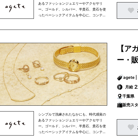
あるファッションジュエリーやアクセサリ
ー。ゴールド、シルバー、半貴石、貴石を使
ったベーシックアイテムを中心に、コンテン
ポラリーな素材を使ったアイテムから、オリ
ジナリティーに富んだ海外デザイナーもの、
古き良き時代のアクセサリーまで。素材や国
にとらわれず、ミックス感あふれる商品を多
彩に展開。アガットは、その時々の女性の生
【ア
き方やファッションといった時代の流れを映
しながら、常に新しいファッションジュエリ
ー・
ーやアクセサリーを提案しています。
月給
千葉県
販売ス
シンプルで洗練されたなかにも、時代感覚の
あるファッションジュエリーやアクセサリ
ー。ゴールド、シルバー、半貴石、貴石を使
ったベーシックアイテムを中心に、コンテン
ポラリーな素材を使ったアイテムから、オリ