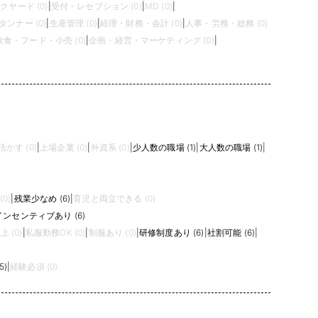
クヤード (0)
|
受付・レセプション (0)
|
MD (0)
|
タンナー (0)
|
生産管理 (0)
|
経理・財務・会計 (0)
|
人事・労務・総務 (0)
飲食・フード・小売 (0)
|
企画・経営・マーケティング (0)
|
かす (0)
|
上場企業 (0)
|
外資系 (0)
|
少人数の職場 (1)
|
大人数の職場 (1)
|
0)
|
残業少なめ (6)
|
育児と両立できる (0)
インセンティブあり (6)
 (0)
|
私服勤務OK (0)
|
制服あり (0)
|
研修制度あり (6)
|
社割可能 (6)
|
5)
|
経験必須 (0)