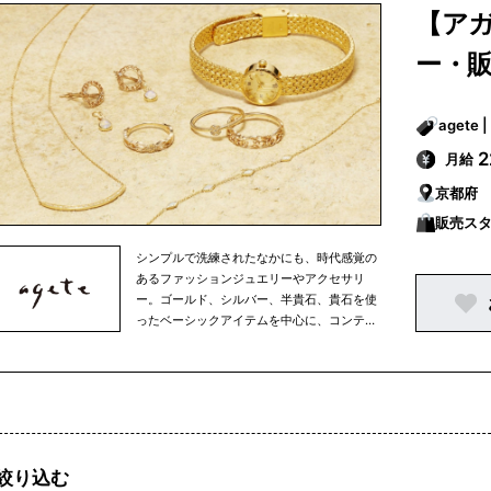
彩に展開。アガットは、その時々の女性の生
【ア
き方やファッションといった時代の流れを映
しながら、常に新しいファッションジュエリ
ー・
ーやアクセサリーを提案しています。
月給
京都府
販売ス
シンプルで洗練されたなかにも、時代感覚の
あるファッションジュエリーやアクセサリ
ー。ゴールド、シルバー、半貴石、貴石を使
ったベーシックアイテムを中心に、コンテン
ポラリーな素材を使ったアイテムから、オリ
ジナリティーに富んだ海外デザイナーもの、
古き良き時代のアクセサリーまで。素材や国
にとらわれず、ミックス感あふれる商品を多
彩に展開。アガットは、その時々の女性の生
き方やファッションといった時代の流れを映
しながら、常に新しいファッションジュエリ
絞り込む
ーやアクセサリーを提案しています。