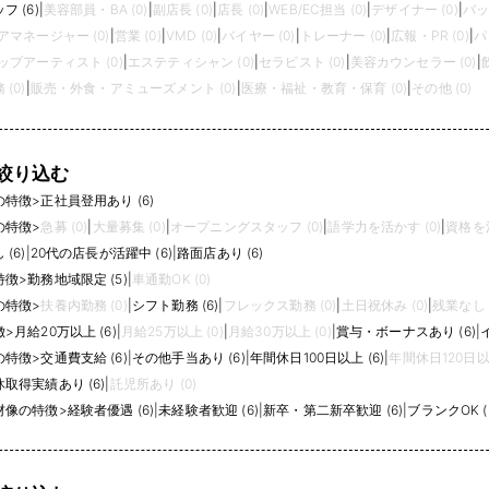
 (6)
|
美容部員・BA (0)
|
副店長 (0)
|
店長 (0)
|
WEB/EC担当 (0)
|
デザイナー (0)
|
バッ
アマネージャー (0)
|
営業 (0)
|
VMD (0)
|
バイヤー (0)
|
トレーナー (0)
|
広報・PR (0)
|
パ
プアーティスト (0)
|
エステティシャン (0)
|
セラピスト (0)
|
美容カウンセラー (0)
|
(0)
|
販売・外食・アミューズメント (0)
|
医療・福祉・教育・保育 (0)
|
その他 (0)
絞り込む
の特徴
>
正社員登用あり (6)
の特徴
>
急募 (0)
|
大量募集 (0)
|
オープニングスタッフ (0)
|
語学力を活かす (0)
|
資格を活
(6)
|
20代の店長が活躍中 (6)
|
路面店あり (6)
特徴
>
勤務地域限定 (5)
|
車通勤OK (0)
の特徴
>
扶養内勤務 (0)
|
シフト勤務 (6)
|
フレックス勤務 (0)
|
土日祝休み (0)
|
残業なし (
徴
>
月給20万以上 (6)
|
月給25万以上 (0)
|
月給30万以上 (0)
|
賞与・ボーナスあり (6)
|
の特徴
>
交通費支給 (6)
|
その他手当あり (6)
|
年間休日100日以上 (6)
|
年間休日120日以上
取得実績あり (6)
|
託児所あり (0)
材像の特徴
>
経験者優遇 (6)
|
未経験者歓迎 (6)
|
新卒・第二新卒歓迎 (6)
|
ブランクOK (