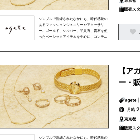
東京都
販売ス
シンプルで洗練されたなかにも、時代感覚の
あるファッションジュエリーやアクセサリ
ー。ゴールド、シルバー、半貴石、貴石を使
ったベーシックアイテムを中心に、コンテン
ポラリーな素材を使ったアイテムから、オリ
ジナリティーに富んだ海外デザイナーもの、
古き良き時代のアクセサリーまで。素材や国
にとらわれず、ミックス感あふれる商品を多
彩に展開。アガットは、その時々の女性の生
【ア
き方やファッションといった時代の流れを映
しながら、常に新しいファッションジュエリ
ー・
ーやアクセサリーを提案しています。
月給
東京都
販売ス
シンプルで洗練されたなかにも、時代感覚の