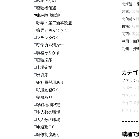
残業少なめ
北海道・
経験者優遇
関東
>
茨城
未経験者歓迎
北信越
>
新
新卒・第二新卒歓迎
東海
>
岐阜
育児と両立できる
関西
>
滋賀
ブランクOK
中国・四
語学力を活かす
九州・沖
資格を活かす
経験必須
上場企業
カテゴ
外資系
ファッション
正社員登用あり
スポーツ (
私服勤務OK
コスメ (0)
制服あり
ライフスタ
勤務地域限定
レストラン
少人数の職場
大人数の職場
車通勤OK
職種で
研修制度あり