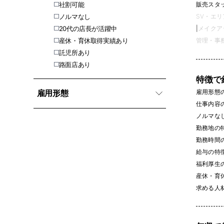
社割可能
販売スタッフ
ノルマなし
SV・エリ
20代の店長が活躍中
|
メイクアッ
産休・育休取得実績あり
管理・事務 
託児所あり
路面店あり
特徴で
雇用形態
雇用形態
仕事内容
ノルマなし 
勤務地の
勤務時間
給与の特
福利厚生
産休・育休
求める人