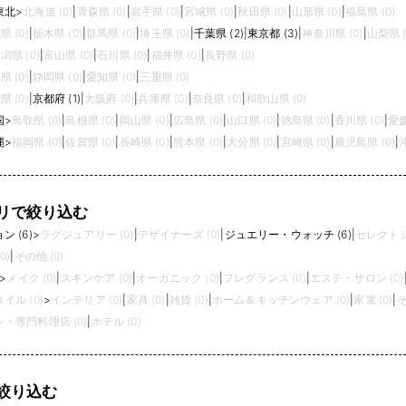
東北
>
北海道 (0)
|
青森県 (0)
|
岩手県 (0)
|
宮城県 (0)
|
秋田県 (0)
|
山形県 (0)
|
福島県 (0)
県 (0)
|
栃木県 (0)
|
群馬県 (0)
|
埼玉県 (0)
|
千葉県 (2)
|
東京都 (3)
|
神奈川県 (0)
|
山梨県 (
潟県 (0)
|
富山県 (0)
|
石川県 (0)
|
福井県 (0)
|
長野県 (0)
県 (0)
|
静岡県 (0)
|
愛知県 (0)
|
三重県 (0)
県 (0)
|
京都府 (1)
|
大阪府 (0)
|
兵庫県 (0)
|
奈良県 (0)
|
和歌山県 (0)
国
>
鳥取県 (0)
|
島根県 (0)
|
岡山県 (0)
|
広島県 (0)
|
山口県 (0)
|
徳島県 (0)
|
香川県 (0)
|
愛媛
縄
>
福岡県 (0)
|
佐賀県 (0)
|
長崎県 (0)
|
熊本県 (0)
|
大分県 (0)
|
宮崎県 (0)
|
鹿児島県 (0)
|
リで絞り込む
 (6)
>
ラグジュアリー (0)
|
デザイナーズ (0)
|
ジュエリー・ウォッチ (6)
|
セレクトシ
0)
|
その他 (0)
>
メイク (0)
|
スキンケア (0)
|
オーガニック (0)
|
フレグランス (0)
|
エステ・サロン (0)
イル (0)
>
インテリア (0)
|
家具 (0)
|
雑貨 (0)
|
ホーム＆キッチンウェア (0)
|
家電 (0)
|
そ
・専門料理店 (0)
|
ホテル (0)
絞り込む