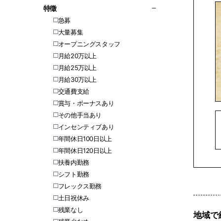
特徵
急募
大量募集
オープニングスタッフ
月給20万以上
月給25万以上
月給30万以上
交通費支給
賞与・ボーナスあり
その他手当あり
インセンティブあり
年間休日100日以上
年間休日120日以上
扶養内勤務
シフト勤務
フレックス勤務
土日祝休み
残業なし
地域で