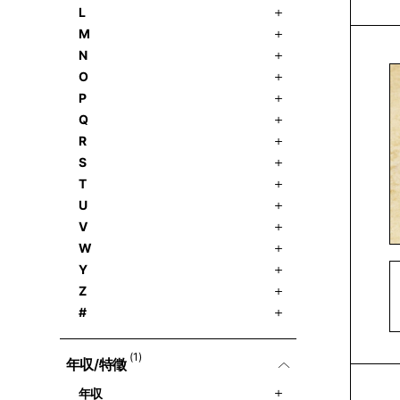
L
M
N
O
P
Q
R
S
T
U
V
W
Y
Z
#
(1)
年収/特徵
年収