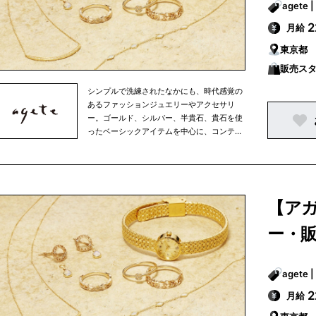
月給
東京都
販売ス
シンプルで洗練されたなかにも、時代感覚の
あるファッションジュエリーやアクセサリ
ー。ゴールド、シルバー、半貴石、貴石を使
ったベーシックアイテムを中心に、コンテン
ポラリーな素材を使ったアイテムから、オリ
ジナリティーに富んだ海外デザイナーもの、
古き良き時代のアクセサリーまで。素材や国
にとらわれず、ミックス感あふれる商品を多
彩に展開。アガットは、その時々の女性の生
【ア
き方やファッションといった時代の流れを映
しながら、常に新しいファッションジュエリ
ー・
ーやアクセサリーを提案しています。
月給