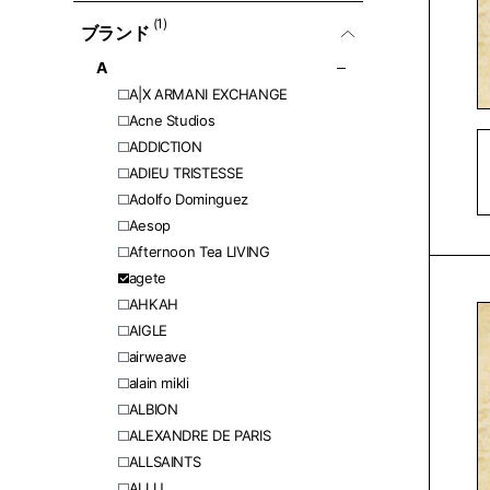
(1)
ブランド
A
A|X ARMANI EXCHANGE
Acne Studios
ADDICTION
ADIEU TRISTESSE
Adolfo Dominguez
Aesop
Afternoon Tea LIVING
agete
AHKAH
AIGLE
airweave
alain mikli
ALBION
ALEXANDRE DE PARIS
ALLSAINTS
ALLU