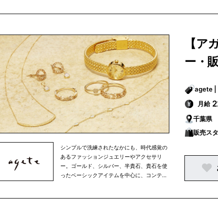
ジナリティーに富んだ海外デザイナーもの、
古き良き時代のアクセサリーまで。素材や国
にとらわれず、ミックス感あふれる商品を多
彩に展開。アガットは、その時々の女性の生
【ア
き方やファッションといった時代の流れを映
しながら、常に新しいファッションジュエリ
ー・
ーやアクセサリーを提案しています。
月給
千葉県
販売ス
シンプルで洗練されたなかにも、時代感覚の
あるファッションジュエリーやアクセサリ
ー。ゴールド、シルバー、半貴石、貴石を使
ったベーシックアイテムを中心に、コンテン
ポラリーな素材を使ったアイテムから、オリ
ジナリティーに富んだ海外デザイナーもの、
古き良き時代のアクセサリーまで。素材や国
にとらわれず、ミックス感あふれる商品を多