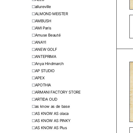
allureville
ALMOND MEISTER
AMBUSH
AMI Paris
Amuse Beauté
ANAYI
ANEW GOLF
ANTEPRIMA
Anya Hindmarch
AP STUDIO
APEX
APOTHIA
ARMANI FACTORY STORE
ARTIDA OUD
as know as de base
AS KNOW AS olaca
AS KNOW AS PINKY
AS KNOW AS Plus