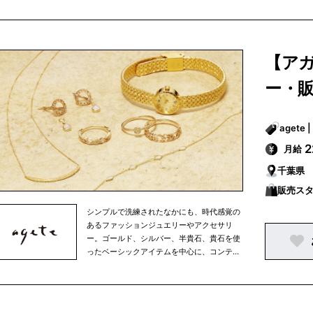
ジナリティーに富んだ海外デザイナーもの、
古き良き時代のアクセサリーまで。素材や国
にとらわれず、ミックス感あふれる商品を多
彩に展開。アガットは、その時々の女性の生
【ア
き方やファッションといった時代の流れを映
しながら、常に新しいファッションジュエリ
ー・
ーやアクセサリーを提案しています。
月給
千葉県
販売ス
シンプルで洗練されたなかにも、時代感覚の
あるファッションジュエリーやアクセサリ
ー。ゴールド、シルバー、半貴石、貴石を使
ったベーシックアイテムを中心に、コンテン
ポラリーな素材を使ったアイテムから、オリ
ジナリティーに富んだ海外デザイナーもの、
古き良き時代のアクセサリーまで。素材や国
にとらわれず、ミックス感あふれる商品を多