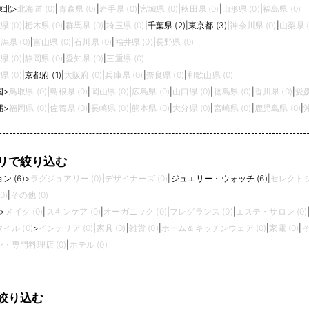
東北
>
北海道 (0)
|
青森県 (0)
|
岩手県 (0)
|
宮城県 (0)
|
秋田県 (0)
|
山形県 (0)
|
福島県 (0)
県 (0)
|
栃木県 (0)
|
群馬県 (0)
|
埼玉県 (0)
|
千葉県 (2)
|
東京都 (3)
|
神奈川県 (0)
|
山梨県 (
潟県 (0)
|
富山県 (0)
|
石川県 (0)
|
福井県 (0)
|
長野県 (0)
県 (0)
|
静岡県 (0)
|
愛知県 (0)
|
三重県 (0)
県 (0)
|
京都府 (1)
|
大阪府 (0)
|
兵庫県 (0)
|
奈良県 (0)
|
和歌山県 (0)
国
>
鳥取県 (0)
|
島根県 (0)
|
岡山県 (0)
|
広島県 (0)
|
山口県 (0)
|
徳島県 (0)
|
香川県 (0)
|
愛媛
縄
>
福岡県 (0)
|
佐賀県 (0)
|
長崎県 (0)
|
熊本県 (0)
|
大分県 (0)
|
宮崎県 (0)
|
鹿児島県 (0)
|
リで絞り込む
 (6)
>
ラグジュアリー (0)
|
デザイナーズ (0)
|
ジュエリー・ウォッチ (6)
|
セレクトシ
0)
|
その他 (0)
>
メイク (0)
|
スキンケア (0)
|
オーガニック (0)
|
フレグランス (0)
|
エステ・サロン (0)
イル (0)
>
インテリア (0)
|
家具 (0)
|
雑貨 (0)
|
ホーム＆キッチンウェア (0)
|
家電 (0)
|
そ
・専門料理店 (0)
|
ホテル (0)
絞り込む