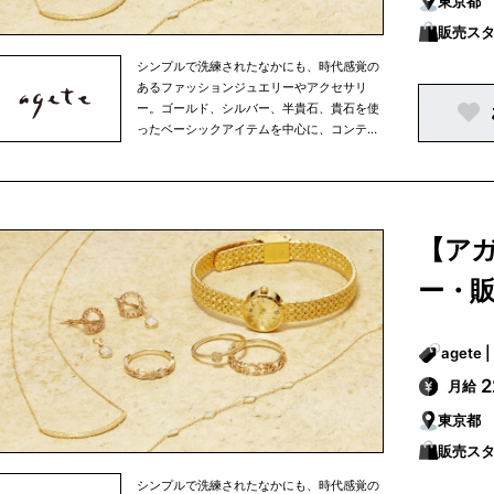
東京都
販売ス
シンプルで洗練されたなかにも、時代感覚の
あるファッションジュエリーやアクセサリ
ー。ゴールド、シルバー、半貴石、貴石を使
ったベーシックアイテムを中心に、コンテン
ポラリーな素材を使ったアイテムから、オリ
ジナリティーに富んだ海外デザイナーもの、
古き良き時代のアクセサリーまで。素材や国
にとらわれず、ミックス感あふれる商品を多
彩に展開。アガットは、その時々の女性の生
【ア
き方やファッションといった時代の流れを映
しながら、常に新しいファッションジュエリ
ー・
ーやアクセサリーを提案しています。
月給
東京都
販売ス
シンプルで洗練されたなかにも、時代感覚の