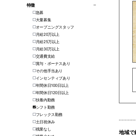
特徵
急募
大量募集
オープニングスタッフ
月給20万以上
月給25万以上
月給30万以上
交通費支給
賞与・ボーナスあり
その他手当あり
インセンティブあり
年間休日100日以上
年間休日120日以上
扶養内勤務
シフト勤務
フレックス勤務
土日祝休み
残業なし
地域で