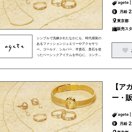
月給
東京都
販売ス
シンプルで洗練されたなかにも、時代感覚の
あるファッションジュエリーやアクセサリ
ー。ゴールド、シルバー、半貴石、貴石を使
ったベーシックアイテムを中心に、コンテン
ポラリーな素材を使ったアイテムから、オリ
ジナリティーに富んだ海外デザイナーもの、
古き良き時代のアクセサリーまで。素材や国
にとらわれず、ミックス感あふれる商品を多
彩に展開。アガットは、その時々の女性の生
【ア
き方やファッションといった時代の流れを映
しながら、常に新しいファッションジュエリ
ー・
ーやアクセサリーを提案しています。
月給