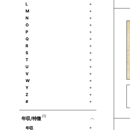
L
M
N
O
P
Q
R
S
T
U
V
W
Y
Z
#
(1)
年収/特徵
年収