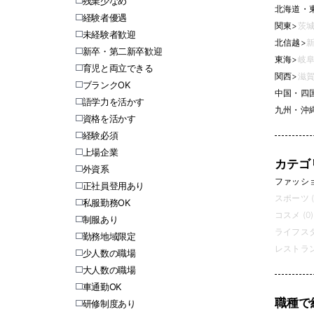
残業少なめ
北海道・
経験者優遇
関東
>
茨城
未経験者歓迎
北信越
>
新
新卒・第二新卒歓迎
東海
>
岐阜
育児と両立できる
関西
>
滋賀
ブランクOK
中国・四
語学力を活かす
九州・沖
資格を活かす
経験必須
上場企業
カテゴ
外資系
ファッション
正社員登用あり
スポーツ (
私服勤務OK
コスメ (0)
制服あり
ライフスタ
勤務地域限定
レストラン
少人数の職場
大人数の職場
車通勤OK
職種で
研修制度あり