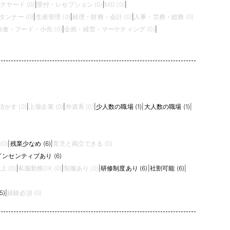
クヤード (0)
|
受付・レセプション (0)
|
MD (0)
|
タンナー (0)
|
生産管理 (0)
|
経理・財務・会計 (0)
|
人事・労務・総務 (0)
飲食・フード・小売 (0)
|
企画・経営・マーケティング (0)
|
かす (0)
|
上場企業 (0)
|
外資系 (0)
|
少人数の職場 (1)
|
大人数の職場 (1)
|
0)
|
残業少なめ (6)
|
育児と両立できる (0)
インセンティブあり (6)
 (0)
|
私服勤務OK (0)
|
制服あり (0)
|
研修制度あり (6)
|
社割可能 (6)
|
5)
|
経験必須 (0)