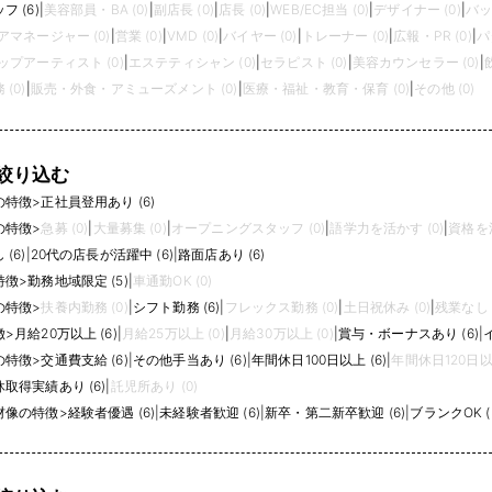
 (6)
|
美容部員・BA (0)
|
副店長 (0)
|
店長 (0)
|
WEB/EC担当 (0)
|
デザイナー (0)
|
バッ
アマネージャー (0)
|
営業 (0)
|
VMD (0)
|
バイヤー (0)
|
トレーナー (0)
|
広報・PR (0)
|
パ
プアーティスト (0)
|
エステティシャン (0)
|
セラピスト (0)
|
美容カウンセラー (0)
|
(0)
|
販売・外食・アミューズメント (0)
|
医療・福祉・教育・保育 (0)
|
その他 (0)
絞り込む
の特徴
>
正社員登用あり (6)
の特徴
>
急募 (0)
|
大量募集 (0)
|
オープニングスタッフ (0)
|
語学力を活かす (0)
|
資格を活
(6)
|
20代の店長が活躍中 (6)
|
路面店あり (6)
特徴
>
勤務地域限定 (5)
|
車通勤OK (0)
の特徴
>
扶養内勤務 (0)
|
シフト勤務 (6)
|
フレックス勤務 (0)
|
土日祝休み (0)
|
残業なし (
徴
>
月給20万以上 (6)
|
月給25万以上 (0)
|
月給30万以上 (0)
|
賞与・ボーナスあり (6)
|
の特徴
>
交通費支給 (6)
|
その他手当あり (6)
|
年間休日100日以上 (6)
|
年間休日120日以上
取得実績あり (6)
|
託児所あり (0)
材像の特徴
>
経験者優遇 (6)
|
未経験者歓迎 (6)
|
新卒・第二新卒歓迎 (6)
|
ブランクOK (