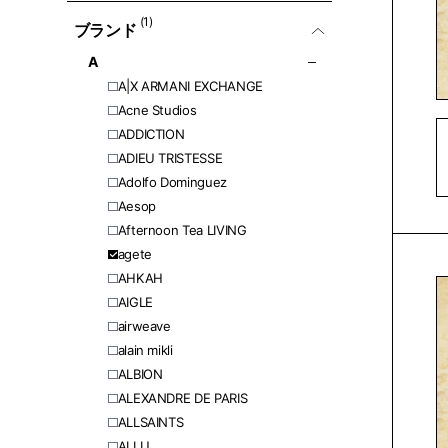
(1)
ブランド
A
A|X ARMANI EXCHANGE
Acne Studios
ADDICTION
ADIEU TRISTESSE
Adolfo Dominguez
Aesop
Afternoon Tea LIVING
agete
AHKAH
AIGLE
airweave
alain mikli
ALBION
ALEXANDRE DE PARIS
ALLSAINTS
ALLU