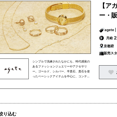
彩に展開。アガットは、その時々の女性の生
【ア
き方やファッションといった時代の流れを映
しながら、常に新しいファッションジュエリ
ー・
ーやアクセサリーを提案しています。
月給
京都府
販売ス
シンプルで洗練されたなかにも、時代感覚の
あるファッションジュエリーやアクセサリ
ー。ゴールド、シルバー、半貴石、貴石を使
ったベーシックアイテムを中心に、コンテン
ポラリーな素材を使ったアイテムから、オリ
ジナリティーに富んだ海外デザイナーもの、
古き良き時代のアクセサリーまで。素材や国
にとらわれず、ミックス感あふれる商品を多
彩に展開。アガットは、その時々の女性の生
き方やファッションといった時代の流れを映
しながら、常に新しいファッションジュエリ
絞り込む
ーやアクセサリーを提案しています。