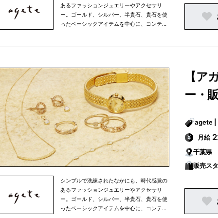
あるファッションジュエリーやアクセサリ
ー。ゴールド、シルバー、半貴石、貴石を使
ったベーシックアイテムを中心に、コンテン
ポラリーな素材を使ったアイテムから、オリ
ジナリティーに富んだ海外デザイナーもの、
古き良き時代のアクセサリーまで。素材や国
にとらわれず、ミックス感あふれる商品を多
彩に展開。アガットは、その時々の女性の生
【ア
き方やファッションといった時代の流れを映
しながら、常に新しいファッションジュエリ
ー・
ーやアクセサリーを提案しています。
月給
千葉県
販売ス
シンプルで洗練されたなかにも、時代感覚の
あるファッションジュエリーやアクセサリ
ー。ゴールド、シルバー、半貴石、貴石を使
ったベーシックアイテムを中心に、コンテン
ポラリーな素材を使ったアイテムから、オリ