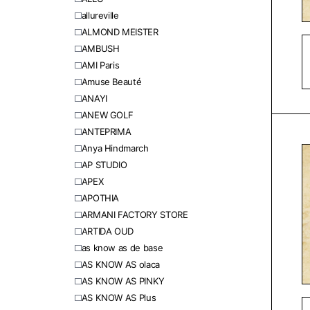
allureville
ALMOND MEISTER
AMBUSH
AMI Paris
Amuse Beauté
ANAYI
ANEW GOLF
ANTEPRIMA
Anya Hindmarch
AP STUDIO
APEX
APOTHIA
ARMANI FACTORY STORE
ARTIDA OUD
as know as de base
AS KNOW AS olaca
AS KNOW AS PINKY
AS KNOW AS Plus