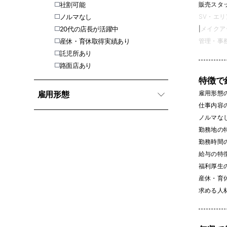
社割可能
販売スタッフ
ノルマなし
SV・エリ
20代の店長が活躍中
|
メイクアッ
産休・育休取得実績あり
管理・事務 
託児所あり
路面店あり
特徴で
雇用形態
雇用形態
仕事内容
ノルマなし 
勤務地の
勤務時間
給与の特
福利厚生
産休・育休
求める人