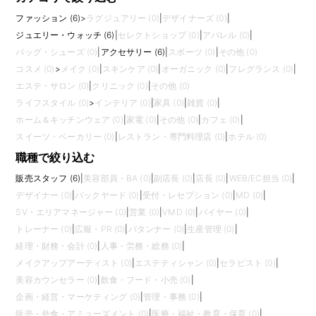
ファッション (6)
>
ラグジュアリー (0)
|
デザイナーズ (0)
|
ジュエリー・ウォッチ (6)
|
セレクトショップ (0)
|
アパレル (0)
|
バッグ・シューズ (0)
|
アクセサリー (6)
|
スポーツ (0)
|
その他 (0)
コスメ (0)
>
メイク (0)
|
スキンケア (0)
|
オーガニック (0)
|
フレグランス (0)
|
エステ・サロン (0)
|
クリニック (0)
|
その他 (0)
ライフスタイル (0)
>
インテリア (0)
|
家具 (0)
|
雑貨 (0)
|
ホーム＆キッチンウェア (0)
|
家電 (0)
|
その他 (0)
|
カフェ (0)
|
スイーツ・ベーカリー (0)
|
レストラン・専門料理店 (0)
|
ホテル (0)
職種で絞り込む
販売スタッフ (6)
|
美容部員・BA (0)
|
副店長 (0)
|
店長 (0)
|
WEB/EC担当 (0)
|
デザイナー (0)
|
バックヤード (0)
|
受付・レセプション (0)
|
MD (0)
|
SV・エリアマネージャー (0)
|
営業 (0)
|
VMD (0)
|
バイヤー (0)
|
トレーナー (0)
|
広報・PR (0)
|
パタンナー (0)
|
生産管理 (0)
|
経理・財務・会計 (0)
|
人事・労務・総務 (0)
|
メイクアップアーティスト (0)
|
エステティシャン (0)
|
セラピスト (0)
|
美容カウンセラー (0)
|
飲食・フード・小売 (0)
|
企画・経営・マーケティング (0)
|
管理・事務 (0)
|
販売・外食・アミューズメント (0)
|
医療・福祉・教育・保育 (0)
|