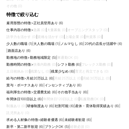
その他 (0)
特徴で絞り込む
雇用形態の特徴
>
正社員登用あり (6)
仕事内容の特徴
>
急募 (0)
|
大量募集 (0)
|
オープニングスタッフ (0)
|
語学力を活かす (0)
|
資格を活かす (0)
|
上場企業 (0)
|
外資系 (0)
|
少人数の職場 (1)
|
大人数の職場 (1)
|
ノルマなし (6)
|
20代の店長が活躍中 (6)
|
路面店あり (6)
勤務地の特徴
>
勤務地域限定 (5)
|
車通勤OK (0)
勤務時間の特徴
>
扶養内勤務 (0)
|
シフト勤務 (6)
|
フレックス勤務 (0)
|
土日祝休み (0)
|
残業なし (0)
|
残業少なめ (6)
|
育児と両立できる (0)
給与の特徴
>
月給20万以上 (6)
|
月給25万以上 (0)
|
月給30万以上 (0)
|
賞与・ボーナスあり (6)
|
インセンティブあり (6)
福利厚生の特徴
>
交通費支給 (6)
|
その他手当あり (6)
|
年間休日100日以上 (6)
|
年間休日120日以上 (0)
|
私服勤務OK (0)
|
制服あり (0)
|
研修制度あり (6)
|
社割可能 (6)
|
産休・育休取得実績あり (6)
|
託児所あり (0)
求める人材像の特徴
>
経験者優遇 (6)
|
未経験者歓迎 (6)
|
新卒・第二新卒歓迎 (6)
|
ブランクOK (5)
|
経験必須 (0)