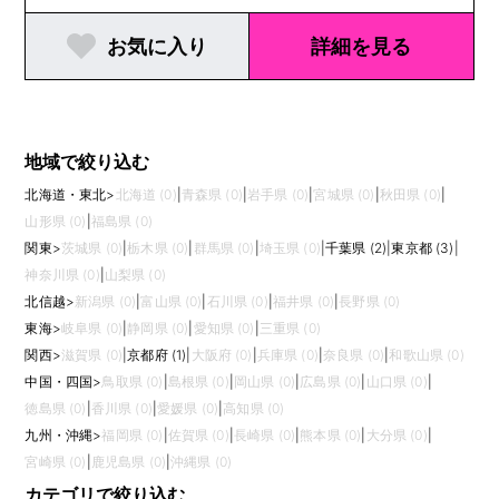
お気に入り
詳細を見る
地域で絞り込む
北海道・東北
>
北海道 (0)
|
青森県 (0)
|
岩手県 (0)
|
宮城県 (0)
|
秋田県 (0)
|
山形県 (0)
|
福島県 (0)
関東
>
茨城県 (0)
|
栃木県 (0)
|
群馬県 (0)
|
埼玉県 (0)
|
千葉県 (2)
|
東京都 (3)
|
神奈川県 (0)
|
山梨県 (0)
北信越
>
新潟県 (0)
|
富山県 (0)
|
石川県 (0)
|
福井県 (0)
|
長野県 (0)
東海
>
岐阜県 (0)
|
静岡県 (0)
|
愛知県 (0)
|
三重県 (0)
関西
>
滋賀県 (0)
|
京都府 (1)
|
大阪府 (0)
|
兵庫県 (0)
|
奈良県 (0)
|
和歌山県 (0)
中国・四国
>
鳥取県 (0)
|
島根県 (0)
|
岡山県 (0)
|
広島県 (0)
|
山口県 (0)
|
徳島県 (0)
|
香川県 (0)
|
愛媛県 (0)
|
高知県 (0)
九州・沖縄
>
福岡県 (0)
|
佐賀県 (0)
|
長崎県 (0)
|
熊本県 (0)
|
大分県 (0)
|
宮崎県 (0)
|
鹿児島県 (0)
|
沖縄県 (0)
カテゴリで絞り込む