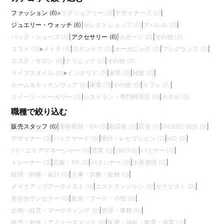
ファッション (6)
>
ラグジュアリー (0)
|
デザイナーズ (0)
|
ジュエリー・ウォッチ (6)
|
セレクトショップ (0)
|
アパレル (0)
|
バッグ・シューズ (0)
|
アクセサリー (6)
|
スポーツ (0)
|
その他 (0)
コスメ (0)
>
メイク (0)
|
スキンケア (0)
|
オーガニック (0)
|
フレグランス (0)
|
エステ・サロン (0)
|
クリニック (0)
|
その他 (0)
ライフスタイル (0)
>
インテリア (0)
|
家具 (0)
|
雑貨 (0)
|
ホーム＆キッチンウェア (0)
|
家電 (0)
|
その他 (0)
|
カフェ (0)
|
スイーツ・ベーカリー (0)
|
レストラン・専門料理店 (0)
|
ホテル (0)
職種で絞り込む
販売スタッフ (6)
|
美容部員・BA (0)
|
副店長 (0)
|
店長 (0)
|
WEB/EC担当 (0)
|
デザイナー (0)
|
バックヤード (0)
|
受付・レセプション (0)
|
MD (0)
|
SV・エリアマネージャー (0)
|
営業 (0)
|
VMD (0)
|
バイヤー (0)
|
トレーナー (0)
|
広報・PR (0)
|
パタンナー (0)
|
生産管理 (0)
|
経理・財務・会計 (0)
|
人事・労務・総務 (0)
|
メイクアップアーティスト (0)
|
エステティシャン (0)
|
セラピスト (0)
|
美容カウンセラー (0)
|
飲食・フード・小売 (0)
|
企画・経営・マーケティング (0)
|
管理・事務 (0)
|
販売・外食・アミューズメント (0)
|
医療・福祉・教育・保育 (0)
|