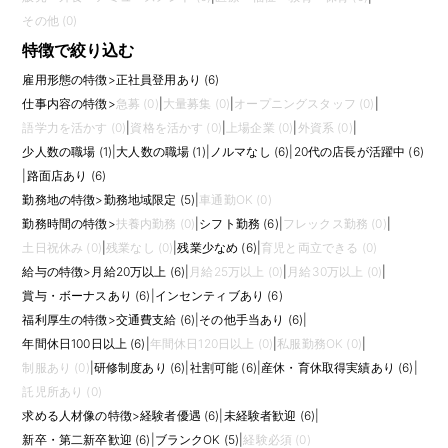
その他 (0)
特徴で絞り込む
雇用形態の特徴
>
正社員登用あり (6)
仕事内容の特徴
>
急募 (0)
|
大量募集 (0)
|
オープニングスタッフ (0)
|
語学力を活かす (0)
|
資格を活かす (0)
|
上場企業 (0)
|
外資系 (0)
|
少人数の職場 (1)
|
大人数の職場 (1)
|
ノルマなし (6)
|
20代の店長が活躍中 (6)
|
路面店あり (6)
勤務地の特徴
>
勤務地域限定 (5)
|
車通勤OK (0)
勤務時間の特徴
>
扶養内勤務 (0)
|
シフト勤務 (6)
|
フレックス勤務 (0)
|
土日祝休み (0)
|
残業なし (0)
|
残業少なめ (6)
|
育児と両立できる (0)
給与の特徴
>
月給20万以上 (6)
|
月給25万以上 (0)
|
月給30万以上 (0)
|
賞与・ボーナスあり (6)
|
インセンティブあり (6)
福利厚生の特徴
>
交通費支給 (6)
|
その他手当あり (6)
|
年間休日100日以上 (6)
|
年間休日120日以上 (0)
|
私服勤務OK (0)
|
制服あり (0)
|
研修制度あり (6)
|
社割可能 (6)
|
産休・育休取得実績あり (6)
|
託児所あり (0)
求める人材像の特徴
>
経験者優遇 (6)
|
未経験者歓迎 (6)
|
新卒・第二新卒歓迎 (6)
|
ブランクOK (5)
|
経験必須 (0)