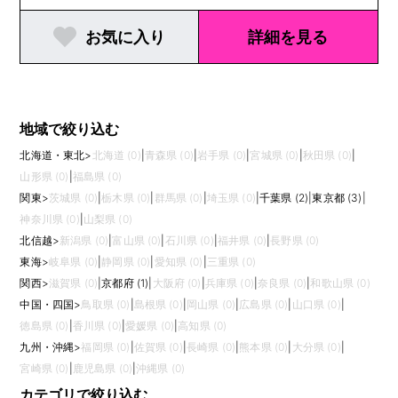
お気に入り
詳細を見る
地域で絞り込む
北海道・東北
>
北海道 (0)
|
青森県 (0)
|
岩手県 (0)
|
宮城県 (0)
|
秋田県 (0)
|
山形県 (0)
|
福島県 (0)
関東
>
茨城県 (0)
|
栃木県 (0)
|
群馬県 (0)
|
埼玉県 (0)
|
千葉県 (2)
|
東京都 (3)
|
神奈川県 (0)
|
山梨県 (0)
北信越
>
新潟県 (0)
|
富山県 (0)
|
石川県 (0)
|
福井県 (0)
|
長野県 (0)
東海
>
岐阜県 (0)
|
静岡県 (0)
|
愛知県 (0)
|
三重県 (0)
関西
>
滋賀県 (0)
|
京都府 (1)
|
大阪府 (0)
|
兵庫県 (0)
|
奈良県 (0)
|
和歌山県 (0)
中国・四国
>
鳥取県 (0)
|
島根県 (0)
|
岡山県 (0)
|
広島県 (0)
|
山口県 (0)
|
徳島県 (0)
|
香川県 (0)
|
愛媛県 (0)
|
高知県 (0)
九州・沖縄
>
福岡県 (0)
|
佐賀県 (0)
|
長崎県 (0)
|
熊本県 (0)
|
大分県 (0)
|
宮崎県 (0)
|
鹿児島県 (0)
|
沖縄県 (0)
カテゴリで絞り込む