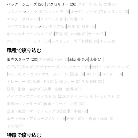
バッグ・シューズ (26)
|
アクセサリー (26)
|
スポーツ (0)
|
その他 (0)
コスメ (0)
>
メイク (0)
|
スキンケア (0)
|
オーガニック (0)
|
フレグランス (0)
|
エステ・サロン (0)
|
クリニック (0)
|
その他 (0)
ライフスタイル (0)
>
インテリア (0)
|
家具 (0)
|
雑貨 (0)
|
ホーム＆キッチンウェア (0)
|
家電 (0)
|
その他 (0)
|
カフェ (0)
|
スイーツ・ベーカリー (0)
|
レストラン・専門料理店 (0)
|
ホテル (0)
職種で絞り込む
販売スタッフ (20)
|
美容部員・BA (0)
|
副店長 (10)
|
店長 (7)
|
WEB/EC担当 (0)
|
デザイナー (0)
|
バックヤード (0)
|
受付・レセプション (0)
|
MD (0)
|
SV・エリアマネージャー (0)
|
営業 (0)
|
VMD (0)
|
バイヤー (0)
|
トレーナー (0)
|
広報・PR (0)
|
パタンナー (0)
|
生産管理 (0)
|
経理・財務・会計 (0)
|
人事・労務・総務 (0)
|
メイクアップアーティスト (0)
|
エステティシャン (0)
|
セラピスト (0)
|
美容カウンセラー (0)
|
飲食・フード・小売 (0)
|
企画・経営・マーケティング (0)
|
管理・事務 (0)
|
販売・外食・アミューズメント (0)
|
医療・福祉・教育・保育 (0)
|
その他 (0)
特徴で絞り込む