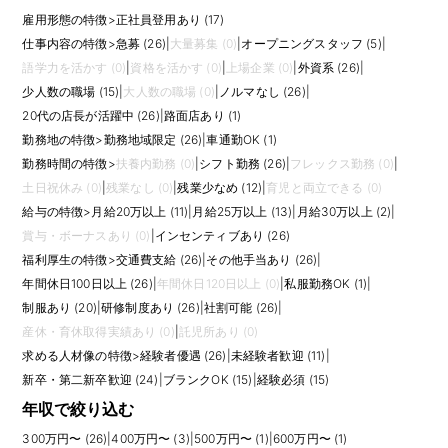
雇用形態の特徴
>
正社員登用あり (17)
仕事内容の特徴
>
急募 (26)
|
大量募集 (0)
|
オープニングスタッフ (5)
|
語学力を活かす (0)
|
資格を活かす (0)
|
上場企業 (0)
|
外資系 (26)
|
少人数の職場 (15)
|
大人数の職場 (0)
|
ノルマなし (26)
|
20代の店長が活躍中 (26)
|
路面店あり (1)
勤務地の特徴
>
勤務地域限定 (26)
|
車通勤OK (1)
勤務時間の特徴
>
扶養内勤務 (0)
|
シフト勤務 (26)
|
フレックス勤務 (0)
|
土日祝休み (0)
|
残業なし (0)
|
残業少なめ (12)
|
育児と両立できる (0)
給与の特徴
>
月給20万以上 (11)
|
月給25万以上 (13)
|
月給30万以上 (2)
|
賞与・ボーナスあり (0)
|
インセンティブあり (26)
福利厚生の特徴
>
交通費支給 (26)
|
その他手当あり (26)
|
年間休日100日以上 (26)
|
年間休日120日以上 (0)
|
私服勤務OK (1)
|
制服あり (20)
|
研修制度あり (26)
|
社割可能 (26)
|
産休・育休取得実績あり (0)
|
託児所あり (0)
求める人材像の特徴
>
経験者優遇 (26)
|
未経験者歓迎 (11)
|
新卒・第二新卒歓迎 (24)
|
ブランクOK (15)
|
経験必須 (15)
年収で絞り込む
300万円〜 (26)
|
400万円〜 (3)
|
500万円〜 (1)
|
600万円〜 (1)