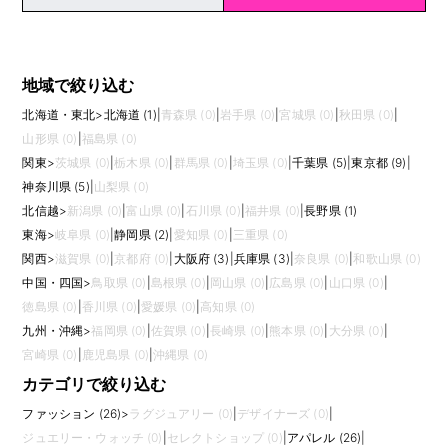
地域で絞り込む
北海道・東北
>
北海道 (1)
|
青森県 (0)
|
岩手県 (0)
|
宮城県 (0)
|
秋田県 (0)
|
山形県 (0)
|
福島県 (0)
関東
>
茨城県 (0)
|
栃木県 (0)
|
群馬県 (0)
|
埼玉県 (0)
|
千葉県 (5)
|
東京都 (9)
|
神奈川県 (5)
|
山梨県 (0)
北信越
>
新潟県 (0)
|
富山県 (0)
|
石川県 (0)
|
福井県 (0)
|
長野県 (1)
東海
>
岐阜県 (0)
|
静岡県 (2)
|
愛知県 (0)
|
三重県 (0)
関西
>
滋賀県 (0)
|
京都府 (0)
|
大阪府 (3)
|
兵庫県 (3)
|
奈良県 (0)
|
和歌山県 (0)
中国・四国
>
鳥取県 (0)
|
島根県 (0)
|
岡山県 (0)
|
広島県 (0)
|
山口県 (0)
|
徳島県 (0)
|
香川県 (0)
|
愛媛県 (0)
|
高知県 (0)
九州・沖縄
>
福岡県 (0)
|
佐賀県 (0)
|
長崎県 (0)
|
熊本県 (0)
|
大分県 (0)
|
宮崎県 (0)
|
鹿児島県 (0)
|
沖縄県 (0)
カテゴリで絞り込む
ファッション (26)
>
ラグジュアリー (0)
|
デザイナーズ (0)
|
ジュエリー・ウォッチ (0)
|
セレクトショップ (0)
|
アパレル (26)
|