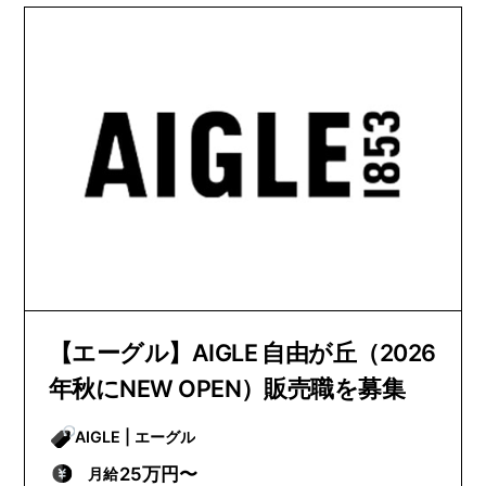
【エーグル】AIGLE 自由が丘（2026
年秋にNEW OPEN）販売職を募集
AIGLE | エーグル
25万円〜
月給