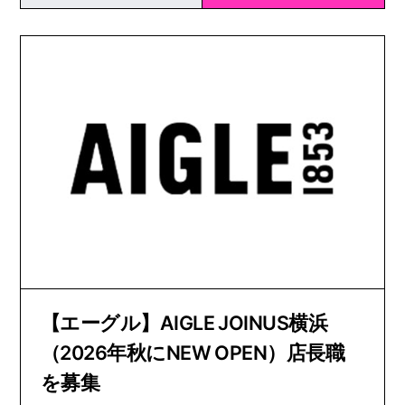
【エーグル】AIGLE JOINUS横浜
（2026年秋にNEW OPEN）店長職
を募集