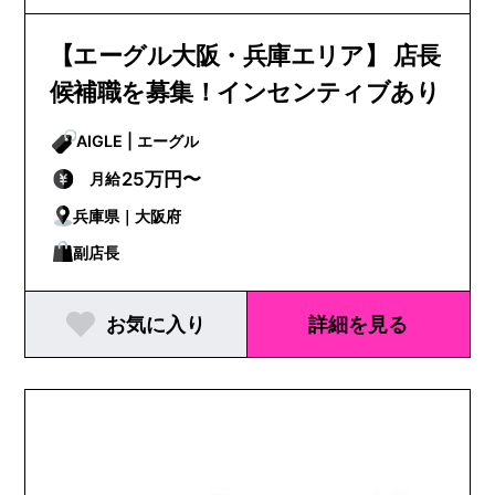
【エーグル大阪・兵庫エリア】 店長
候補職を募集！インセンティブあり
AIGLE | エーグル
25万円〜
月給
兵庫県｜大阪府
副店長
お気に入り
詳細を見る