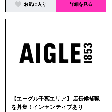
お気に入り
詳細を見る
【エーグル千葉エリア】 店長候補職
を募集！インセンティブあり