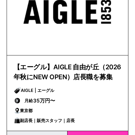
【エーグル】AIGLE 自由が丘（2026
年秋にNEW OPEN）店長職を募集
AIGLE | エーグル
35万円〜
月給
東京都
副店長｜販売スタッフ｜店長