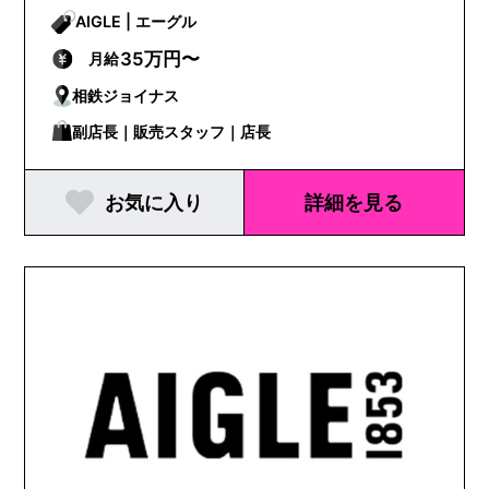
AIGLE | エーグル
35万円〜
月給
相鉄ジョイナス
副店長｜販売スタッフ｜店長
お気に入り
詳細を見る