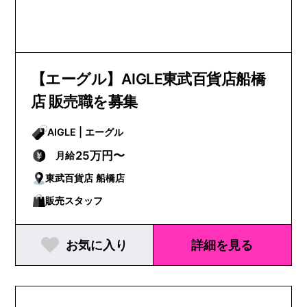
【エーグル】AIGLE東武百貨店船橋
店 販売職を募集
AIGLE | エーグル
25万円〜
月給
東武百貨店 船橋店
販売スタッフ
お気に入り
詳細を見る