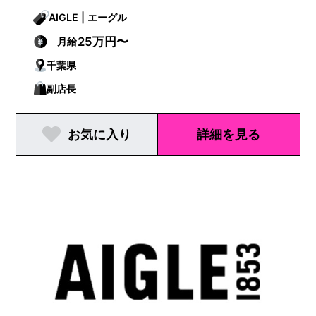
AIGLE | エーグル
25万円〜
月給
千葉県
副店長
お気に入り
詳細を見る