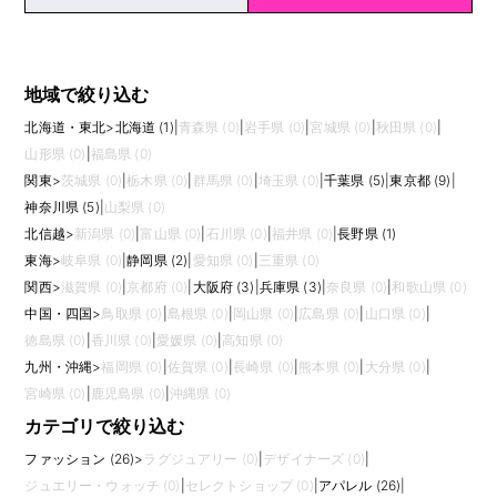
地域で絞り込む
北海道・東北
>
北海道 (1)
|
青森県 (0)
|
岩手県 (0)
|
宮城県 (0)
|
秋田県 (0)
|
山形県 (0)
|
福島県 (0)
関東
>
茨城県 (0)
|
栃木県 (0)
|
群馬県 (0)
|
埼玉県 (0)
|
千葉県 (5)
|
東京都 (9)
|
神奈川県 (5)
|
山梨県 (0)
北信越
>
新潟県 (0)
|
富山県 (0)
|
石川県 (0)
|
福井県 (0)
|
長野県 (1)
東海
>
岐阜県 (0)
|
静岡県 (2)
|
愛知県 (0)
|
三重県 (0)
関西
>
滋賀県 (0)
|
京都府 (0)
|
大阪府 (3)
|
兵庫県 (3)
|
奈良県 (0)
|
和歌山県 (0)
中国・四国
>
鳥取県 (0)
|
島根県 (0)
|
岡山県 (0)
|
広島県 (0)
|
山口県 (0)
|
徳島県 (0)
|
香川県 (0)
|
愛媛県 (0)
|
高知県 (0)
九州・沖縄
>
福岡県 (0)
|
佐賀県 (0)
|
長崎県 (0)
|
熊本県 (0)
|
大分県 (0)
|
宮崎県 (0)
|
鹿児島県 (0)
|
沖縄県 (0)
カテゴリで絞り込む
ファッション (26)
>
ラグジュアリー (0)
|
デザイナーズ (0)
|
ジュエリー・ウォッチ (0)
|
セレクトショップ (0)
|
アパレル (26)
|