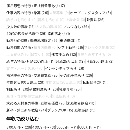
雇用形態の特徴
>
正社員登用あり (17)
仕事内容の特徴
>
急募 (26)
|
大量募集 (0)
|
オープニングスタッフ (5)
|
語学力を活かす (0)
|
資格を活かす (0)
|
上場企業 (0)
|
外資系 (26)
|
少人数の職場 (15)
|
大人数の職場 (0)
|
ノルマなし (26)
|
20代の店長が活躍中 (26)
|
路面店あり (1)
勤務地の特徴
>
勤務地域限定 (26)
|
車通勤OK (1)
勤務時間の特徴
>
扶養内勤務 (0)
|
シフト勤務 (26)
|
フレックス勤務 (0)
|
土日祝休み (0)
|
残業なし (0)
|
残業少なめ (12)
|
育児と両立できる (0)
給与の特徴
>
月給20万以上 (11)
|
月給25万以上 (13)
|
月給30万以上 (2)
|
賞与・ボーナスあり (0)
|
インセンティブあり (26)
福利厚生の特徴
>
交通費支給 (26)
|
その他手当あり (26)
|
年間休日100日以上 (26)
|
年間休日120日以上 (0)
|
私服勤務OK (1)
|
制服あり (20)
|
研修制度あり (26)
|
社割可能 (26)
|
産休・育休取得実績あり (0)
|
託児所あり (0)
求める人材像の特徴
>
経験者優遇 (26)
|
未経験者歓迎 (11)
|
新卒・第二新卒歓迎 (24)
|
ブランクOK (15)
|
経験必須 (15)
年収で絞り込む
300万円〜 (26)
|
400万円〜 (3)
|
500万円〜 (1)
|
600万円〜 (1)