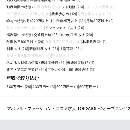
勤務時間の特徴
>
扶養内勤務 (0)
|
シフト勤務 (26)
|
フレックス勤務 (0)
|
土日祝休み (0)
|
残業なし (0)
|
残業少なめ (12)
|
育児と両立できる (0)
給与の特徴
>
月給20万以上 (11)
|
月給25万以上 (13)
|
月給30万以上 (2)
|
賞与・ボーナスあり (0)
|
インセンティブあり (26)
福利厚生の特徴
>
交通費支給 (26)
|
その他手当あり (26)
|
年間休日100日以上 (26)
|
年間休日120日以上 (0)
|
私服勤務OK (1)
|
制服あり (20)
|
研修制度あり (26)
|
社割可能 (26)
|
産休・育休取得実績あり (0)
|
託児所あり (0)
求める人材像の特徴
>
経験者優遇 (26)
|
未経験者歓迎 (11)
|
新卒・第二新卒歓迎 (24)
|
ブランクOK (15)
|
経験必須 (15)
年収で絞り込む
300万円〜 (26)
|
400万円〜 (3)
|
500万円〜 (1)
|
600万円〜 (1)
アパレル・ファッション・コスメ求人 TOP
AIGLE
オープニング