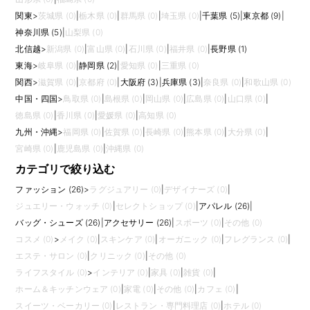
関東
>
茨城県 (0)
|
栃木県 (0)
|
群馬県 (0)
|
埼玉県 (0)
|
千葉県 (5)
|
東京都 (9)
|
神奈川県 (5)
|
山梨県 (0)
北信越
>
新潟県 (0)
|
富山県 (0)
|
石川県 (0)
|
福井県 (0)
|
長野県 (1)
東海
>
岐阜県 (0)
|
静岡県 (2)
|
愛知県 (0)
|
三重県 (0)
関西
>
滋賀県 (0)
|
京都府 (0)
|
大阪府 (3)
|
兵庫県 (3)
|
奈良県 (0)
|
和歌山県 (0)
中国・四国
>
鳥取県 (0)
|
島根県 (0)
|
岡山県 (0)
|
広島県 (0)
|
山口県 (0)
|
徳島県 (0)
|
香川県 (0)
|
愛媛県 (0)
|
高知県 (0)
九州・沖縄
>
福岡県 (0)
|
佐賀県 (0)
|
長崎県 (0)
|
熊本県 (0)
|
大分県 (0)
|
宮崎県 (0)
|
鹿児島県 (0)
|
沖縄県 (0)
カテゴリで絞り込む
ファッション (26)
>
ラグジュアリー (0)
|
デザイナーズ (0)
|
ジュエリー・ウォッチ (0)
|
セレクトショップ (0)
|
アパレル (26)
|
バッグ・シューズ (26)
|
アクセサリー (26)
|
スポーツ (0)
|
その他 (0)
コスメ (0)
>
メイク (0)
|
スキンケア (0)
|
オーガニック (0)
|
フレグランス (0)
|
エステ・サロン (0)
|
クリニック (0)
|
その他 (0)
ライフスタイル (0)
>
インテリア (0)
|
家具 (0)
|
雑貨 (0)
|
ホーム＆キッチンウェア (0)
|
家電 (0)
|
その他 (0)
|
カフェ (0)
|
スイーツ・ベーカリー (0)
|
レストラン・専門料理店 (0)
|
ホテル (0)