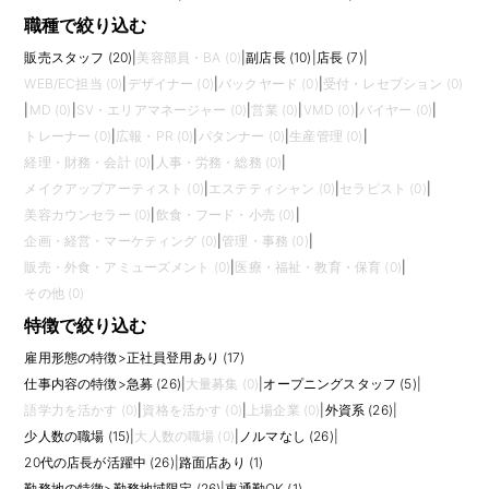
職種で絞り込む
販売スタッフ (20)
|
美容部員・BA (0)
|
副店長 (10)
|
店長 (7)
|
WEB/EC担当 (0)
|
デザイナー (0)
|
バックヤード (0)
|
受付・レセプション (0)
|
MD (0)
|
SV・エリアマネージャー (0)
|
営業 (0)
|
VMD (0)
|
バイヤー (0)
|
トレーナー (0)
|
広報・PR (0)
|
パタンナー (0)
|
生産管理 (0)
|
経理・財務・会計 (0)
|
人事・労務・総務 (0)
|
メイクアップアーティスト (0)
|
エステティシャン (0)
|
セラピスト (0)
|
美容カウンセラー (0)
|
飲食・フード・小売 (0)
|
企画・経営・マーケティング (0)
|
管理・事務 (0)
|
販売・外食・アミューズメント (0)
|
医療・福祉・教育・保育 (0)
|
その他 (0)
特徴で絞り込む
雇用形態の特徴
>
正社員登用あり (17)
仕事内容の特徴
>
急募 (26)
|
大量募集 (0)
|
オープニングスタッフ (5)
|
語学力を活かす (0)
|
資格を活かす (0)
|
上場企業 (0)
|
外資系 (26)
|
少人数の職場 (15)
|
大人数の職場 (0)
|
ノルマなし (26)
|
20代の店長が活躍中 (26)
|
路面店あり (1)
勤務地の特徴
>
勤務地域限定 (26)
|
車通勤OK (1)