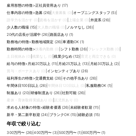
雇用形態の特徴
>
正社員登用あり (17)
仕事内容の特徴
>
急募 (26)
|
大量募集 (0)
|
オープニングスタッフ (5)
|
語学力を活かす (0)
|
資格を活かす (0)
|
上場企業 (0)
|
外資系 (26)
|
少人数の職場 (15)
|
大人数の職場 (0)
|
ノルマなし (26)
|
20代の店長が活躍中 (26)
|
路面店あり (1)
勤務地の特徴
>
勤務地域限定 (26)
|
車通勤OK (1)
勤務時間の特徴
>
扶養内勤務 (0)
|
シフト勤務 (26)
|
フレックス勤務 (0)
|
土日祝休み (0)
|
残業なし (0)
|
残業少なめ (12)
|
育児と両立できる (0)
給与の特徴
>
月給20万以上 (11)
|
月給25万以上 (13)
|
月給30万以上 (2)
|
賞与・ボーナスあり (0)
|
インセンティブあり (26)
福利厚生の特徴
>
交通費支給 (26)
|
その他手当あり (26)
|
年間休日100日以上 (26)
|
年間休日120日以上 (0)
|
私服勤務OK (1)
|
制服あり (20)
|
研修制度あり (26)
|
社割可能 (26)
|
産休・育休取得実績あり (0)
|
託児所あり (0)
求める人材像の特徴
>
経験者優遇 (26)
|
未経験者歓迎 (11)
|
新卒・第二新卒歓迎 (24)
|
ブランクOK (15)
|
経験必須 (15)
年収で絞り込む
300万円〜 (26)
|
400万円〜 (3)
|
500万円〜 (1)
|
600万円〜 (1)