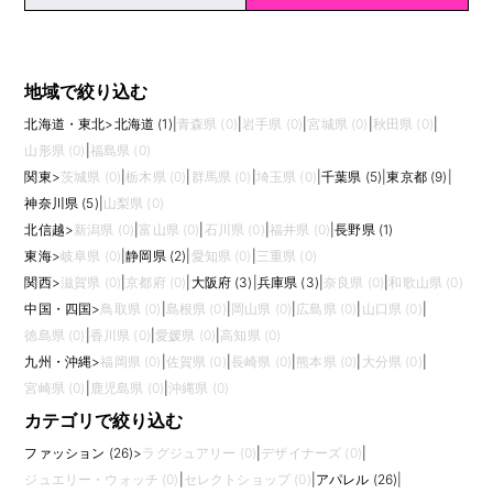
地域で絞り込む
北海道・東北
>
北海道 (1)
|
青森県 (0)
|
岩手県 (0)
|
宮城県 (0)
|
秋田県 (0)
|
山形県 (0)
|
福島県 (0)
関東
>
茨城県 (0)
|
栃木県 (0)
|
群馬県 (0)
|
埼玉県 (0)
|
千葉県 (5)
|
東京都 (9)
|
神奈川県 (5)
|
山梨県 (0)
北信越
>
新潟県 (0)
|
富山県 (0)
|
石川県 (0)
|
福井県 (0)
|
長野県 (1)
東海
>
岐阜県 (0)
|
静岡県 (2)
|
愛知県 (0)
|
三重県 (0)
関西
>
滋賀県 (0)
|
京都府 (0)
|
大阪府 (3)
|
兵庫県 (3)
|
奈良県 (0)
|
和歌山県 (0)
中国・四国
>
鳥取県 (0)
|
島根県 (0)
|
岡山県 (0)
|
広島県 (0)
|
山口県 (0)
|
徳島県 (0)
|
香川県 (0)
|
愛媛県 (0)
|
高知県 (0)
九州・沖縄
>
福岡県 (0)
|
佐賀県 (0)
|
長崎県 (0)
|
熊本県 (0)
|
大分県 (0)
|
宮崎県 (0)
|
鹿児島県 (0)
|
沖縄県 (0)
カテゴリで絞り込む
ファッション (26)
>
ラグジュアリー (0)
|
デザイナーズ (0)
|
ジュエリー・ウォッチ (0)
|
セレクトショップ (0)
|
アパレル (26)
|