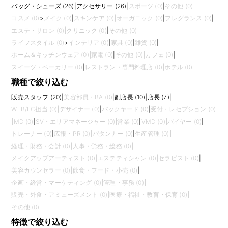
バッグ・シューズ (26)
|
アクセサリー (26)
|
スポーツ (0)
|
その他 (0)
コスメ (0)
>
メイク (0)
|
スキンケア (0)
|
オーガニック (0)
|
フレグランス (0)
|
エステ・サロン (0)
|
クリニック (0)
|
その他 (0)
ライフスタイル (0)
>
インテリア (0)
|
家具 (0)
|
雑貨 (0)
|
ホーム＆キッチンウェア (0)
|
家電 (0)
|
その他 (0)
|
カフェ (0)
|
スイーツ・ベーカリー (0)
|
レストラン・専門料理店 (0)
|
ホテル (0)
職種で絞り込む
販売スタッフ (20)
|
美容部員・BA (0)
|
副店長 (10)
|
店長 (7)
|
WEB/EC担当 (0)
|
デザイナー (0)
|
バックヤード (0)
|
受付・レセプション (0)
|
MD (0)
|
SV・エリアマネージャー (0)
|
営業 (0)
|
VMD (0)
|
バイヤー (0)
|
トレーナー (0)
|
広報・PR (0)
|
パタンナー (0)
|
生産管理 (0)
|
経理・財務・会計 (0)
|
人事・労務・総務 (0)
|
メイクアップアーティスト (0)
|
エステティシャン (0)
|
セラピスト (0)
|
美容カウンセラー (0)
|
飲食・フード・小売 (0)
|
企画・経営・マーケティング (0)
|
管理・事務 (0)
|
販売・外食・アミューズメント (0)
|
医療・福祉・教育・保育 (0)
|
その他 (0)
特徴で絞り込む