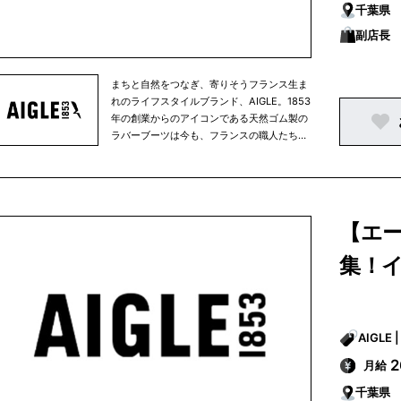
企業理念を記しました。-足跡以外の痕跡を
千葉県
残さずに、大いに経験し人生を謳歌するため
副店長
に-
まちと自然をつなぎ、寄りそうフランス生ま
れのライフスタイルブランド、AIGLE。1853
年の創業からのアイコンである天然ゴム製の
ラバーブーツは今も、フランスの職人たちに
よりハンドメイドされています。自然に寄り
そいながら愉しむ毎日の暮らしを快適に、そ
して豊かに彩るアパレルやアクセサリーはど
んな天候でも活躍する高い機能と耐久性を備
え、かつフレンチブランドらしい洗練された
【エー
美しいスタイルを提案します。AIGLEは永く
愛用頂ける商品を生み出すクラフツマンシッ
集！
プと技術、環境に優しい素材の積極採用など
により、環境配慮に向けた取り組みをその創
業当時から行ってきました。そして2021年
からは、AIGLEは正式に「Entreprise à
Mission（Purpose driven company/使命を
果たす会社）」となり、環境への配慮をブラ
月給
ンドの存在意義のひとつとし、定款に以下の
企業理念を記しました。-足跡以外の痕跡を
千葉県