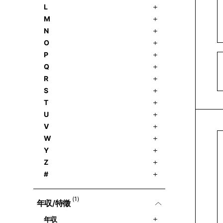
L
M
N
O
P
Q
R
S
T
U
V
W
Y
Z
#
(1)
年収/特徵
年収