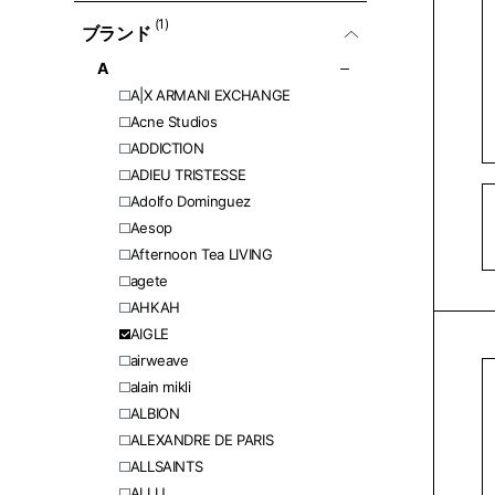
(1)
ブランド
A
A|X ARMANI EXCHANGE
Acne Studios
ADDICTION
ADIEU TRISTESSE
Adolfo Dominguez
Aesop
Afternoon Tea LIVING
agete
AHKAH
AIGLE
airweave
alain mikli
ALBION
ALEXANDRE DE PARIS
ALLSAINTS
ALLU