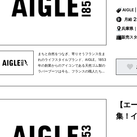
月給
兵庫県
販売ス
まちと自然をつなぎ、寄りそうフランス生ま
れのライフスタイルブランド、AIGLE。1853
年の創業からのアイコンである天然ゴム製の
ラバーブーツは今も、フランスの職人たちに
よりハンドメイドされています。自然に寄り
そいながら愉しむ毎日の暮らしを快適に、そ
して豊かに彩るアパレルやアクセサリーはど
んな天候でも活躍する高い機能と耐久性を備
え、かつフレンチブランドらしい洗練された
【エー
美しいスタイルを提案します。AIGLEは永く
愛用頂ける商品を生み出すクラフツマンシッ
集！
プと技術、環境に優しい素材の積極採用など
により、環境配慮に向けた取り組みをその創
業当時から行ってきました。そして2021年
からは、AIGLEは正式に「Entreprise à