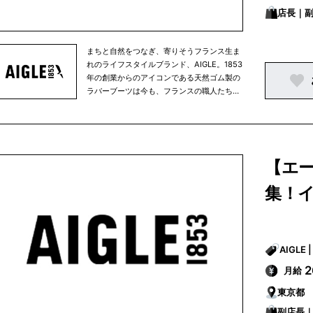
残さずに、大いに経験し人生を謳歌するため
店長｜
に-
まちと自然をつなぎ、寄りそうフランス生ま
れのライフスタイルブランド、AIGLE。1853
年の創業からのアイコンである天然ゴム製の
ラバーブーツは今も、フランスの職人たちに
よりハンドメイドされています。自然に寄り
そいながら愉しむ毎日の暮らしを快適に、そ
して豊かに彩るアパレルやアクセサリーはど
んな天候でも活躍する高い機能と耐久性を備
え、かつフレンチブランドらしい洗練された
【エー
美しいスタイルを提案します。AIGLEは永く
愛用頂ける商品を生み出すクラフツマンシッ
集！
プと技術、環境に優しい素材の積極採用など
により、環境配慮に向けた取り組みをその創
業当時から行ってきました。そして2021年
からは、AIGLEは正式に「Entreprise à
Mission（Purpose driven company/使命を
果たす会社）」となり、環境への配慮をブラ
月給
ンドの存在意義のひとつとし、定款に以下の
企業理念を記しました。-足跡以外の痕跡を
東京都
残さずに、大いに経験し人生を謳歌するため
副店長