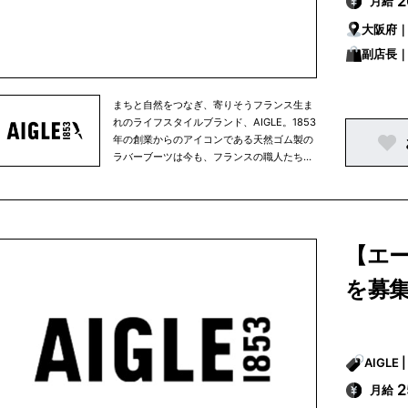
月給
ンドの存在意義のひとつとし、定款に以下の
企業理念を記しました。-足跡以外の痕跡を
大阪府
残さずに、大いに経験し人生を謳歌するため
副店長
に-
まちと自然をつなぎ、寄りそうフランス生ま
れのライフスタイルブランド、AIGLE。1853
年の創業からのアイコンである天然ゴム製の
ラバーブーツは今も、フランスの職人たちに
よりハンドメイドされています。自然に寄り
そいながら愉しむ毎日の暮らしを快適に、そ
して豊かに彩るアパレルやアクセサリーはど
んな天候でも活躍する高い機能と耐久性を備
え、かつフレンチブランドらしい洗練された
【エー
美しいスタイルを提案します。AIGLEは永く
愛用頂ける商品を生み出すクラフツマンシッ
を募
プと技術、環境に優しい素材の積極採用など
により、環境配慮に向けた取り組みをその創
業当時から行ってきました。そして2021年
からは、AIGLEは正式に「Entreprise à
Mission（Purpose driven company/使命を
果たす会社）」となり、環境への配慮をブラ
月給
ンドの存在意義のひとつとし、定款に以下の