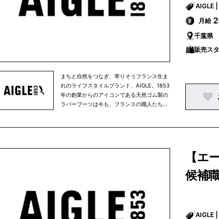
Mission（Purpose driven company/使命を
果たす会社）」となり、環境への配慮をブラ
月給
ンドの存在意義のひとつとし、定款に以下の
企業理念を記しました。-足跡以外の痕跡を
千葉県
残さずに、大いに経験し人生を謳歌するため
販売ス
に-
まちと自然をつなぎ、寄りそうフランス生ま
れのライフスタイルブランド、AIGLE。1853
年の創業からのアイコンである天然ゴム製の
ラバーブーツは今も、フランスの職人たちに
よりハンドメイドされています。自然に寄り
そいながら愉しむ毎日の暮らしを快適に、そ
して豊かに彩るアパレルやアクセサリーはど
んな天候でも活躍する高い機能と耐久性を備
え、かつフレンチブランドらしい洗練された
【エー
美しいスタイルを提案します。AIGLEは永く
愛用頂ける商品を生み出すクラフツマンシッ
候補
プと技術、環境に優しい素材の積極採用など
により、環境配慮に向けた取り組みをその創
業当時から行ってきました。そして2021年
からは、AIGLEは正式に「Entreprise à
Mission（Purpose driven company/使命を