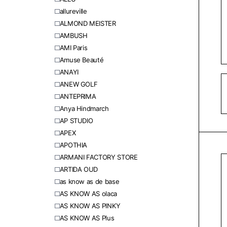
allureville
ALMOND MEISTER
AMBUSH
AMI Paris
Amuse Beauté
ANAYI
ANEW GOLF
ANTEPRIMA
Anya Hindmarch
AP STUDIO
APEX
APOTHIA
ARMANI FACTORY STORE
ARTIDA OUD
as know as de base
AS KNOW AS olaca
AS KNOW AS PINKY
AS KNOW AS Plus