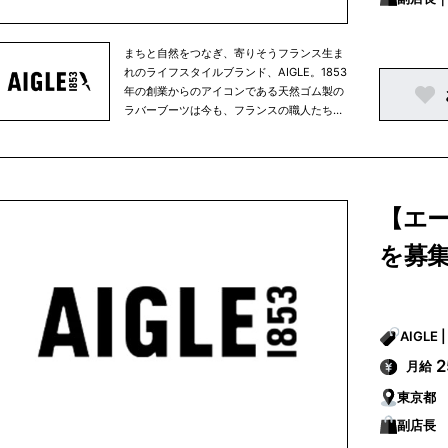
に-
まちと自然をつなぎ、寄りそうフランス生ま
れのライフスタイルブランド、AIGLE。1853
年の創業からのアイコンである天然ゴム製の
ラバーブーツは今も、フランスの職人たちに
よりハンドメイドされています。自然に寄り
そいながら愉しむ毎日の暮らしを快適に、そ
して豊かに彩るアパレルやアクセサリーはど
んな天候でも活躍する高い機能と耐久性を備
え、かつフレンチブランドらしい洗練された
【エー
美しいスタイルを提案します。AIGLEは永く
愛用頂ける商品を生み出すクラフツマンシッ
を募
プと技術、環境に優しい素材の積極採用など
により、環境配慮に向けた取り組みをその創
業当時から行ってきました。そして2021年
からは、AIGLEは正式に「Entreprise à
Mission（Purpose driven company/使命を
果たす会社）」となり、環境への配慮をブラ
月給
ンドの存在意義のひとつとし、定款に以下の
企業理念を記しました。-足跡以外の痕跡を
東京都
残さずに、大いに経験し人生を謳歌するため
副店長
に-