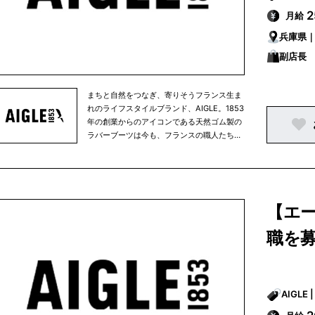
果たす会社）」となり、環境への配慮をブラ
月給
ンドの存在意義のひとつとし、定款に以下の
企業理念を記しました。-足跡以外の痕跡を
兵庫県
残さずに、大いに経験し人生を謳歌するため
副店長
に-
まちと自然をつなぎ、寄りそうフランス生ま
れのライフスタイルブランド、AIGLE。1853
年の創業からのアイコンである天然ゴム製の
ラバーブーツは今も、フランスの職人たちに
よりハンドメイドされています。自然に寄り
そいながら愉しむ毎日の暮らしを快適に、そ
して豊かに彩るアパレルやアクセサリーはど
んな天候でも活躍する高い機能と耐久性を備
え、かつフレンチブランドらしい洗練された
【エー
美しいスタイルを提案します。AIGLEは永く
愛用頂ける商品を生み出すクラフツマンシッ
職を
プと技術、環境に優しい素材の積極採用など
により、環境配慮に向けた取り組みをその創
業当時から行ってきました。そして2021年
からは、AIGLEは正式に「Entreprise à
Mission（Purpose driven company/使命を
果たす会社）」となり、環境への配慮をブラ