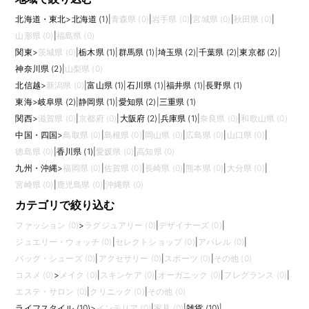
北海道・東北
>
北海道 (1)
|
青森県 (0)
|
岩手県 (0)
|
宮城県 (0)
|
秋田県 (0)
|
山形県 (0)
|
福島県 (0)
関東
>
茨城県 (0)
|
栃木県 (1)
|
群馬県 (1)
|
埼玉県 (2)
|
千葉県 (2)
|
東京都 (2)
|
神奈川県 (2)
|
山梨県 (0)
北信越
>
新潟県 (0)
|
富山県 (1)
|
石川県 (1)
|
福井県 (1)
|
長野県 (1)
東海
>
岐阜県 (2)
|
静岡県 (1)
|
愛知県 (2)
|
三重県 (1)
関西
>
滋賀県 (0)
|
京都府 (0)
|
大阪府 (2)
|
兵庫県 (1)
|
奈良県 (0)
|
和歌山県 (0)
中国・四国
>
鳥取県 (0)
|
島根県 (0)
|
岡山県 (0)
|
広島県 (0)
|
山口県 (0)
|
徳島県 (0)
|
香川県 (1)
|
愛媛県 (0)
|
高知県 (0)
九州・沖縄
>
福岡県 (0)
|
佐賀県 (0)
|
長崎県 (0)
|
熊本県 (0)
|
大分県 (0)
|
宮崎県 (0)
|
鹿児島県 (0)
|
沖縄県 (0)
カテゴリで絞り込む
ファッション (0)
>
ラグジュアリー (0)
|
デザイナーズ (0)
|
ジュエリー・ウォッチ (0)
|
セレクトショップ (0)
|
アパレル (0)
|
バッグ・シューズ (0)
|
アクセサリー (0)
|
スポーツ (0)
|
その他 (0)
コスメ (0)
>
メイク (0)
|
スキンケア (0)
|
オーガニック (0)
|
フレグランス (0)
|
エステ・サロン (0)
|
クリニック (0)
|
その他 (0)
ライフスタイル (10)
>
インテリア (0)
|
家具 (0)
|
雑貨 (10)
|