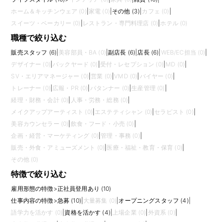
ホーム＆キッチンウェア (0)
|
家電 (0)
|
その他 (3)
|
カフェ (0)
|
スイーツ・ベーカリー (0)
|
レストラン・専門料理店 (0)
|
ホテル (0)
職種で絞り込む
販売スタッフ (6)
|
美容部員・BA (0)
|
副店長 (6)
|
店長 (6)
|
WEB/EC担当 (0)
|
デザイナー (0)
|
バックヤード (0)
|
受付・レセプション (0)
|
MD (0)
|
SV・エリアマネージャー (0)
|
営業 (0)
|
VMD (0)
|
バイヤー (0)
|
トレーナー (0)
|
広報・PR (0)
|
パタンナー (0)
|
生産管理 (0)
|
経理・財務・会計 (0)
|
人事・労務・総務 (0)
|
メイクアップアーティスト (0)
|
エステティシャン (0)
|
セラピスト (0)
|
美容カウンセラー (0)
|
飲食・フード・小売 (0)
|
企画・経営・マーケティング (0)
|
管理・事務 (0)
|
販売・外食・アミューズメント (0)
|
医療・福祉・教育・保育 (0)
|
その他 (0)
特徴で絞り込む
雇用形態の特徴
>
正社員登用あり (10)
仕事内容の特徴
>
急募 (10)
|
大量募集 (0)
|
オープニングスタッフ (4)
|
語学力を活かす (0)
|
資格を活かす (4)
|
上場企業 (0)
|
外資系 (0)
|