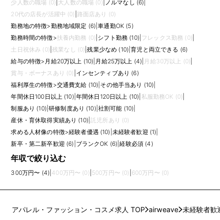
少人数の職場 (0)
|
大人数の職場 (0)
|
ノルマなし (6)
|
20代の店長が活躍中 (0)
|
路面店あり (0)
勤務地の特徴
>
勤務地域限定 (6)
|
車通勤OK (5)
勤務時間の特徴
>
扶養内勤務 (0)
|
シフト勤務 (10)
|
フレックス勤務 (0)
|
土日祝休み (0)
|
残業なし (0)
|
残業少なめ (10)
|
育児と両立できる (6)
給与の特徴
>
月給20万以上 (10)
|
月給25万以上 (4)
|
月給30万以上 (0)
|
賞与・ボーナスあり (0)
|
インセンティブあり (6)
福利厚生の特徴
>
交通費支給 (10)
|
その他手当あり (10)
|
年間休日100日以上 (10)
|
年間休日120日以上 (10)
|
私服勤務OK (0)
|
制服あり (10)
|
研修制度あり (10)
|
社割可能 (10)
|
産休・育休取得実績あり (10)
|
託児所あり (0)
求める人材像の特徴
>
経験者優遇 (10)
|
未経験者歓迎 (1)
|
新卒・第二新卒歓迎 (6)
|
ブランクOK (6)
|
経験必須 (4)
年収で絞り込む
300万円〜 (4)
|
400万円〜 (0)
|
500万円〜 (0)
|
600万円〜 (0)
アパレル・ファッション・コスメ求人 TOP
airweave
未経験者歓