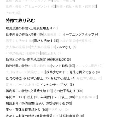
企画・経営・マーケティング (0)
|
管理・事務 (0)
|
販売・外食・アミューズメント (0)
|
医療・福祉・教育・保育 (0)
|
その他 (0)
特徴で絞り込む
雇用形態の特徴
>
正社員登用あり (10)
仕事内容の特徴
>
急募 (10)
|
大量募集 (0)
|
オープニングスタッフ (4)
|
語学力を活かす (0)
|
資格を活かす (4)
|
上場企業 (0)
|
外資系 (0)
|
少人数の職場 (0)
|
大人数の職場 (0)
|
ノルマなし (6)
|
20代の店長が活躍中 (0)
|
路面店あり (0)
勤務地の特徴
>
勤務地域限定 (6)
|
車通勤OK (5)
勤務時間の特徴
>
扶養内勤務 (0)
|
シフト勤務 (10)
|
フレックス勤務 (0)
|
土日祝休み (0)
|
残業なし (0)
|
残業少なめ (10)
|
育児と両立できる (6)
給与の特徴
>
月給20万以上 (10)
|
月給25万以上 (4)
|
月給30万以上 (0)
|
賞与・ボーナスあり (0)
|
インセンティブあり (6)
福利厚生の特徴
>
交通費支給 (10)
|
その他手当あり (10)
|
年間休日100日以上 (10)
|
年間休日120日以上 (10)
|
私服勤務OK (0)
|
制服あり (10)
|
研修制度あり (10)
|
社割可能 (10)
|
産休・育休取得実績あり (10)
|
託児所あり (0)
求める人材像の特徴
>
経験者優遇 (10)
|
未経験者歓迎 (1)
|