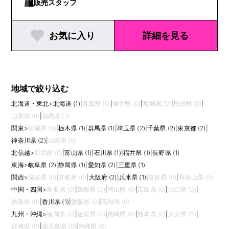
販売スタッフ
お気に入り
詳細を見る
地域で絞り込む
北海道・東北
>
北海道 (1)
|
青森県 (0)
|
岩手県 (0)
|
宮城県 (0)
|
秋田県 (0)
|
山形県 (0)
|
福島県 (0)
関東
>
茨城県 (0)
|
栃木県 (1)
|
群馬県 (1)
|
埼玉県 (2)
|
千葉県 (2)
|
東京都 (2)
|
神奈川県 (2)
|
山梨県 (0)
北信越
>
新潟県 (0)
|
富山県 (1)
|
石川県 (1)
|
福井県 (1)
|
長野県 (1)
東海
>
岐阜県 (2)
|
静岡県 (1)
|
愛知県 (2)
|
三重県 (1)
関西
>
滋賀県 (0)
|
京都府 (0)
|
大阪府 (2)
|
兵庫県 (1)
|
奈良県 (0)
|
和歌山県 (0)
中国・四国
>
鳥取県 (0)
|
島根県 (0)
|
岡山県 (0)
|
広島県 (0)
|
山口県 (0)
|
徳島県 (0)
|
香川県 (1)
|
愛媛県 (0)
|
高知県 (0)
九州・沖縄
>
福岡県 (0)
|
佐賀県 (0)
|
長崎県 (0)
|
熊本県 (0)
|
大分県 (0)
|
宮崎県 (0)
|
鹿児島県 (0)
|
沖縄県 (0)