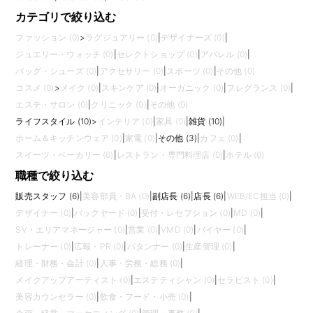
カテゴリで絞り込む
ファッション (0)
>
ラグジュアリー (0)
|
デザイナーズ (0)
|
ジュエリー・ウォッチ (0)
|
セレクトショップ (0)
|
アパレル (0)
|
バッグ・シューズ (0)
|
アクセサリー (0)
|
スポーツ (0)
|
その他 (0)
コスメ (0)
>
メイク (0)
|
スキンケア (0)
|
オーガニック (0)
|
フレグランス (0)
|
エステ・サロン (0)
|
クリニック (0)
|
その他 (0)
ライフスタイル (10)
>
インテリア (0)
|
家具 (0)
|
雑貨 (10)
|
ホーム＆キッチンウェア (0)
|
家電 (0)
|
その他 (3)
|
カフェ (0)
|
スイーツ・ベーカリー (0)
|
レストラン・専門料理店 (0)
|
ホテル (0)
職種で絞り込む
販売スタッフ (6)
|
美容部員・BA (0)
|
副店長 (6)
|
店長 (6)
|
WEB/EC担当 (0)
|
デザイナー (0)
|
バックヤード (0)
|
受付・レセプション (0)
|
MD (0)
|
SV・エリアマネージャー (0)
|
営業 (0)
|
VMD (0)
|
バイヤー (0)
|
トレーナー (0)
|
広報・PR (0)
|
パタンナー (0)
|
生産管理 (0)
|
経理・財務・会計 (0)
|
人事・労務・総務 (0)
|
メイクアップアーティスト (0)
|
エステティシャン (0)
|
セラピスト (0)
|
美容カウンセラー (0)
|
飲食・フード・小売 (0)
|