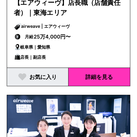
【エアウィーヴ】店長職（店舗責任
者）｜東海エリア
airweave | エアウィーヴ
25万4,000円〜
月給
岐阜県｜愛知県
店長｜副店長
お気に入り
詳細を見る