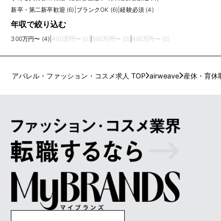
新卒・第二新卒歓迎 (6)
|
ブランクOK (6)
|
経験必須 (4)
年収で絞り込む
300万円〜 (4)
|
400万円〜 (0)
|
500万円〜 (0)
|
600万円〜 (0)
アパレル・ファッション・コスメ求人 TOP
airweave
産休・育休