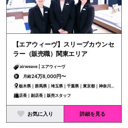
【エアウィーヴ】スリープカウンセ
ラー（販売職）関東エリア
airweave | エアウィーヴ
24万8,000円〜
月給
栃木県｜群馬県｜埼玉県｜千葉県｜東京都｜神奈川
県
店長｜副店長｜販売スタッフ
お気に入り
詳細を見る