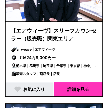
【エアウィーヴ】スリープカウンセ
ラー（販売職）関東エリア
airweave | エアウィーヴ
24万8,000円〜
月給
栃木県｜群馬県｜埼玉県｜千葉県｜東京都｜神奈川
県
販売スタッフ｜副店長｜店長
お気に入り
詳細を見る