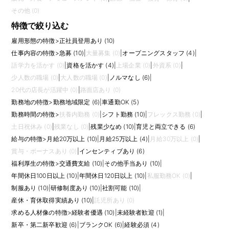
その他 (0)
特徴で絞り込む
雇用形態の特徴
>
正社員登用あり (10)
仕事内容の特徴
>
急募 (10)
|
大量募集 (0)
|
オープニングスタッフ (4)
|
語学力を活かす (0)
|
資格を活かす (4)
|
上場企業 (0)
|
外資系 (0)
|
少人数の職場 (0)
|
大人数の職場 (0)
|
ノルマなし (6)
|
20代の店長が活躍中 (0)
|
路面店あり (0)
勤務地の特徴
>
勤務地域限定 (6)
|
車通勤OK (5)
勤務時間の特徴
>
扶養内勤務 (0)
|
シフト勤務 (10)
|
フレックス勤務 (0)
|
土日祝休み (0)
|
残業なし (0)
|
残業少なめ (10)
|
育児と両立できる (6)
給与の特徴
>
月給20万以上 (10)
|
月給25万以上 (4)
|
月給30万以上 (0)
|
賞与・ボーナスあり (0)
|
インセンティブあり (6)
福利厚生の特徴
>
交通費支給 (10)
|
その他手当あり (10)
|
年間休日100日以上 (10)
|
年間休日120日以上 (10)
|
私服勤務OK (0)
|
制服あり (10)
|
研修制度あり (10)
|
社割可能 (10)
|
産休・育休取得実績あり (10)
|
託児所あり (0)
求める人材像の特徴
>
経験者優遇 (10)
|
未経験者歓迎 (1)
|
新卒・第二新卒歓迎 (6)
|
ブランクOK (6)
|
経験必須 (4)