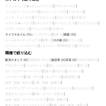
ファッション (0)
>
ラグジュアリー (0)
|
デザイナーズ (0)
|
ジュエリー・ウォッチ (0)
|
セレクトショップ (0)
|
アパレル (0)
|
バッグ・シューズ (0)
|
アクセサリー (0)
|
スポーツ (0)
|
その他 (0)
コスメ (0)
>
メイク (0)
|
スキンケア (0)
|
オーガニック (0)
|
フレグランス (0)
|
エステ・サロン (0)
|
クリニック (0)
|
その他 (0)
ライフスタイル (10)
>
インテリア (0)
|
家具 (0)
|
雑貨 (10)
|
ホーム＆キッチンウェア (0)
|
家電 (0)
|
その他 (3)
|
カフェ (0)
|
スイーツ・ベーカリー (0)
|
レストラン・専門料理店 (0)
|
ホテル (0)
職種で絞り込む
販売スタッフ (6)
|
美容部員・BA (0)
|
副店長 (6)
|
店長 (6)
|
WEB/EC担当 (0)
|
デザイナー (0)
|
バックヤード (0)
|
受付・レセプション (0)
|
MD (0)
|
SV・エリアマネージャー (0)
|
営業 (0)
|
VMD (0)
|
バイヤー (0)
|
トレーナー (0)
|
広報・PR (0)
|
パタンナー (0)
|
生産管理 (0)
|
経理・財務・会計 (0)
|
人事・労務・総務 (0)
|
メイクアップアーティスト (0)
|
エステティシャン (0)
|
セラピスト (0)
|
美容カウンセラー (0)
|
飲食・フード・小売 (0)
|
企画・経営・マーケティング (0)
|
管理・事務 (0)
|
販売・外食・アミューズメント (0)
|
医療・福祉・教育・保育 (0)
|