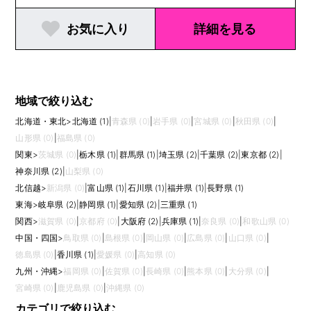
お気に入り
詳細を見る
地域で絞り込む
北海道・東北
>
北海道 (1)
|
青森県 (0)
|
岩手県 (0)
|
宮城県 (0)
|
秋田県 (0)
|
山形県 (0)
|
福島県 (0)
関東
>
茨城県 (0)
|
栃木県 (1)
|
群馬県 (1)
|
埼玉県 (2)
|
千葉県 (2)
|
東京都 (2)
|
神奈川県 (2)
|
山梨県 (0)
北信越
>
新潟県 (0)
|
富山県 (1)
|
石川県 (1)
|
福井県 (1)
|
長野県 (1)
東海
>
岐阜県 (2)
|
静岡県 (1)
|
愛知県 (2)
|
三重県 (1)
関西
>
滋賀県 (0)
|
京都府 (0)
|
大阪府 (2)
|
兵庫県 (1)
|
奈良県 (0)
|
和歌山県 (0)
中国・四国
>
鳥取県 (0)
|
島根県 (0)
|
岡山県 (0)
|
広島県 (0)
|
山口県 (0)
|
徳島県 (0)
|
香川県 (1)
|
愛媛県 (0)
|
高知県 (0)
九州・沖縄
>
福岡県 (0)
|
佐賀県 (0)
|
長崎県 (0)
|
熊本県 (0)
|
大分県 (0)
|
宮崎県 (0)
|
鹿児島県 (0)
|
沖縄県 (0)
カテゴリで絞り込む