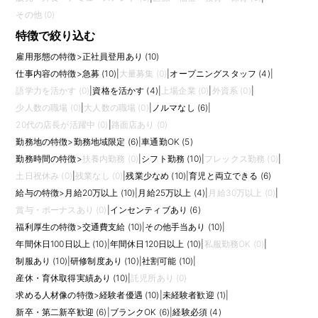
その他 (0)
特徴で絞り込む
雇用形態の特徴
>
正社員登用あり (10)
仕事内容の特徴
>
急募 (10)
|
大量募集 (0)
|
オープニングスタッフ (4)
|
語学力を活かす (0)
|
資格を活かす (4)
|
上場企業 (0)
|
外資系 (0)
|
少人数の職場 (0)
|
大人数の職場 (0)
|
ノルマなし (6)
|
20代の店長が活躍中 (0)
|
路面店あり (0)
勤務地の特徴
>
勤務地域限定 (6)
|
車通勤OK (5)
勤務時間の特徴
>
扶養内勤務 (0)
|
シフト勤務 (10)
|
フレックス勤務 (0)
|
土日祝休み (0)
|
残業なし (0)
|
残業少なめ (10)
|
育児と両立できる (6)
給与の特徴
>
月給20万以上 (10)
|
月給25万以上 (4)
|
月給30万以上 (0)
|
賞与・ボーナスあり (0)
|
インセンティブあり (6)
福利厚生の特徴
>
交通費支給 (10)
|
その他手当あり (10)
|
年間休日100日以上 (10)
|
年間休日120日以上 (10)
|
私服勤務OK (0)
|
制服あり (10)
|
研修制度あり (10)
|
社割可能 (10)
|
産休・育休取得実績あり (10)
|
託児所あり (0)
求める人材像の特徴
>
経験者優遇 (10)
|
未経験者歓迎 (1)
|
新卒・第二新卒歓迎 (6)
|
ブランクOK (6)
|
経験必須 (4)