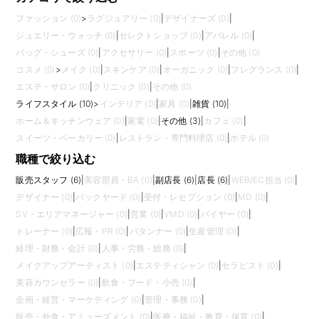
ファッション (0)
>
ラグジュアリー (0)
|
デザイナーズ (0)
|
ジュエリー・ウォッチ (0)
|
セレクトショップ (0)
|
アパレル (0)
|
バッグ・シューズ (0)
|
アクセサリー (0)
|
スポーツ (0)
|
その他 (0)
コスメ (0)
>
メイク (0)
|
スキンケア (0)
|
オーガニック (0)
|
フレグランス (0)
|
エステ・サロン (0)
|
クリニック (0)
|
その他 (0)
ライフスタイル (10)
>
インテリア (0)
|
家具 (0)
|
雑貨 (10)
|
ホーム＆キッチンウェア (0)
|
家電 (0)
|
その他 (3)
|
カフェ (0)
|
スイーツ・ベーカリー (0)
|
レストラン・専門料理店 (0)
|
ホテル (0)
職種で絞り込む
販売スタッフ (6)
|
美容部員・BA (0)
|
副店長 (6)
|
店長 (6)
|
WEB/EC担当 (0)
|
デザイナー (0)
|
バックヤード (0)
|
受付・レセプション (0)
|
MD (0)
|
SV・エリアマネージャー (0)
|
営業 (0)
|
VMD (0)
|
バイヤー (0)
|
トレーナー (0)
|
広報・PR (0)
|
パタンナー (0)
|
生産管理 (0)
|
経理・財務・会計 (0)
|
人事・労務・総務 (0)
|
メイクアップアーティスト (0)
|
エステティシャン (0)
|
セラピスト (0)
|
美容カウンセラー (0)
|
飲食・フード・小売 (0)
|
企画・経営・マーケティング (0)
|
管理・事務 (0)
|
販売・外食・アミューズメント (0)
|
医療・福祉・教育・保育 (0)
|