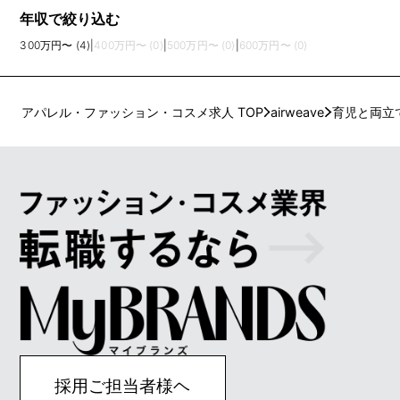
年収で絞り込む
300万円〜 (4)
|
400万円〜 (0)
|
500万円〜 (0)
|
600万円〜 (0)
アパレル・ファッション・コスメ求人 TOP
airweave
育児と両立
採用ご担当者様ヘ