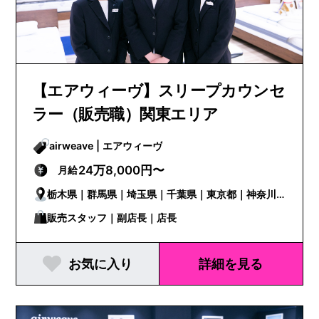
【エアウィーヴ】スリープカウンセ
ラー（販売職）関東エリア
airweave | エアウィーヴ
24万8,000円〜
月給
栃木県｜群馬県｜埼玉県｜千葉県｜東京都｜神奈川
県
販売スタッフ｜副店長｜店長
お気に入り
詳細を見る