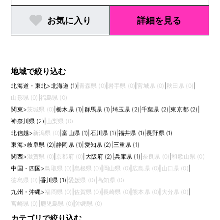
お気に入り
詳細を見る
地域で絞り込む
北海道・東北
>
北海道 (1)
|
青森県 (0)
|
岩手県 (0)
|
宮城県 (0)
|
秋田県 (0)
|
山形県 (0)
|
福島県 (0)
関東
>
茨城県 (0)
|
栃木県 (1)
|
群馬県 (1)
|
埼玉県 (2)
|
千葉県 (2)
|
東京都 (2)
|
神奈川県 (2)
|
山梨県 (0)
北信越
>
新潟県 (0)
|
富山県 (1)
|
石川県 (1)
|
福井県 (1)
|
長野県 (1)
東海
>
岐阜県 (2)
|
静岡県 (1)
|
愛知県 (2)
|
三重県 (1)
関西
>
滋賀県 (0)
|
京都府 (0)
|
大阪府 (2)
|
兵庫県 (1)
|
奈良県 (0)
|
和歌山県 (0)
中国・四国
>
鳥取県 (0)
|
島根県 (0)
|
岡山県 (0)
|
広島県 (0)
|
山口県 (0)
|
徳島県 (0)
|
香川県 (1)
|
愛媛県 (0)
|
高知県 (0)
九州・沖縄
>
福岡県 (0)
|
佐賀県 (0)
|
長崎県 (0)
|
熊本県 (0)
|
大分県 (0)
|
宮崎県 (0)
|
鹿児島県 (0)
|
沖縄県 (0)
カテゴリで絞り込む