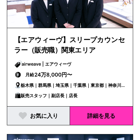
【エアウィーヴ】スリープカウンセ
ラー（販売職）関東エリア
airweave | エアウィーヴ
24万8,000円〜
月給
栃木県｜群馬県｜埼玉県｜千葉県｜東京都｜神奈川
県
販売スタッフ｜副店長｜店長
お気に入り
詳細を見る