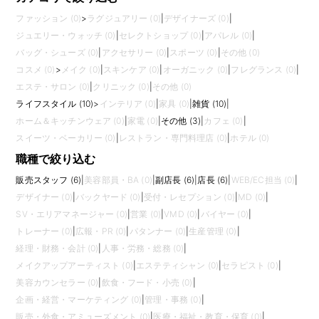
ファッション (0)
>
ラグジュアリー (0)
|
デザイナーズ (0)
|
ジュエリー・ウォッチ (0)
|
セレクトショップ (0)
|
アパレル (0)
|
バッグ・シューズ (0)
|
アクセサリー (0)
|
スポーツ (0)
|
その他 (0)
コスメ (0)
>
メイク (0)
|
スキンケア (0)
|
オーガニック (0)
|
フレグランス (0)
|
エステ・サロン (0)
|
クリニック (0)
|
その他 (0)
ライフスタイル (10)
>
インテリア (0)
|
家具 (0)
|
雑貨 (10)
|
ホーム＆キッチンウェア (0)
|
家電 (0)
|
その他 (3)
|
カフェ (0)
|
スイーツ・ベーカリー (0)
|
レストラン・専門料理店 (0)
|
ホテル (0)
職種で絞り込む
販売スタッフ (6)
|
美容部員・BA (0)
|
副店長 (6)
|
店長 (6)
|
WEB/EC担当 (0)
|
デザイナー (0)
|
バックヤード (0)
|
受付・レセプション (0)
|
MD (0)
|
SV・エリアマネージャー (0)
|
営業 (0)
|
VMD (0)
|
バイヤー (0)
|
トレーナー (0)
|
広報・PR (0)
|
パタンナー (0)
|
生産管理 (0)
|
経理・財務・会計 (0)
|
人事・労務・総務 (0)
|
メイクアップアーティスト (0)
|
エステティシャン (0)
|
セラピスト (0)
|
美容カウンセラー (0)
|
飲食・フード・小売 (0)
|
企画・経営・マーケティング (0)
|
管理・事務 (0)
|
販売・外食・アミューズメント (0)
|
医療・福祉・教育・保育 (0)
|