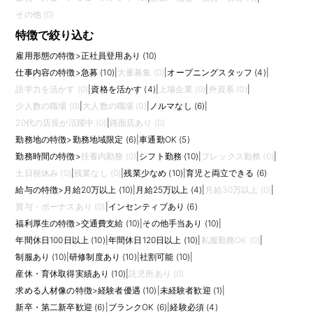
その他 (0)
特徴で絞り込む
雇用形態の特徴
>
正社員登用あり (10)
仕事内容の特徴
>
急募 (10)
|
大量募集 (0)
|
オープニングスタッフ (4)
|
語学力を活かす (0)
|
資格を活かす (4)
|
上場企業 (0)
|
外資系 (0)
|
少人数の職場 (0)
|
大人数の職場 (0)
|
ノルマなし (6)
|
20代の店長が活躍中 (0)
|
路面店あり (0)
勤務地の特徴
>
勤務地域限定 (6)
|
車通勤OK (5)
勤務時間の特徴
>
扶養内勤務 (0)
|
シフト勤務 (10)
|
フレックス勤務 (0)
|
土日祝休み (0)
|
残業なし (0)
|
残業少なめ (10)
|
育児と両立できる (6)
給与の特徴
>
月給20万以上 (10)
|
月給25万以上 (4)
|
月給30万以上 (0)
|
賞与・ボーナスあり (0)
|
インセンティブあり (6)
福利厚生の特徴
>
交通費支給 (10)
|
その他手当あり (10)
|
年間休日100日以上 (10)
|
年間休日120日以上 (10)
|
私服勤務OK (0)
|
制服あり (10)
|
研修制度あり (10)
|
社割可能 (10)
|
産休・育休取得実績あり (10)
|
託児所あり (0)
求める人材像の特徴
>
経験者優遇 (10)
|
未経験者歓迎 (1)
|
新卒・第二新卒歓迎 (6)
|
ブランクOK (6)
|
経験必須 (4)