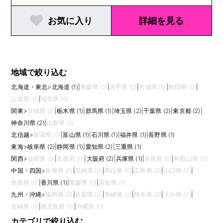
お気に入り
詳細を見る
地域で絞り込む
北海道・東北
>
北海道 (1)
|
青森県 (0)
|
岩手県 (0)
|
宮城県 (0)
|
秋田県 (0)
|
山形県 (0)
|
福島県 (0)
関東
>
茨城県 (0)
|
栃木県 (1)
|
群馬県 (1)
|
埼玉県 (2)
|
千葉県 (2)
|
東京都 (2)
|
神奈川県 (2)
|
山梨県 (0)
北信越
>
新潟県 (0)
|
富山県 (1)
|
石川県 (1)
|
福井県 (1)
|
長野県 (1)
東海
>
岐阜県 (2)
|
静岡県 (1)
|
愛知県 (2)
|
三重県 (1)
関西
>
滋賀県 (0)
|
京都府 (0)
|
大阪府 (2)
|
兵庫県 (1)
|
奈良県 (0)
|
和歌山県 (0)
中国・四国
>
鳥取県 (0)
|
島根県 (0)
|
岡山県 (0)
|
広島県 (0)
|
山口県 (0)
|
徳島県 (0)
|
香川県 (1)
|
愛媛県 (0)
|
高知県 (0)
九州・沖縄
>
福岡県 (0)
|
佐賀県 (0)
|
長崎県 (0)
|
熊本県 (0)
|
大分県 (0)
|
宮崎県 (0)
|
鹿児島県 (0)
|
沖縄県 (0)
カテゴリで絞り込む