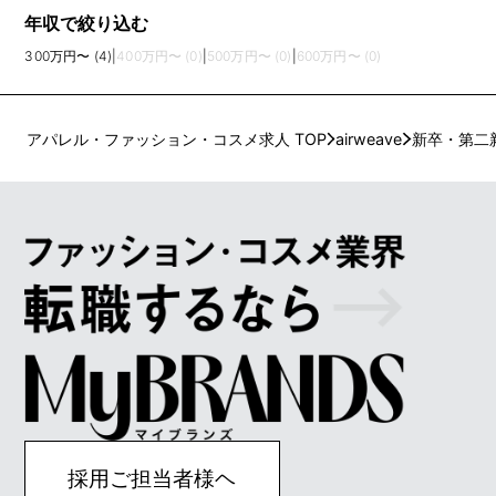
年収で絞り込む
300万円〜 (4)
|
400万円〜 (0)
|
500万円〜 (0)
|
600万円〜 (0)
アパレル・ファッション・コスメ求人 TOP
airweave
新卒・第二
採用ご担当者様ヘ