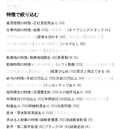
その他 (0)
特徴で絞り込む
雇用形態の特徴
>
正社員登用あり (10)
仕事内容の特徴
>
急募 (10)
|
大量募集 (0)
|
オープニングスタッフ (4)
|
語学力を活かす (0)
|
資格を活かす (4)
|
上場企業 (0)
|
外資系 (0)
|
少人数の職場 (0)
|
大人数の職場 (0)
|
ノルマなし (6)
|
20代の店長が活躍中 (0)
|
路面店あり (0)
勤務地の特徴
>
勤務地域限定 (6)
|
車通勤OK (5)
勤務時間の特徴
>
扶養内勤務 (0)
|
シフト勤務 (10)
|
フレックス勤務 (0)
|
土日祝休み (0)
|
残業なし (0)
|
残業少なめ (10)
|
育児と両立できる (6)
給与の特徴
>
月給20万以上 (10)
|
月給25万以上 (4)
|
月給30万以上 (0)
|
賞与・ボーナスあり (0)
|
インセンティブあり (6)
福利厚生の特徴
>
交通費支給 (10)
|
その他手当あり (10)
|
年間休日100日以上 (10)
|
年間休日120日以上 (10)
|
私服勤務OK (0)
|
制服あり (10)
|
研修制度あり (10)
|
社割可能 (10)
|
産休・育休取得実績あり (10)
|
託児所あり (0)
求める人材像の特徴
>
経験者優遇 (10)
|
未経験者歓迎 (1)
|
新卒・第二新卒歓迎 (6)
|
ブランクOK (6)
|
経験必須 (4)