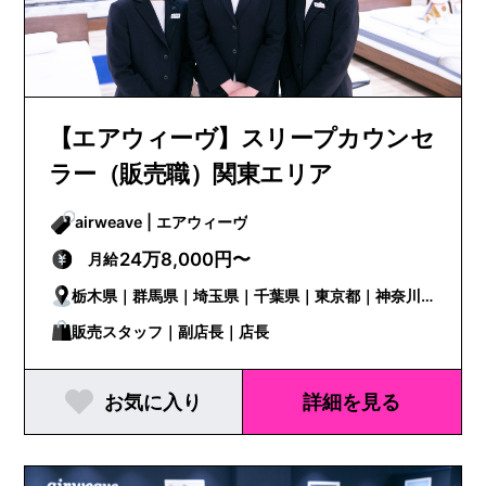
【エアウィーヴ】スリープカウンセ
ラー（販売職）関東エリア
airweave | エアウィーヴ
24万8,000円〜
月給
栃木県｜群馬県｜埼玉県｜千葉県｜東京都｜神奈川
県
販売スタッフ｜副店長｜店長
お気に入り
詳細を見る