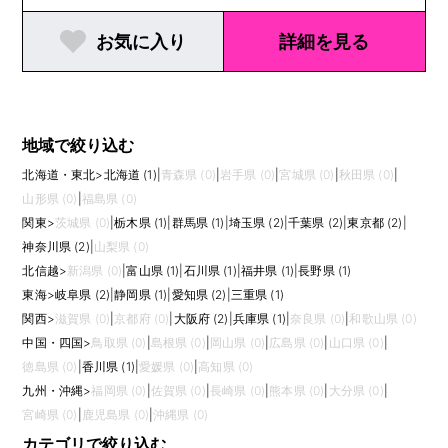
お気に入り
詳細を見る
地域で絞り込む
北海道・東北
>
北海道 (1)
|
青森県 (0)
|
岩手県 (0)
|
宮城県 (0)
|
秋田県 (0)
|
山形県 (0)
|
福島県 (0)
関東
>
茨城県 (0)
|
栃木県 (1)
|
群馬県 (1)
|
埼玉県 (2)
|
千葉県 (2)
|
東京都 (2)
|
神奈川県 (2)
|
山梨県 (0)
北信越
>
新潟県 (0)
|
富山県 (1)
|
石川県 (1)
|
福井県 (1)
|
長野県 (1)
東海
>
岐阜県 (2)
|
静岡県 (1)
|
愛知県 (2)
|
三重県 (1)
関西
>
滋賀県 (0)
|
京都府 (0)
|
大阪府 (2)
|
兵庫県 (1)
|
奈良県 (0)
|
和歌山県 (0)
中国・四国
>
鳥取県 (0)
|
島根県 (0)
|
岡山県 (0)
|
広島県 (0)
|
山口県 (0)
|
徳島県 (0)
|
香川県 (1)
|
愛媛県 (0)
|
高知県 (0)
九州・沖縄
>
福岡県 (0)
|
佐賀県 (0)
|
長崎県 (0)
|
熊本県 (0)
|
大分県 (0)
|
宮崎県 (0)
|
鹿児島県 (0)
|
沖縄県 (0)
カテゴリで絞り込む