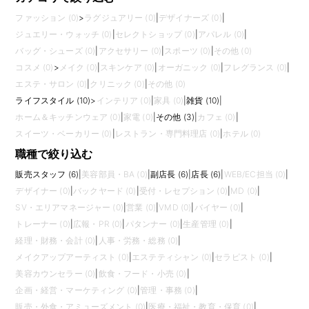
ファッション (0)
>
ラグジュアリー (0)
|
デザイナーズ (0)
|
ジュエリー・ウォッチ (0)
|
セレクトショップ (0)
|
アパレル (0)
|
バッグ・シューズ (0)
|
アクセサリー (0)
|
スポーツ (0)
|
その他 (0)
コスメ (0)
>
メイク (0)
|
スキンケア (0)
|
オーガニック (0)
|
フレグランス (0)
|
エステ・サロン (0)
|
クリニック (0)
|
その他 (0)
ライフスタイル (10)
>
インテリア (0)
|
家具 (0)
|
雑貨 (10)
|
ホーム＆キッチンウェア (0)
|
家電 (0)
|
その他 (3)
|
カフェ (0)
|
スイーツ・ベーカリー (0)
|
レストラン・専門料理店 (0)
|
ホテル (0)
職種で絞り込む
販売スタッフ (6)
|
美容部員・BA (0)
|
副店長 (6)
|
店長 (6)
|
WEB/EC担当 (0)
|
デザイナー (0)
|
バックヤード (0)
|
受付・レセプション (0)
|
MD (0)
|
SV・エリアマネージャー (0)
|
営業 (0)
|
VMD (0)
|
バイヤー (0)
|
トレーナー (0)
|
広報・PR (0)
|
パタンナー (0)
|
生産管理 (0)
|
経理・財務・会計 (0)
|
人事・労務・総務 (0)
|
メイクアップアーティスト (0)
|
エステティシャン (0)
|
セラピスト (0)
|
美容カウンセラー (0)
|
飲食・フード・小売 (0)
|
企画・経営・マーケティング (0)
|
管理・事務 (0)
|
販売・外食・アミューズメント (0)
|
医療・福祉・教育・保育 (0)
|