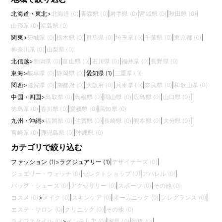
北海道・東北
>
北海道 (0)
|
青森県 (0)
|
岩手県 (0)
|
宮城県 (0)
|
秋田県 (0)
|
山形県 (0)
|
福島県 (0)
関東
>
茨城県 (0)
|
栃木県 (0)
|
群馬県 (0)
|
埼玉県 (0)
|
千葉県 (0)
|
東京都 (0)
|
神奈川県 (0)
|
山梨県 (0)
北信越
>
新潟県 (0)
|
富山県 (0)
|
石川県 (0)
|
福井県 (0)
|
長野県 (0)
東海
>
岐阜県 (0)
|
静岡県 (0)
|
愛知県 (1)
|
三重県 (0)
関西
>
滋賀県 (0)
|
京都府 (0)
|
大阪府 (0)
|
兵庫県 (0)
|
奈良県 (0)
|
和歌山県 (0)
中国・四国
>
鳥取県 (0)
|
島根県 (0)
|
岡山県 (0)
|
広島県 (0)
|
山口県 (0)
|
徳島県 (0)
|
香川県 (0)
|
愛媛県 (0)
|
高知県 (0)
九州・沖縄
>
福岡県 (0)
|
佐賀県 (0)
|
長崎県 (0)
|
熊本県 (0)
|
大分県 (0)
|
宮崎県 (0)
|
鹿児島県 (0)
|
沖縄県 (0)
カテゴリで絞り込む
ファッション (1)
>
ラグジュアリー (1)
|
デザイナーズ (0)
|
ジュエリー・ウォッチ (0)
|
セレクトショップ (0)
|
アパレル (0)
|
バッグ・シューズ (0)
|
アクセサリー (0)
|
スポーツ (0)
|
その他 (0)
コスメ (0)
>
メイク (0)
|
スキンケア (0)
|
オーガニック (0)
|
フレグランス (0)
|
エステ・サロン (0)
|
クリニック (0)
|
その他 (0)
ライフスタイル (0)
>
インテリア (0)
|
家具 (0)
|
雑貨 (0)
|