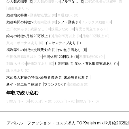
少人数の職場 (1)
|
大人数の職場 (0)
|
ノルマなし (1)
|
20代の店長が活躍中 (0)
|
路面店あり (0)
勤務地の特徴
>
勤務地域限定 (0)
|
車通勤OK (0)
勤務時間の特徴
>
扶養内勤務 (0)
|
シフト勤務 (1)
|
フレックス勤務 (0)
|
土日祝休み (0)
|
残業なし (0)
|
残業少なめ (0)
|
育児と両立できる (0)
給与の特徴
>
月給20万以上 (1)
|
月給25万以上 (0)
|
月給30万以上 (0)
|
賞与・ボーナスあり (0)
|
インセンティブあり (1)
福利厚生の特徴
>
交通費支給 (1)
|
その他手当あり (1)
|
年間休日100日以上 (0)
|
年間休日120日以上 (1)
|
私服勤務OK (0)
|
制服あり (0)
|
研修制度あり (0)
|
社割可能 (1)
|
産休・育休取得実績あり (1)
|
託児所あり (0)
求める人材像の特徴
>
経験者優遇 (1)
|
未経験者歓迎 (1)
|
新卒・第二新卒歓迎 (1)
|
ブランクOK (1)
|
経験必須 (0)
年収で絞り込む
300万円〜 (0)
|
400万円〜 (0)
|
500万円〜 (0)
|
600万円〜 (0)
アパレル・ファッション・コスメ求人 TOP
alain mikli
月給20万