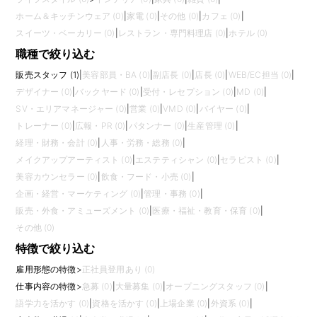
ホーム＆キッチンウェア (0)
|
家電 (0)
|
その他 (0)
|
カフェ (0)
|
スイーツ・ベーカリー (0)
|
レストラン・専門料理店 (0)
|
ホテル (0)
職種で絞り込む
販売スタッフ (1)
|
美容部員・BA (0)
|
副店長 (0)
|
店長 (0)
|
WEB/EC担当 (0)
|
デザイナー (0)
|
バックヤード (0)
|
受付・レセプション (0)
|
MD (0)
|
SV・エリアマネージャー (0)
|
営業 (0)
|
VMD (0)
|
バイヤー (0)
|
トレーナー (0)
|
広報・PR (0)
|
パタンナー (0)
|
生産管理 (0)
|
経理・財務・会計 (0)
|
人事・労務・総務 (0)
|
メイクアップアーティスト (0)
|
エステティシャン (0)
|
セラピスト (0)
|
美容カウンセラー (0)
|
飲食・フード・小売 (0)
|
企画・経営・マーケティング (0)
|
管理・事務 (0)
|
販売・外食・アミューズメント (0)
|
医療・福祉・教育・保育 (0)
|
その他 (0)
特徴で絞り込む
雇用形態の特徴
>
正社員登用あり (0)
仕事内容の特徴
>
急募 (0)
|
大量募集 (0)
|
オープニングスタッフ (0)
|
語学力を活かす (0)
|
資格を活かす (0)
|
上場企業 (0)
|
外資系 (0)
|