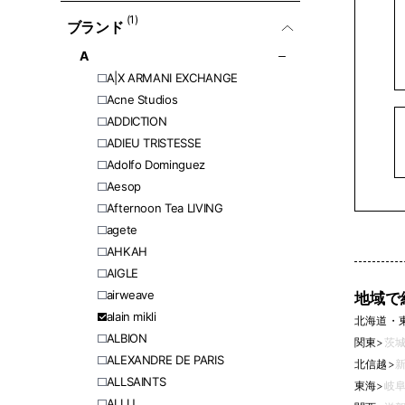
(1)
ブランド
A
A|X ARMANI EXCHANGE
Acne Studios
ADDICTION
ADIEU TRISTESSE
Adolfo Dominguez
Aesop
Afternoon Tea LIVING
agete
AHKAH
AIGLE
airweave
地域で
alain mikli
北海道・
ALBION
関東
>
茨城
ALEXANDRE DE PARIS
北信越
>
新
ALLSAINTS
東海
>
岐阜
ALLU