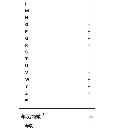
L
M
N
O
P
Q
R
S
T
U
V
W
Y
Z
#
(1)
年収/特徵
年収