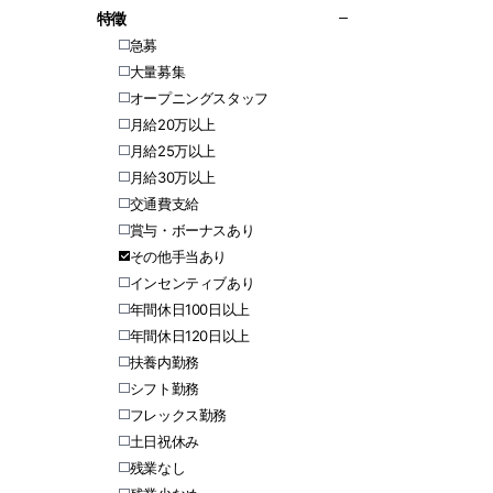
特徵
急募
大量募集
オープニングスタッフ
月給20万以上
月給25万以上
月給30万以上
交通費支給
賞与・ボーナスあり
その他手当あり
インセンティブあり
年間休日100日以上
年間休日120日以上
扶養内勤務
シフト勤務
フレックス勤務
土日祝休み
残業なし