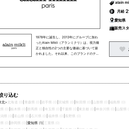
2
月給
愛知県
販売ス
1978年に誕生し、2013年にグループに加わ
ったAlain Mikli（アランミクリ）は、視力矯
正と独自性の2つの主要な価値に基づいて築
かれました。それ以来、このブランドのテー
マは変わることなく、エシロールルックスオ
ティカのビジョンとも完全に一致していま
す。Alain Mikliは、エレガントで実用的なア
イウェアという形で、最適な視覚の快適さを
提供するウェアラブルアートを創造していま
す。
絞り込む
東北
>
北海道 (0)
|
青森県 (0)
|
岩手県 (0)
|
宮城県 (0)
|
秋田県 (0)
|
山形県 (0)
|
福島県 (0)
県 (0)
|
栃木県 (0)
|
群馬県 (0)
|
埼玉県 (0)
|
千葉県 (0)
|
東京都 (0)
|
神奈川県 (0)
|
山梨県 (
潟県 (0)
|
富山県 (0)
|
石川県 (0)
|
福井県 (0)
|
長野県 (0)
県 (0)
|
静岡県 (0)
|
愛知県 (1)
|
三重県 (0)