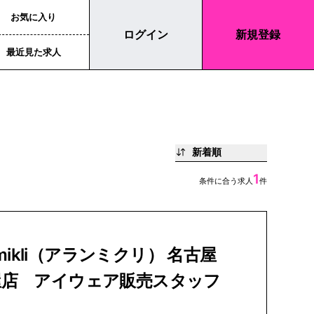
お気に入り
ログイン
新規登録
最近見た求人
新着順
1
条件に合う求人
件
n mikli（アランミクリ） 名古屋
屋店 アイウェア販売スタッフ