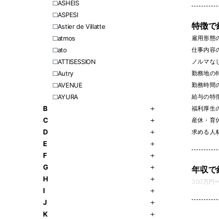
ASHEIS
ASPESI
特徴で
Astier de Villatte
雇用形態
atmos
仕事内容
ato
ノルマなし 
ATTISESSION
勤務地の
Autry
勤務時間
AVENUE
給与の特
AYURA
B
福利厚生
C
産休・育休
D
求める人
E
F
G
年収で
H
300万円〜 
I
J
K