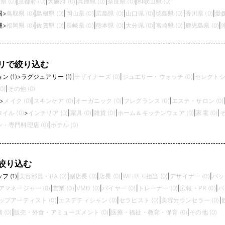
県 (0)
|
京都府 (0)
|
大阪府 (0)
|
兵庫県 (0)
|
奈良県 (0)
|
和歌山県 (0)
国
>
鳥取県 (0)
|
島根県 (0)
|
岡山県 (0)
|
広島県 (0)
|
山口県 (0)
|
徳島県 (0)
|
香川県 (0)
|
愛媛
縄
>
福岡県 (0)
|
佐賀県 (0)
|
長崎県 (0)
|
熊本県 (0)
|
大分県 (0)
|
宮崎県 (0)
|
鹿児島県 (0)
|
リで絞り込む
 (1)
>
ラグジュアリー (1)
|
デザイナーズ (0)
|
ジュエリー・ウォッチ (0)
|
セレクトショ
0)
|
その他 (0)
>
メイク (0)
|
スキンケア (0)
|
オーガニック (0)
|
フレグランス (0)
|
エステ・サロン (0)
イル (0)
>
インテリア (0)
|
家具 (0)
|
雑貨 (0)
|
ホーム＆キッチンウェア (0)
|
家電 (0)
|
そ
・専門料理店 (0)
|
ホテル (0)
絞り込む
 (1)
|
美容部員・BA (0)
|
副店長 (0)
|
店長 (0)
|
WEB/EC担当 (0)
|
デザイナー (0)
|
バッ
アマネージャー (0)
|
営業 (0)
|
VMD (0)
|
バイヤー (0)
|
トレーナー (0)
|
広報・PR (0)
|
パ
プアーティスト (0)
|
エステティシャン (0)
|
セラピスト (0)
|
美容カウンセラー (0)
|
(0)
|
販売・外食・アミューズメント (0)
|
医療・福祉・教育・保育 (0)
|
その他 (0)