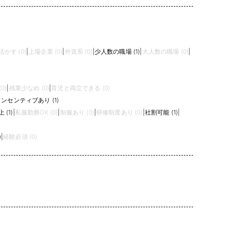
かす (0)
|
上場企業 (0)
|
外資系 (0)
|
少人数の職場 (1)
|
大人数の職場 (0)
|
0)
|
残業少なめ (0)
|
育児と両立できる (0)
ンセンティブあり (1)
(1)
|
私服勤務OK (0)
|
制服あり (0)
|
研修制度あり (0)
|
社割可能 (1)
|
)
|
経験必須 (0)