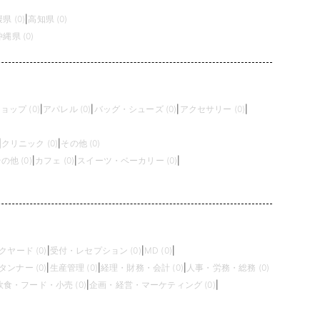
県 (0)
|
高知県 (0)
沖縄県 (0)
ップ (0)
|
アパレル (0)
|
バッグ・シューズ (0)
|
アクセサリー (0)
|
|
クリニック (0)
|
その他 (0)
の他 (0)
|
カフェ (0)
|
スイーツ・ベーカリー (0)
|
クヤード (0)
|
受付・レセプション (0)
|
MD (0)
|
タンナー (0)
|
生産管理 (0)
|
経理・財務・会計 (0)
|
人事・労務・総務 (0)
飲食・フード・小売 (0)
|
企画・経営・マーケティング (0)
|