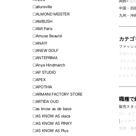
関西
>
滋賀
allureville
中国・四
ALMOND MEISTER
九州・沖
AMBUSH
AMI Paris
Amuse Beauté
カテゴ
ANAYI
ファッション
ANEW GOLF
スポーツ (
ANTEPRIMA
コスメ (0)
Anya Hindmarch
ライフスタ
AP STUDIO
レストラン
APEX
APOTHIA
ARMANI FACTORY STORE
職種で
ARTIDA OUD
販売スタッフ
as know as de base
SV・エリ
AS KNOW AS olaca
|
メイクアッ
AS KNOW AS PINKY
管理・事務 
AS KNOW AS Plus