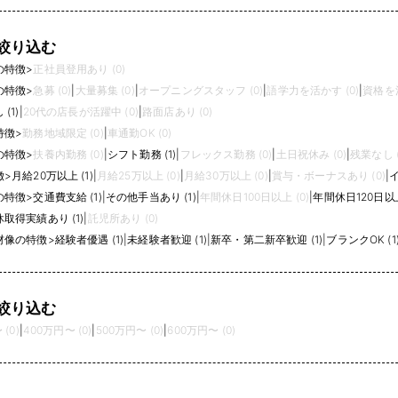
絞り込む
の特徴
>
正社員登用あり (0)
の特徴
>
急募 (0)
|
大量募集 (0)
|
オープニングスタッフ (0)
|
語学力を活かす (0)
|
資格を活
(1)
|
20代の店長が活躍中 (0)
|
路面店あり (0)
特徴
>
勤務地域限定 (0)
|
車通勤OK (0)
の特徴
>
扶養内勤務 (0)
|
シフト勤務 (1)
|
フレックス勤務 (0)
|
土日祝休み (0)
|
残業なし (
徴
>
月給20万以上 (1)
|
月給25万以上 (0)
|
月給30万以上 (0)
|
賞与・ボーナスあり (0)
|
イ
の特徴
>
交通費支給 (1)
|
その他手当あり (1)
|
年間休日100日以上 (0)
|
年間休日120日以上 
取得実績あり (1)
|
託児所あり (0)
材像の特徴
>
経験者優遇 (1)
|
未経験者歓迎 (1)
|
新卒・第二新卒歓迎 (1)
|
ブランクOK (1
絞り込む
(0)
|
400万円〜 (0)
|
500万円〜 (0)
|
600万円〜 (0)