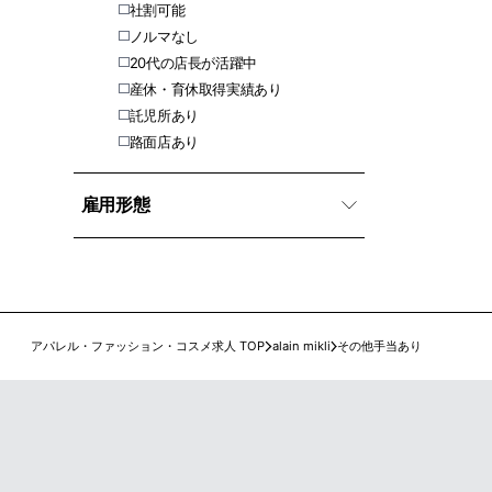
社割可能
ノルマなし
20代の店長が活躍中
産休・育休取得実績あり
託児所あり
路面店あり
雇用形態
アパレル・ファッション・コスメ求人 TOP
alain mikli
その他手当あり