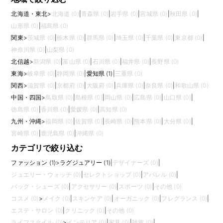
北海道・東北
>
北海道 (0)
|
青森県 (0)
|
岩手県 (0)
|
宮城県 (0)
|
秋田県 (0)
|
山形県 (0)
|
福島県 (0)
関東
>
茨城県 (0)
|
栃木県 (0)
|
群馬県 (0)
|
埼玉県 (0)
|
千葉県 (0)
|
東京都 (0)
|
神奈川県 (0)
|
山梨県 (0)
北信越
>
新潟県 (0)
|
富山県 (0)
|
石川県 (0)
|
福井県 (0)
|
長野県 (0)
東海
>
岐阜県 (0)
|
静岡県 (0)
|
愛知県 (1)
|
三重県 (0)
関西
>
滋賀県 (0)
|
京都府 (0)
|
大阪府 (0)
|
兵庫県 (0)
|
奈良県 (0)
|
和歌山県 (0)
中国・四国
>
鳥取県 (0)
|
島根県 (0)
|
岡山県 (0)
|
広島県 (0)
|
山口県 (0)
|
徳島県 (0)
|
香川県 (0)
|
愛媛県 (0)
|
高知県 (0)
九州・沖縄
>
福岡県 (0)
|
佐賀県 (0)
|
長崎県 (0)
|
熊本県 (0)
|
大分県 (0)
|
宮崎県 (0)
|
鹿児島県 (0)
|
沖縄県 (0)
カテゴリで絞り込む
ファッション (1)
>
ラグジュアリー (1)
|
デザイナーズ (0)
|
ジュエリー・ウォッチ (0)
|
セレクトショップ (0)
|
アパレル (0)
|
バッグ・シューズ (0)
|
アクセサリー (0)
|
スポーツ (0)
|
その他 (0)
コスメ (0)
>
メイク (0)
|
スキンケア (0)
|
オーガニック (0)
|
フレグランス (0)
|
エステ・サロン (0)
|
クリニック (0)
|
その他 (0)
ライフスタイル (0)
>
インテリア (0)
|
家具 (0)
|
雑貨 (0)
|