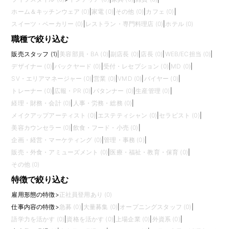
ホーム＆キッチンウェア (0)
|
家電 (0)
|
その他 (0)
|
カフェ (0)
|
スイーツ・ベーカリー (0)
|
レストラン・専門料理店 (0)
|
ホテル (0)
職種で絞り込む
販売スタッフ (1)
|
美容部員・BA (0)
|
副店長 (0)
|
店長 (0)
|
WEB/EC担当 (0)
|
デザイナー (0)
|
バックヤード (0)
|
受付・レセプション (0)
|
MD (0)
|
SV・エリアマネージャー (0)
|
営業 (0)
|
VMD (0)
|
バイヤー (0)
|
トレーナー (0)
|
広報・PR (0)
|
パタンナー (0)
|
生産管理 (0)
|
経理・財務・会計 (0)
|
人事・労務・総務 (0)
|
メイクアップアーティスト (0)
|
エステティシャン (0)
|
セラピスト (0)
|
美容カウンセラー (0)
|
飲食・フード・小売 (0)
|
企画・経営・マーケティング (0)
|
管理・事務 (0)
|
販売・外食・アミューズメント (0)
|
医療・福祉・教育・保育 (0)
|
その他 (0)
特徴で絞り込む
雇用形態の特徴
>
正社員登用あり (0)
仕事内容の特徴
>
急募 (0)
|
大量募集 (0)
|
オープニングスタッフ (0)
|
語学力を活かす (0)
|
資格を活かす (0)
|
上場企業 (0)
|
外資系 (0)
|