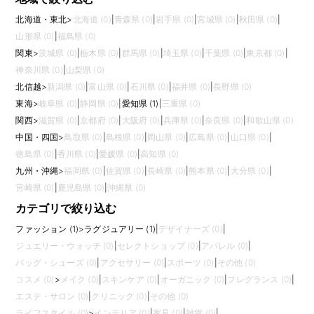
北海道・東北
>
北海道 (0)
|
青森県 (0)
|
岩手県 (0)
|
宮城県 (0)
|
秋田県 (0)
|
山形県 (0)
|
福島県 (0)
関東
>
茨城県 (0)
|
栃木県 (0)
|
群馬県 (0)
|
埼玉県 (0)
|
千葉県 (0)
|
東京都 (0)
|
神奈川県 (0)
|
山梨県 (0)
北信越
>
新潟県 (0)
|
富山県 (0)
|
石川県 (0)
|
福井県 (0)
|
長野県 (0)
東海
>
岐阜県 (0)
|
静岡県 (0)
|
愛知県 (1)
|
三重県 (0)
関西
>
滋賀県 (0)
|
京都府 (0)
|
大阪府 (0)
|
兵庫県 (0)
|
奈良県 (0)
|
和歌山県 (0)
中国・四国
>
鳥取県 (0)
|
島根県 (0)
|
岡山県 (0)
|
広島県 (0)
|
山口県 (0)
|
徳島県 (0)
|
香川県 (0)
|
愛媛県 (0)
|
高知県 (0)
九州・沖縄
>
福岡県 (0)
|
佐賀県 (0)
|
長崎県 (0)
|
熊本県 (0)
|
大分県 (0)
|
宮崎県 (0)
|
鹿児島県 (0)
|
沖縄県 (0)
カテゴリで絞り込む
ファッション (1)
>
ラグジュアリー (1)
|
デザイナーズ (0)
|
ジュエリー・ウォッチ (0)
|
セレクトショップ (0)
|
アパレル (0)
|
バッグ・シューズ (0)
|
アクセサリー (0)
|
スポーツ (0)
|
その他 (0)
コスメ (0)
>
メイク (0)
|
スキンケア (0)
|
オーガニック (0)
|
フレグランス (0)
|
エステ・サロン (0)
|
クリニック (0)
|
その他 (0)
ライフスタイル (0)
>
インテリア (0)
|
家具 (0)
|
雑貨 (0)
|