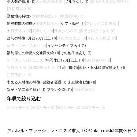
少人数の職場 (1)
|
大人数の職場 (0)
|
ノルマなし (1)
|
20代の店長が活躍中 (0)
|
路面店あり (0)
勤務地の特徴
>
勤務地域限定 (0)
|
車通勤OK (0)
勤務時間の特徴
>
扶養内勤務 (0)
|
シフト勤務 (1)
|
フレックス勤務 (0)
|
土日祝休み (0)
|
残業なし (0)
|
残業少なめ (0)
|
育児と両立できる (0)
給与の特徴
>
月給20万以上 (1)
|
月給25万以上 (0)
|
月給30万以上 (0)
|
賞与・ボーナスあり (0)
|
インセンティブあり (1)
福利厚生の特徴
>
交通費支給 (1)
|
その他手当あり (1)
|
年間休日100日以上 (0)
|
年間休日120日以上 (1)
|
私服勤務OK (0)
|
制服あり (0)
|
研修制度あり (0)
|
社割可能 (1)
|
産休・育休取得実績あり (1)
|
託児所あり (0)
求める人材像の特徴
>
経験者優遇 (1)
|
未経験者歓迎 (1)
|
新卒・第二新卒歓迎 (1)
|
ブランクOK (1)
|
経験必須 (0)
年収で絞り込む
300万円〜 (0)
|
400万円〜 (0)
|
500万円〜 (0)
|
600万円〜 (0)
アパレル・ファッション・コスメ求人 TOP
alain mikli
年間休日1