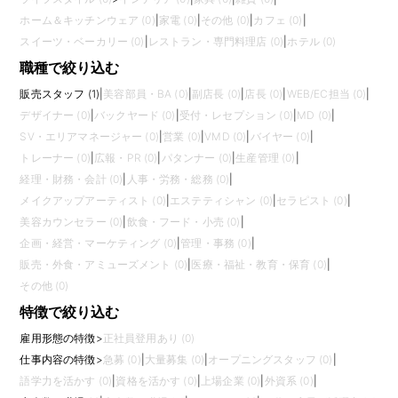
ホーム＆キッチンウェア (0)
|
家電 (0)
|
その他 (0)
|
カフェ (0)
|
スイーツ・ベーカリー (0)
|
レストラン・専門料理店 (0)
|
ホテル (0)
職種で絞り込む
販売スタッフ (1)
|
美容部員・BA (0)
|
副店長 (0)
|
店長 (0)
|
WEB/EC担当 (0)
|
デザイナー (0)
|
バックヤード (0)
|
受付・レセプション (0)
|
MD (0)
|
SV・エリアマネージャー (0)
|
営業 (0)
|
VMD (0)
|
バイヤー (0)
|
トレーナー (0)
|
広報・PR (0)
|
パタンナー (0)
|
生産管理 (0)
|
経理・財務・会計 (0)
|
人事・労務・総務 (0)
|
メイクアップアーティスト (0)
|
エステティシャン (0)
|
セラピスト (0)
|
美容カウンセラー (0)
|
飲食・フード・小売 (0)
|
企画・経営・マーケティング (0)
|
管理・事務 (0)
|
販売・外食・アミューズメント (0)
|
医療・福祉・教育・保育 (0)
|
その他 (0)
特徴で絞り込む
雇用形態の特徴
>
正社員登用あり (0)
仕事内容の特徴
>
急募 (0)
|
大量募集 (0)
|
オープニングスタッフ (0)
|
語学力を活かす (0)
|
資格を活かす (0)
|
上場企業 (0)
|
外資系 (0)
|