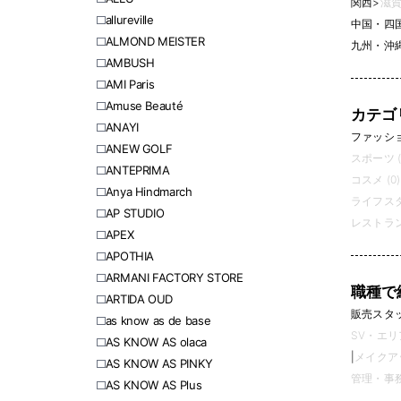
関西
>
滋賀
allureville
中国・四
ALMOND MEISTER
九州・沖
AMBUSH
AMI Paris
Amuse Beauté
カテゴ
ANAYI
ファッション
ANEW GOLF
スポーツ (
ANTEPRIMA
コスメ (0)
Anya Hindmarch
ライフスタ
AP STUDIO
レストラン
APEX
APOTHIA
ARMANI FACTORY STORE
職種で
ARTIDA OUD
販売スタッフ
as know as de base
SV・エリ
AS KNOW AS olaca
|
メイクアッ
AS KNOW AS PINKY
管理・事務 
AS KNOW AS Plus