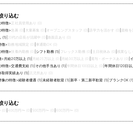
絞り込む
の特徴
>
正社員登用あり (0)
の特徴
>
急募 (0)
|
大量募集 (0)
|
オープニングスタッフ (0)
|
語学力を活かす (0)
|
資格を活
(1)
|
20代の店長が活躍中 (0)
|
路面店あり (0)
特徴
>
勤務地域限定 (0)
|
車通勤OK (0)
の特徴
>
扶養内勤務 (0)
|
シフト勤務 (1)
|
フレックス勤務 (0)
|
土日祝休み (0)
|
残業なし (
徴
>
月給20万以上 (1)
|
月給25万以上 (0)
|
月給30万以上 (0)
|
賞与・ボーナスあり (0)
|
イ
の特徴
>
交通費支給 (1)
|
その他手当あり (1)
|
年間休日100日以上 (0)
|
年間休日120日以上 
取得実績あり (1)
|
託児所あり (0)
材像の特徴
>
経験者優遇 (1)
|
未経験者歓迎 (1)
|
新卒・第二新卒歓迎 (1)
|
ブランクOK (1
絞り込む
(0)
|
400万円〜 (0)
|
500万円〜 (0)
|
600万円〜 (0)