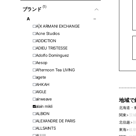
(1)
ブランド
A
A|X ARMANI EXCHANGE
Acne Studios
ADDICTION
ADIEU TRISTESSE
Adolfo Dominguez
Aesop
Afternoon Tea LIVING
agete
AHKAH
AIGLE
airweave
地域で
alain mikli
北海道・
ALBION
関東
>
茨城
ALEXANDRE DE PARIS
北信越
>
新
ALLSAINTS
東海
>
岐阜
ALLU