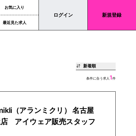
お気に入り
ログイン
新規登録
最近見た求人
新着順
1
条件に合う求人
件
n mikli（アランミクリ） 名古屋
屋店 アイウェア販売スタッフ