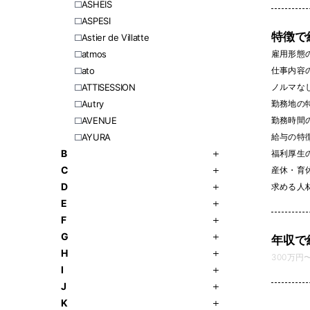
ASHEIS
ASPESI
特徴で
Astier de Villatte
雇用形態
atmos
仕事内容
ato
ノルマなし 
ATTISESSION
勤務地の
Autry
勤務時間
AVENUE
給与の特
AYURA
B
福利厚生
C
産休・育休
D
求める人
E
F
G
年収で
H
300万円〜 
I
J
K