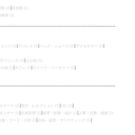
県 (0)
|
高知県 (0)
沖縄県 (0)
ップ (0)
|
アパレル (0)
|
バッグ・シューズ (0)
|
アクセサリー (0)
|
|
クリニック (0)
|
その他 (0)
の他 (0)
|
カフェ (0)
|
スイーツ・ベーカリー (0)
|
クヤード (0)
|
受付・レセプション (0)
|
MD (0)
|
タンナー (0)
|
生産管理 (0)
|
経理・財務・会計 (0)
|
人事・労務・総務 (0)
飲食・フード・小売 (0)
|
企画・経営・マーケティング (0)
|