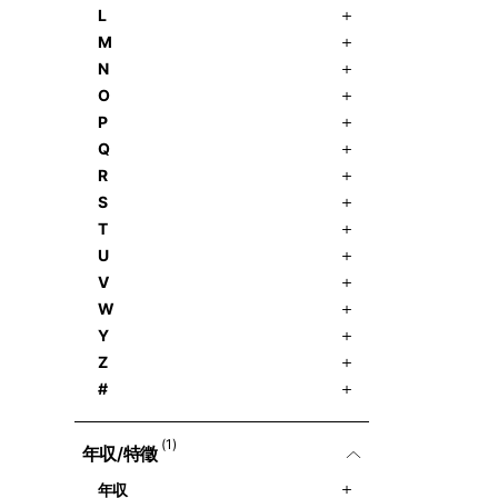
L
M
N
O
P
Q
R
S
T
U
V
W
Y
Z
#
(1)
年収/特徵
年収