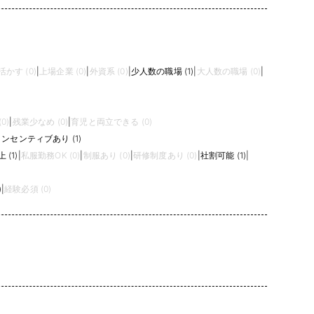
かす (0)
|
上場企業 (0)
|
外資系 (0)
|
少人数の職場 (1)
|
大人数の職場 (0)
|
0)
|
残業少なめ (0)
|
育児と両立できる (0)
ンセンティブあり (1)
(1)
|
私服勤務OK (0)
|
制服あり (0)
|
研修制度あり (0)
|
社割可能 (1)
|
)
|
経験必須 (0)