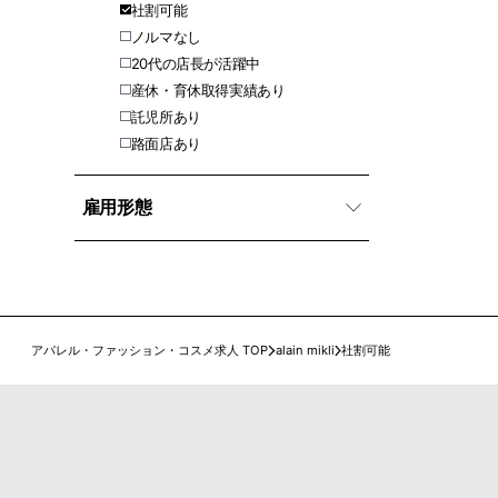
社割可能
ノルマなし
20代の店長が活躍中
産休・育休取得実績あり
託児所あり
路面店あり
雇用形態
アパレル・ファッション・コスメ求人 TOP
alain mikli
社割可能