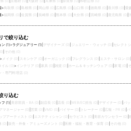
県 (0)
|
京都府 (0)
|
大阪府 (0)
|
兵庫県 (0)
|
奈良県 (0)
|
和歌山県 (0)
国
>
鳥取県 (0)
|
島根県 (0)
|
岡山県 (0)
|
広島県 (0)
|
山口県 (0)
|
徳島県 (0)
|
香川県 (0)
|
愛媛
縄
>
福岡県 (0)
|
佐賀県 (0)
|
長崎県 (0)
|
熊本県 (0)
|
大分県 (0)
|
宮崎県 (0)
|
鹿児島県 (0)
|
リで絞り込む
 (1)
>
ラグジュアリー (1)
|
デザイナーズ (0)
|
ジュエリー・ウォッチ (0)
|
セレクトショ
0)
|
その他 (0)
>
メイク (0)
|
スキンケア (0)
|
オーガニック (0)
|
フレグランス (0)
|
エステ・サロン (0)
イル (0)
>
インテリア (0)
|
家具 (0)
|
雑貨 (0)
|
ホーム＆キッチンウェア (0)
|
家電 (0)
|
そ
・専門料理店 (0)
絞り込む
 (1)
|
美容部員・BA (0)
|
副店長 (0)
|
店長 (0)
|
WEB/EC担当 (0)
|
デザイナー (0)
|
バッ
アマネージャー (0)
|
営業 (0)
|
VMD (0)
|
バイヤー (0)
|
トレーナー (0)
|
広報・PR (0)
|
パ
プアーティスト (0)
|
エステティシャン (0)
|
セラピスト (0)
|
美容カウンセラー (0)
|
(0)
|
販売・外食・アミューズメント (0)
|
医療・福祉・教育・保育 (0)
|
その他 (0)