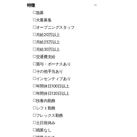
特徵
急募
大量募集
オープニングスタッフ
月給20万以上
月給25万以上
月給30万以上
交通費支給
賞与・ボーナスあり
その他手当あり
インセンティブあり
年間休日100日以上
年間休日120日以上
扶養内勤務
シフト勤務
フレックス勤務
土日祝休み
残業なし