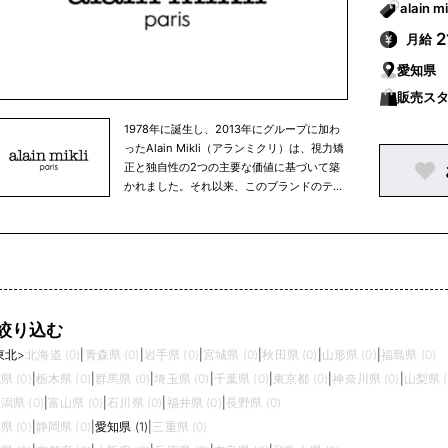
2
月給
愛知県
販売ス
1978年に誕生し、2013年にグループに加わ
ったAlain Mikli（アランミクリ）は、視力矯
正と独自性の2つの主要な価値に基づいて築
かれました。それ以来、このブランドのテー
マは変わることなく、エシロールルックスオ
ティカのビジョンとも完全に一致していま
す。Alain Mikliは、エレガントで実用的なア
イウェアという形で、最適な視覚の快適さを
提供するウェアラブルアートを創造していま
す。
絞り込む
東北
>
北海道 (0)
|
青森県 (0)
|
岩手県 (0)
|
宮城県 (0)
|
秋田県 (0)
|
山形県 (0)
|
福島県 (0)
県 (0)
|
栃木県 (0)
|
群馬県 (0)
|
埼玉県 (0)
|
千葉県 (0)
|
東京都 (0)
|
神奈川県 (0)
|
山梨県 (
潟県 (0)
|
富山県 (0)
|
石川県 (0)
|
福井県 (0)
|
長野県 (0)
県 (0)
|
静岡県 (0)
|
愛知県 (1)
|
三重県 (0)