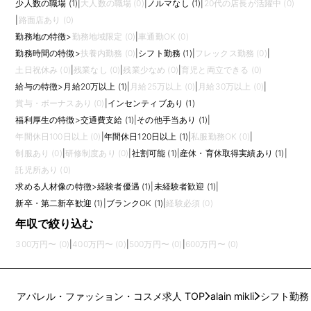
少人数の職場 (1)
|
大人数の職場 (0)
|
ノルマなし (1)
|
20代の店長が活躍中 (0)
|
路面店あり (0)
勤務地の特徴
>
勤務地域限定 (0)
|
車通勤OK (0)
勤務時間の特徴
>
扶養内勤務 (0)
|
シフト勤務 (1)
|
フレックス勤務 (0)
|
土日祝休み (0)
|
残業なし (0)
|
残業少なめ (0)
|
育児と両立できる (0)
給与の特徴
>
月給20万以上 (1)
|
月給25万以上 (0)
|
月給30万以上 (0)
|
賞与・ボーナスあり (0)
|
インセンティブあり (1)
福利厚生の特徴
>
交通費支給 (1)
|
その他手当あり (1)
|
年間休日100日以上 (0)
|
年間休日120日以上 (1)
|
私服勤務OK (0)
|
制服あり (0)
|
研修制度あり (0)
|
社割可能 (1)
|
産休・育休取得実績あり (1)
|
託児所あり (0)
求める人材像の特徴
>
経験者優遇 (1)
|
未経験者歓迎 (1)
|
新卒・第二新卒歓迎 (1)
|
ブランクOK (1)
|
経験必須 (0)
年収で絞り込む
300万円〜 (0)
|
400万円〜 (0)
|
500万円〜 (0)
|
600万円〜 (0)
アパレル・ファッション・コスメ求人 TOP
alain mikli
シフト勤務