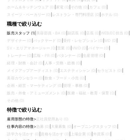
ホーム＆キッチンウェア (0)
|
家電 (0)
|
その他 (0)
|
カフェ (0)
|
スイーツ・ベーカリー (0)
|
レストラン・専門料理店 (0)
|
ホテル (0)
職種で絞り込む
販売スタッフ (1)
|
美容部員・BA (0)
|
副店長 (0)
|
店長 (0)
|
WEB/EC担当 (0)
|
デザイナー (0)
|
バックヤード (0)
|
受付・レセプション (0)
|
MD (0)
|
SV・エリアマネージャー (0)
|
営業 (0)
|
VMD (0)
|
バイヤー (0)
|
トレーナー (0)
|
広報・PR (0)
|
パタンナー (0)
|
生産管理 (0)
|
経理・財務・会計 (0)
|
人事・労務・総務 (0)
|
メイクアップアーティスト (0)
|
エステティシャン (0)
|
セラピスト (0)
|
美容カウンセラー (0)
|
飲食・フード・小売 (0)
|
企画・経営・マーケティング (0)
|
管理・事務 (0)
|
販売・外食・アミューズメント (0)
|
医療・福祉・教育・保育 (0)
|
その他 (0)
特徴で絞り込む
雇用形態の特徴
>
正社員登用あり (0)
仕事内容の特徴
>
急募 (0)
|
大量募集 (0)
|
オープニングスタッフ (0)
|
語学力を活かす (0)
|
資格を活かす (0)
|
上場企業 (0)
|
外資系 (0)
|