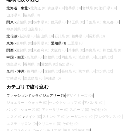
北海道・東北
>
北海道 (0)
|
青森県 (0)
|
岩手県 (0)
|
宮城県 (0)
|
秋田県 (0)
|
山形県 (0)
|
福島県 (0)
関東
>
茨城県 (0)
|
栃木県 (0)
|
群馬県 (0)
|
埼玉県 (0)
|
千葉県 (0)
|
東京都 (0)
|
神奈川県 (0)
|
山梨県 (0)
北信越
>
新潟県 (0)
|
富山県 (0)
|
石川県 (0)
|
福井県 (0)
|
長野県 (0)
東海
>
岐阜県 (0)
|
静岡県 (0)
|
愛知県 (1)
|
三重県 (0)
関西
>
滋賀県 (0)
|
京都府 (0)
|
大阪府 (0)
|
兵庫県 (0)
|
奈良県 (0)
|
和歌山県 (0)
中国・四国
>
鳥取県 (0)
|
島根県 (0)
|
岡山県 (0)
|
広島県 (0)
|
山口県 (0)
|
徳島県 (0)
|
香川県 (0)
|
愛媛県 (0)
|
高知県 (0)
九州・沖縄
>
福岡県 (0)
|
佐賀県 (0)
|
長崎県 (0)
|
熊本県 (0)
|
大分県 (0)
|
宮崎県 (0)
|
鹿児島県 (0)
|
沖縄県 (0)
カテゴリで絞り込む
ファッション (1)
>
ラグジュアリー (1)
|
デザイナーズ (0)
|
ジュエリー・ウォッチ (0)
|
セレクトショップ (0)
|
アパレル (0)
|
バッグ・シューズ (0)
|
アクセサリー (0)
|
スポーツ (0)
|
その他 (0)
コスメ (0)
>
メイク (0)
|
スキンケア (0)
|
オーガニック (0)
|
フレグランス (0)
|
エステ・サロン (0)
|
クリニック (0)
|
その他 (0)
ライフスタイル (0)
>
インテリア (0)
|
家具 (0)
|
雑貨 (0)
|