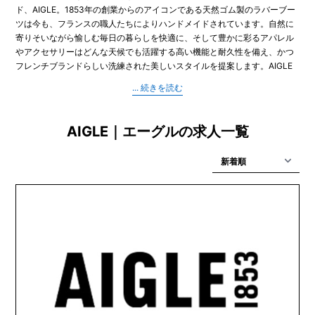
ド、AIGLE。1853年の創業からのアイコンである天然ゴム製のラバーブー
ツは今も、フランスの職人たちによりハンドメイドされています。自然に
寄りそいながら愉しむ毎日の暮らしを快適に、そして豊かに彩るアパレル
やアクセサリーはどんな天候でも活躍する高い機能と耐久性を備え、かつ
フレンチブランドらしい洗練された美しいスタイルを提案します。AIGLE
は永く愛用頂ける商品を生み出すクラフツマンシップと技術、環境に優し
い素材の積極採用などにより、環境配慮に向けた取り組みをその創業当時
から行ってきました。そして2021年からは、AIGLEは正式に「Entreprise
à Mission（Purpose driven company/使命を果たす会社）」となり、環境
AIGLE｜エーグルの求人一覧
への配慮をブランドの存在意義のひとつとし、定款に以下の企業理念を記
しました。-足跡以外の痕跡を残さずに、大いに経験し人生を謳歌するため
に-