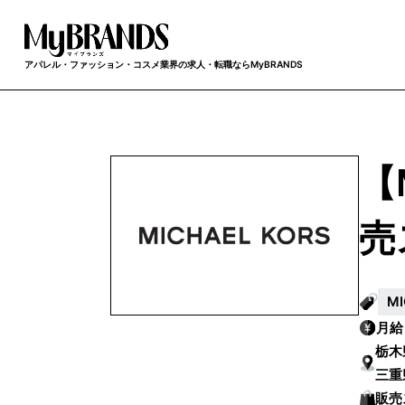
アパレル・ファッション・コスメ業界の求人・転職ならMyBRANDS
【
売
M
月
栃木
三重
群馬
販売