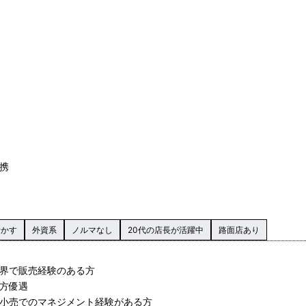
携
活かす
外資系
ノルマなし
20代の店長が活躍中
路面店あり
業界で販売経験のある方
か方優遇
や小売でのマネジメント経験がある方