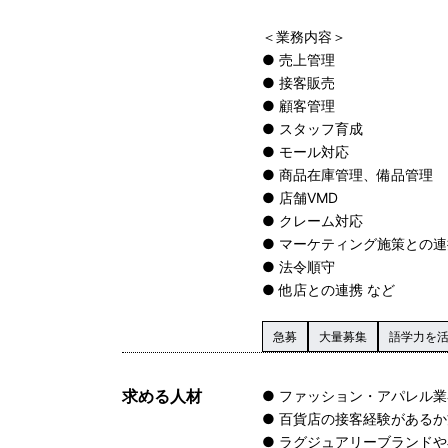
＜業務内容＞
● 売上管理
● 接客販売
● 顧客管理
● スタッフ育成
● モール対応
● 商品在庫管理、備品管理
● 店舗VMD
● クレーム対応
● マーケティング施策との連
● 法令順守
● 他店との連携 など
急募
大量募集
語学力を
求める人材
● ファッション・アパレル
● 百貨店の接客経験がある
● ラグジュアリーブランド