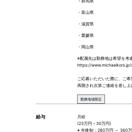
群馬県
富山県
滋賀県
愛媛県
岡山県
※配属先は勤務地は希望を考
https://www.michaelkors.jp/
ご応募いただいた際に、ご希
再開され次第ご連絡を差し上
勤務地域限定
給与
月給
(23万円～30万円)
※ 年俸制：280万円 ～ 360