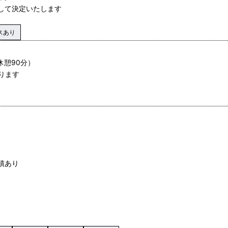
慮して決定いたします
スあり
休憩90分）
ります
績あり