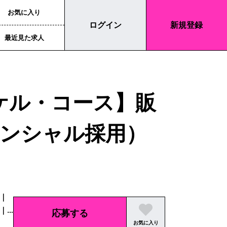
お気に入り
ログイン
新規登録
最近見た求人
マイケル・コース】販
ンシャル採用）
｜
｜
応募する
お気に入り