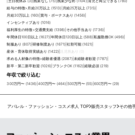
|
土日祝休み (3)
|
残業なし (75)
|
残業少なめ (1104)
|
育児と両立できる (780)
給与の特徴
>
月給20万以上 (1513)
|
月給25万以上 (735)
|
月給30万以上 (160)
|
賞与・ボーナスあり (1456)
|
インセンティブあり (1016)
福利厚生の特徴
>
交通費支給 (1398)
|
その他手当あり (1736)
|
年間休日100日以上 (1627)
|
年間休日120日以上 (588)
|
私服勤務OK (496)
|
制服あり (807)
|
研修制度あり (1671)
|
社割可能 (1621)
|
産休・育休取得実績あり (1422)
|
託児所あり (0)
求める人材像の特徴
>
経験者優遇 (2087)
|
未経験者歓迎 (1787)
|
新卒・第二新卒歓迎 (1026)
|
ブランクOK (1162)
|
経験必須 (219)
年収で絞り込む
300万円〜 (1436)
|
400万円〜 (464)
|
500万円〜 (55)
|
600万円〜 (29)
アパレル・ファッション・コスメ求人 TOP
販売スタッフ
その他