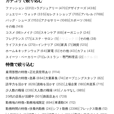
カテゴリで絞り込む
ファッション (2312)
>
ラグジュアリー (470)
|
デザイナーズ (438)
|
ジュエリー・ウォッチ (335)
|
セレクトショップ (705)
|
アパレル (1769)
|
バッグ・シューズ (1153)
|
アクセサリー (1065)
|
スポーツ (166)
|
その他 (149)
コスメ (98)
>
メイク (35)
|
スキンケア (68)
|
オーガニック (24)
|
フレグランス (77)
|
エステ・サロン (1)
|
クリニック (0)
|
その他 (38)
ライフスタイル (270)
>
インテリア (26)
|
家具 (7)
|
雑貨 (125)
|
ホーム＆キッチンウェア (64)
|
家電 (5)
|
その他 (43)
|
カフェ (43)
|
スイーツ・ベーカリー (71)
|
レストラン・専門料理店 (2)
|
ホテル (0)
特徴で絞り込む
雇用形態の特徴
>
正社員登用あり (1114)
仕事内容の特徴
>
急募 (884)
|
大量募集 (74)
|
オープニングスタッフ (82)
|
語学力を活かす (629)
|
資格を活かす (252)
|
上場企業 (180)
|
外資系 (711)
|
少人数の職場 (238)
|
大人数の職場 (45)
|
ノルマなし (985)
|
20代の店長が活躍中 (501)
|
路面店あり (728)
勤務地の特徴
>
勤務地域限定 (694)
|
車通勤OK (112)
勤務時間の特徴
>
扶養内勤務 (24)
|
シフト勤務 (2396)
|
フレックス勤務 (12)