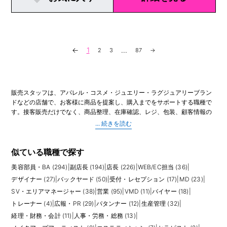
←
1
...
2
3
87
→
販売スタッフは、アパレル・コスメ・ジュエリー・ラグジュアリーブラン
ドなどの店舗で、お客様に商品を提案し、購入までをサポートする職種で
す。接客販売だけでなく、商品整理、在庫確認、レジ、包装、顧客情報の
管理、ディスプレイ変更、SNSやイベント告知のサポートまで、店舗運営
に関わる幅広い業務を担当します。
アパレル販売では、素材やサイズ感、着用シーン、手持ちの服との合わせ
方を踏まえたスタイリング提案が重要です。ブランドの世界観を理解した
似ている職種で探す
うえで、お客様の好みや悩みに合わせて商品を案内する力が求められま
美容部員・BA (294)
|
副店長 (194)
|
店長 (226)
|
WEB/EC担当 (36)
|
す。単に商品を売るだけでなく、「またこの人に相談したい」と思っても
らえる関係づくりが成果につながります。
デザイナー (27)
|
バックヤード (50)
|
受付・レセプション (17)
|
MD (23)
|
SV・エリアマネージャー (38)
|
営業 (95)
|
VMD (11)
|
バイヤー (18)
|
未経験から挑戦できる求人もありますが、接客経験、百貨店・商業施設で
トレーナー (4)
|
広報・PR (29)
|
パタンナー (12)
|
生産管理 (32)
|
の勤務経験、語学力、ラグジュアリー商材への理解があると選択肢は広が
経理・財務・会計 (11)
|
人事・労務・総務 (13)
|
ります。正社員、契約社員、アルバイト、派遣など雇用形態も幅広いた