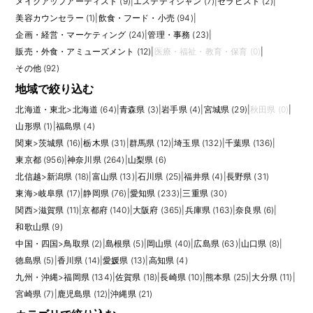
め、給与、インセンティブ、シフト、休日、制服・社員割引制度、個人ノ
メイクアップアーティスト (9)
|
エステティシャン (7)
|
セラピスト (2)
|
ルマの有無を確認して比較するとよいでしょう。
美容カウンセラー (1)
|
飲食・フード・小売 (94)
|
応募前には、扱う商材の価格帯、来店客層、勤務する館や店舗の忙しさ、
企画・経営・マーケティング (24)
|
管理・事務 (23)
|
個人売上とチーム売上のどちらを重視するかも確認しておくと安心です。
販売・外食・アミューズメント (12)
|
医療・福祉・教育・保育 (0)
|
同じ販売職でも、セレクトショップ、百貨店ラグジュアリー、アウトレッ
ト、コスメカウンター、ジュエリー店では接客スタイルが大きく変わりま
その他 (92)
す。自分が得意な接客の距離感とブランドの接客方針が合うかを見極める
地域で絞り込む
ことが、長く働くうえで大切です。
北海道・東北
>
北海道 (64)
|
青森県 (3)
|
岩手県 (4)
|
宮城県 (29)
|
秋田県 (0)
|
販売スタッフの経験は、店長、副店長、エリアマネージャー、VMD、トレ
山形県 (1)
|
福島県 (4)
ーナー、PR、MD、バイヤーなどへのキャリアにもつながります。ブラン
関東
>
茨城県 (16)
|
栃木県 (31)
|
群馬県 (12)
|
埼玉県 (132)
|
千葉県 (136)
|
ドの最前線でお客様の反応を直接知る仕事だからこそ、ファッション・コ
スメ業界で長くキャリアを作りたい方にとって重要な入口になります。
東京都 (956)
|
神奈川県 (264)
|
山梨県 (6)
北信越
>
新潟県 (18)
|
富山県 (13)
|
石川県 (25)
|
福井県 (4)
|
長野県 (31)
東海
>
岐阜県 (17)
|
静岡県 (76)
|
愛知県 (233)
|
三重県 (30)
関西
>
滋賀県 (11)
|
京都府 (140)
|
大阪府 (365)
|
兵庫県 (163)
|
奈良県 (6)
|
和歌山県 (9)
中国・四国
>
鳥取県 (2)
|
島根県 (5)
|
岡山県 (40)
|
広島県 (63)
|
山口県 (8)
|
徳島県 (5)
|
香川県 (14)
|
愛媛県 (13)
|
高知県 (4)
九州・沖縄
>
福岡県 (134)
|
佐賀県 (18)
|
長崎県 (10)
|
熊本県 (25)
|
大分県 (11)
|
宮崎県 (7)
|
鹿児島県 (12)
|
沖縄県 (21)