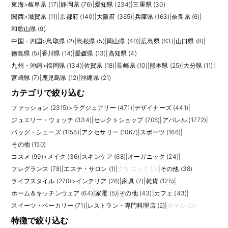
東海
>
岐阜県 (17)
|
静岡県 (76)
|
愛知県 (234)
|
三重県 (30)
関西
>
滋賀県 (11)
|
京都府 (140)
|
大阪府 (365)
|
兵庫県 (163)
|
奈良県 (6)
|
和歌山県 (9)
中国・四国
>
鳥取県 (2)
|
島根県 (5)
|
岡山県 (40)
|
広島県 (63)
|
山口県 (8)
|
徳島県 (5)
|
香川県 (14)
|
愛媛県 (13)
|
高知県 (4)
九州・沖縄
>
福岡県 (134)
|
佐賀県 (18)
|
長崎県 (10)
|
熊本県 (25)
|
大分県 (11)
|
宮崎県 (7)
|
鹿児島県 (12)
|
沖縄県 (21)
カテゴリで絞り込む
ファッション (2315)
>
ラグジュアリー (471)
|
デザイナーズ (441)
|
ジュエリー・ウォッチ (334)
|
セレクトショップ (708)
|
アパレル (1772)
|
バッグ・シューズ (1156)
|
アクセサリー (1067)
|
スポーツ (166)
|
その他 (150)
コスメ (99)
>
メイク (36)
|
スキンケア (68)
|
オーガニック (24)
|
フレグランス (78)
|
エステ・サロン (1)
|
クリニック (0)
|
その他 (38)
ライフスタイル (270)
>
インテリア (26)
|
家具 (7)
|
雑貨 (125)
|
ホーム＆キッチンウェア (64)
|
家電 (5)
|
その他 (43)
|
カフェ (43)
|
スイーツ・ベーカリー (71)
|
レストラン・専門料理店 (2)
|
ホテル (0)
特徴で絞り込む