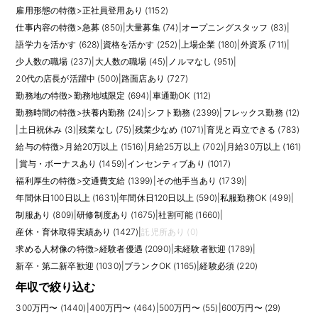
雇用形態の特徴
>
正社員登用あり (1152)
仕事内容の特徴
>
急募 (850)
|
大量募集 (74)
|
オープニングスタッフ (83)
|
語学力を活かす (628)
|
資格を活かす (252)
|
上場企業 (180)
|
外資系 (711)
|
少人数の職場 (237)
|
大人数の職場 (45)
|
ノルマなし (951)
|
20代の店長が活躍中 (500)
|
路面店あり (727)
勤務地の特徴
>
勤務地域限定 (694)
|
車通勤OK (112)
勤務時間の特徴
>
扶養内勤務 (24)
|
シフト勤務 (2399)
|
フレックス勤務 (12)
|
土日祝休み (3)
|
残業なし (75)
|
残業少なめ (1071)
|
育児と両立できる (783)
給与の特徴
>
月給20万以上 (1516)
|
月給25万以上 (702)
|
月給30万以上 (161)
|
賞与・ボーナスあり (1459)
|
インセンティブあり (1017)
福利厚生の特徴
>
交通費支給 (1399)
|
その他手当あり (1739)
|
年間休日100日以上 (1631)
|
年間休日120日以上 (590)
|
私服勤務OK (499)
|
制服あり (809)
|
研修制度あり (1675)
|
社割可能 (1660)
|
産休・育休取得実績あり (1427)
|
託児所あり (0)
求める人材像の特徴
>
経験者優遇 (2090)
|
未経験者歓迎 (1789)
|
新卒・第二新卒歓迎 (1030)
|
ブランクOK (1165)
|
経験必須 (220)
年収で絞り込む
300万円〜 (1440)
|
400万円〜 (464)
|
500万円〜 (55)
|
600万円〜 (29)