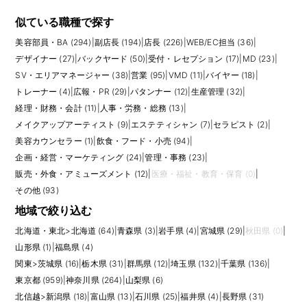
アパレル販売では、素材やサイズ感、着用シーン、手持ちの服との合わせ
方を踏まえたスタイリング提案が重要です。ブランドの世界観を理解した
似ている職種で探す
うえで、お客様の好みや悩みに合わせて商品を案内する力が求められま
美容部員・BA (294)
|
副店長 (194)
|
店長 (226)
|
WEB/EC担当 (36)
|
す。単に商品を売るだけでなく、「またこの人に相談したい」と思っても
らえる関係づくりが成果につながります。
デザイナー (27)
|
バックヤード (50)
|
受付・レセプション (17)
|
MD (23)
|
SV・エリアマネージャー (38)
|
営業 (95)
|
VMD (11)
|
バイヤー (18)
|
未経験から挑戦できる求人もありますが、接客経験、百貨店・商業施設で
トレーナー (4)
|
広報・PR (29)
|
パタンナー (12)
|
生産管理 (32)
|
の勤務経験、語学力、ラグジュアリー商材への理解があると選択肢は広が
経理・財務・会計 (11)
|
人事・労務・総務 (13)
|
ります。正社員、契約社員、アルバイト、派遣など雇用形態も幅広いた
め、給与、インセンティブ、シフト、休日、制服・社員割引制度、個人ノ
メイクアップアーティスト (9)
|
エステティシャン (7)
|
セラピスト (2)
|
ルマの有無を確認して比較するとよいでしょう。
美容カウンセラー (1)
|
飲食・フード・小売 (94)
|
応募前には、扱う商材の価格帯、来店客層、勤務する館や店舗の忙しさ、
企画・経営・マーケティング (24)
|
管理・事務 (23)
|
個人売上とチーム売上のどちらを重視するかも確認しておくと安心です。
販売・外食・アミューズメント (12)
|
医療・福祉・教育・保育 (0)
|
同じ販売職でも、セレクトショップ、百貨店ラグジュアリー、アウトレッ
ト、コスメカウンター、ジュエリー店では接客スタイルが大きく変わりま
その他 (93)
す。自分が得意な接客の距離感とブランドの接客方針が合うかを見極める
地域で絞り込む
ことが、長く働くうえで大切です。
北海道・東北
>
北海道 (64)
|
青森県 (3)
|
岩手県 (4)
|
宮城県 (29)
|
秋田県 (0)
|
販売スタッフの経験は、店長、副店長、エリアマネージャー、VMD、トレ
山形県 (1)
|
福島県 (4)
ーナー、PR、MD、バイヤーなどへのキャリアにもつながります。ブラン
関東
>
茨城県 (16)
|
栃木県 (31)
|
群馬県 (12)
|
埼玉県 (132)
|
千葉県 (136)
|
ドの最前線でお客様の反応を直接知る仕事だからこそ、ファッション・コ
スメ業界で長くキャリアを作りたい方にとって重要な入口になります。
東京都 (959)
|
神奈川県 (264)
|
山梨県 (6)
北信越
>
新潟県 (18)
|
富山県 (13)
|
石川県 (25)
|
福井県 (4)
|
長野県 (31)