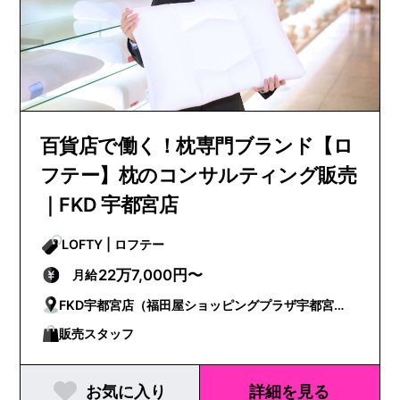
百貨店で働く！枕専門ブランド【ロ
フテー】枕のコンサルティング販売
｜FKD 宇都宮店
LOFTY | ロフテー
22万7,000円〜
月給
FKD宇都宮店（福田屋ショッピングプラザ宇都宮
店）
販売スタッフ
お気に入り
詳細を見る