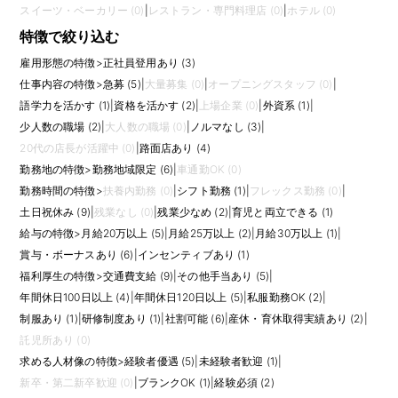
スイーツ・ベーカリー (0)
|
レストラン・専門料理店 (0)
|
ホテル (0)
特徴で絞り込む
雇用形態の特徴
>
正社員登用あり (3)
仕事内容の特徴
>
急募 (5)
|
大量募集 (0)
|
オープニングスタッフ (0)
|
語学力を活かす (1)
|
資格を活かす (2)
|
上場企業 (0)
|
外資系 (1)
|
少人数の職場 (2)
|
大人数の職場 (0)
|
ノルマなし (3)
|
20代の店長が活躍中 (0)
|
路面店あり (4)
勤務地の特徴
>
勤務地域限定 (6)
|
車通勤OK (0)
勤務時間の特徴
>
扶養内勤務 (0)
|
シフト勤務 (1)
|
フレックス勤務 (0)
|
土日祝休み (9)
|
残業なし (0)
|
残業少なめ (2)
|
育児と両立できる (1)
給与の特徴
>
月給20万以上 (5)
|
月給25万以上 (2)
|
月給30万以上 (1)
|
賞与・ボーナスあり (6)
|
インセンティブあり (1)
福利厚生の特徴
>
交通費支給 (9)
|
その他手当あり (5)
|
年間休日100日以上 (4)
|
年間休日120日以上 (5)
|
私服勤務OK (2)
|
制服あり (1)
|
研修制度あり (1)
|
社割可能 (6)
|
産休・育休取得実績あり (2)
|
託児所あり (0)
求める人材像の特徴
>
経験者優遇 (5)
|
未経験者歓迎 (1)
|
新卒・第二新卒歓迎 (0)
|
ブランクOK (1)
|
経験必須 (2)