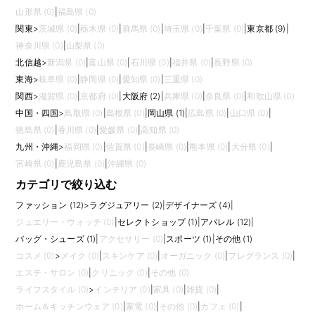
ポイントです。
山形県 (0)
|
福島県 (0)
パタンナー求人を比較する際は、担当アイテム、CAD環境、企画チームと
関東
>
茨城県 (0)
|
栃木県 (0)
|
群馬県 (0)
|
埼玉県 (0)
|
千葉県 (0)
|
東京都 (9)
|
の距離、生産管理との連携範囲、在宅可否、サンプル修正の頻度を見てお
くとよいでしょう。細部へのこだわりが製品の着心地や見た目に直結しま
神奈川県 (0)
|
山梨県 (0)
す。服の完成度を左右する専門性の高い仕事で、ものづくりを深く追求し
北信越
>
新潟県 (0)
|
富山県 (0)
|
石川県 (0)
|
福井県 (0)
|
長野県 (0)
たい方に向いています。
東海
>
岐阜県 (0)
|
静岡県 (0)
|
愛知県 (0)
|
三重県 (0)
関西
>
滋賀県 (0)
|
京都府 (0)
|
大阪府 (2)
|
兵庫県 (0)
|
奈良県 (0)
|
和歌山県 (0)
中国・四国
>
鳥取県 (0)
|
島根県 (0)
|
岡山県 (1)
|
広島県 (0)
|
山口県 (0)
|
徳島県 (0)
|
香川県 (0)
|
愛媛県 (0)
|
高知県 (0)
九州・沖縄
>
福岡県 (0)
|
佐賀県 (0)
|
長崎県 (0)
|
熊本県 (0)
|
大分県 (0)
|
宮崎県 (0)
|
鹿児島県 (0)
|
沖縄県 (0)
カテゴリで絞り込む
ファッション (12)
>
ラグジュアリー (2)
|
デザイナーズ (4)
|
ジュエリー・ウォッチ (0)
|
セレクトショップ (1)
|
アパレル (12)
|
バッグ・シューズ (1)
|
アクセサリー (0)
|
スポーツ (1)
|
その他 (1)
コスメ (0)
>
メイク (0)
|
スキンケア (0)
|
オーガニック (0)
|
フレグランス (0)
|
エステ・サロン (0)
|
クリニック (0)
|
その他 (0)
ライフスタイル (0)
>
インテリア (0)
|
家具 (0)
|
雑貨 (0)
|
ホーム＆キッチンウェア (0)
|
家電 (0)
|
その他 (0)
|
カフェ (0)
|