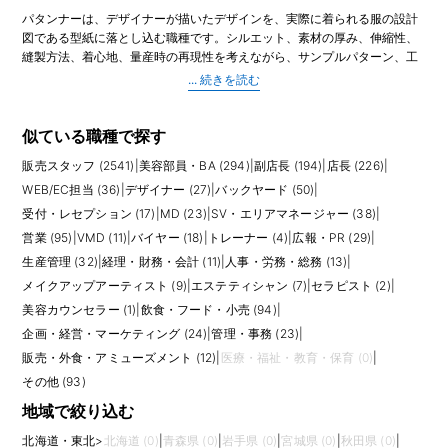
パタンナーは、デザイナーが描いたデザインを、実際に着られる服の設計
図である型紙に落とし込む職種です。シルエット、素材の厚み、伸縮性、
縫製方法、着心地、量産時の再現性を考えながら、サンプルパターン、工
業用パターン、サイズ展開、仕様書作成などを担当します。アパレルのも
のづくりにおいて、デザインと生産をつなぐ専門職です。
業務では、平面製図や立体裁断、CADを使ったパターン作成、トワルチェ
ック、サンプル修正、縫製工場とのやりとりなどが発生します。デザイナ
似ている職種で探す
ーの意図を汲み取りながら、実際の生地で美しく着られる形に調整するた
販売スタッフ (2541)
|
美容部員・BA (294)
|
副店長 (194)
|
店長 (226)
|
め、感性と技術の両方が必要です。量産を前提に、コスト、縫いやすさ、
サイズバランスを考える視点も欠かせません。
WEB/EC担当 (36)
|
デザイナー (27)
|
バックヤード (50)
|
受付・レセプション (17)
|
MD (23)
|
SV・エリアマネージャー (38)
|
求人では、CAD操作経験、布帛・ニット・カットソーなど担当アイテムの
営業 (95)
|
VMD (11)
|
バイヤー (18)
|
トレーナー (4)
|
広報・PR (29)
|
経験、レディース・メンズ・キッズなどの領域、サンプルから量産までの
生産管理 (32)
|
経理・財務・会計 (11)
|
人事・労務・総務 (13)
|
経験が重視されます。未経験や新卒の場合は、服飾専門学校での学習、縫
製知識、ポートフォリオ、アシスタント経験が評価材料になります。経験
メイクアップアーティスト (9)
|
エステティシャン (7)
|
セラピスト (2)
|
者は、ブランドの価格帯や生産背景、国内工場・海外工場との連携経験も
美容カウンセラー (1)
|
飲食・フード・小売 (94)
|
確認されやすいです。
企画・経営・マーケティング (24)
|
管理・事務 (23)
|
販売・外食・アミューズメント (12)
|
医療・福祉・教育・保育 (0)
|
応募前には、担当する工程と裁量を確認しましょう。ファーストパターン
から量産まで担当する求人もあれば、修正やグレーディング、仕様書作成
その他 (93)
が中心の求人もあります。ブランドの価格帯、サンプル作成の回数、デザ
地域で絞り込む
イナーとの距離、工場との直接連絡の有無によって、求められるスピード
や精度は変わります。使用CADや在宅勤務可否も、働きやすさに直結する
北海道・東北
>
北海道 (0)
|
青森県 (0)
|
岩手県 (0)
|
宮城県 (0)
|
秋田県 (0)
|