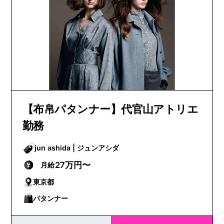
【布帛パタンナー】代官山アトリエ
勤務
jun ashida | ジュンアシダ
27万円〜
月給
東京都
パタンナー