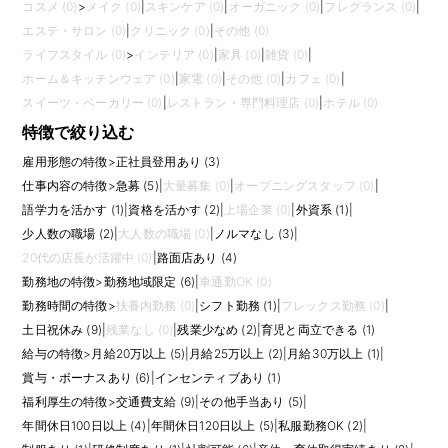
コスメ (0)
>
メイク (0)
|
スキンケア (0)
|
オーガニック (0)
|
フレグランス (0)
|
エステ・サロン (0)
|
クリニック (0)
|
その他 (0)
ライフスタイル (0)
>
インテリア (0)
|
家具 (0)
|
雑貨 (0)
|
ホーム＆キッチンウェア (0)
|
家電 (0)
|
その他 (0)
|
カフェ (0)
|
スイーツ・ベーカリー (0)
|
レストラン・専門料理店 (0)
|
ホテル (0)
特徴で絞り込む
雇用形態の特徴
>
正社員登用あり (3)
仕事内容の特徴
>
急募 (5)
|
大量募集 (0)
|
オープニングスタッフ (0)
|
語学力を活かす (1)
|
資格を活かす (2)
|
上場企業 (0)
|
外資系 (1)
|
少人数の職場 (2)
|
大人数の職場 (0)
|
ノルマなし (3)
|
20代の店長が活躍中 (0)
|
路面店あり (4)
勤務地の特徴
>
勤務地域限定 (6)
|
車通勤OK (0)
勤務時間の特徴
>
扶養内勤務 (0)
|
シフト勤務 (1)
|
フレックス勤務 (0)
|
土日祝休み (9)
|
残業なし (0)
|
残業少なめ (2)
|
育児と両立できる (1)
給与の特徴
>
月給20万以上 (5)
|
月給25万以上 (2)
|
月給30万以上 (1)
|
賞与・ボーナスあり (6)
|
インセンティブあり (1)
福利厚生の特徴
>
交通費支給 (9)
|
その他手当あり (5)
|
年間休日100日以上 (4)
|
年間休日120日以上 (5)
|
私服勤務OK (2)
|