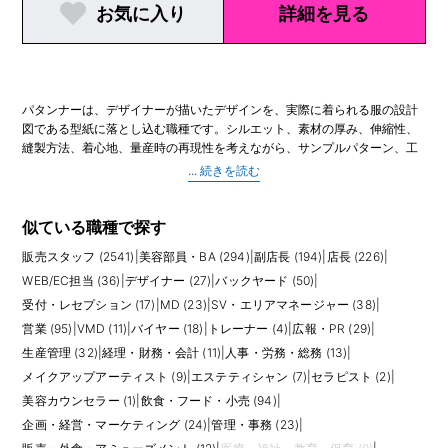
お気に入り
詳細を見る
パタンナーは、デザイナーが描いたデザインを、実際に着られる服の設計
図である型紙に落とし込む職種です。シルエット、素材の厚み、伸縮性、
縫製方法、着心地、量産時の再現性を考えながら、サンプルパターン、工
業用パターン、サイズ展開、仕様書作成などを担当します。アパレルのも
のづくりにおいて、デザインと生産をつなぐ専門職です。
業務では、平面製図や立体裁断、CADを使ったパターン作成、トワルチェ
ック、サンプル修正、縫製工場とのやりとりなどが発生します。デザイナ
似ている職種で探す
ーの意図を汲み取りながら、実際の生地で美しく着られる形に調整するた
販売スタッフ (2541)
|
美容部員・BA (294)
|
副店長 (194)
|
店長 (226)
|
め、感性と技術の両方が必要です。量産を前提に、コスト、縫いやすさ、
サイズバランスを考える視点も欠かせません。
WEB/EC担当 (36)
|
デザイナー (27)
|
バックヤード (50)
|
受付・レセプション (17)
|
MD (23)
|
SV・エリアマネージャー (38)
|
求人では、CAD操作経験、布帛・ニット・カットソーなど担当アイテムの
営業 (95)
|
VMD (11)
|
バイヤー (18)
|
トレーナー (4)
|
広報・PR (29)
|
経験、レディース・メンズ・キッズなどの領域、サンプルから量産までの
生産管理 (32)
|
経理・財務・会計 (11)
|
人事・労務・総務 (13)
|
経験が重視されます。未経験や新卒の場合は、服飾専門学校での学習、縫
製知識、ポートフォリオ、アシスタント経験が評価材料になります。経験
メイクアップアーティスト (9)
|
エステティシャン (7)
|
セラピスト (2)
|
者は、ブランドの価格帯や生産背景、国内工場・海外工場との連携経験も
美容カウンセラー (1)
|
飲食・フード・小売 (94)
|
確認されやすいです。
企画・経営・マーケティング (24)
|
管理・事務 (23)
|