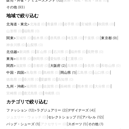
販売・外食・アミューズメント (12)
|
医療・福祉・教育・保育 (0)
|
応募前には、担当する工程と裁量を確認しましょう。ファーストパターン
から量産まで担当する求人もあれば、修正やグレーディング、仕様書作成
その他 (93)
が中心の求人もあります。ブランドの価格帯、サンプル作成の回数、デザ
地域で絞り込む
イナーとの距離、工場との直接連絡の有無によって、求められるスピード
や精度は変わります。使用CADや在宅勤務可否も、働きやすさに直結する
北海道・東北
>
北海道 (0)
|
青森県 (0)
|
岩手県 (0)
|
宮城県 (0)
|
秋田県 (0)
|
ポイントです。
山形県 (0)
|
福島県 (0)
パタンナー求人を比較する際は、担当アイテム、CAD環境、企画チームと
関東
>
茨城県 (0)
|
栃木県 (0)
|
群馬県 (0)
|
埼玉県 (0)
|
千葉県 (0)
|
東京都 (9)
|
の距離、生産管理との連携範囲、在宅可否、サンプル修正の頻度を見てお
くとよいでしょう。細部へのこだわりが製品の着心地や見た目に直結しま
神奈川県 (0)
|
山梨県 (0)
す。服の完成度を左右する専門性の高い仕事で、ものづくりを深く追求し
北信越
>
新潟県 (0)
|
富山県 (0)
|
石川県 (0)
|
福井県 (0)
|
長野県 (0)
たい方に向いています。
東海
>
岐阜県 (0)
|
静岡県 (0)
|
愛知県 (0)
|
三重県 (0)
関西
>
滋賀県 (0)
|
京都府 (0)
|
大阪府 (2)
|
兵庫県 (0)
|
奈良県 (0)
|
和歌山県 (0)
中国・四国
>
鳥取県 (0)
|
島根県 (0)
|
岡山県 (1)
|
広島県 (0)
|
山口県 (0)
|
徳島県 (0)
|
香川県 (0)
|
愛媛県 (0)
|
高知県 (0)
九州・沖縄
>
福岡県 (0)
|
佐賀県 (0)
|
長崎県 (0)
|
熊本県 (0)
|
大分県 (0)
|
宮崎県 (0)
|
鹿児島県 (0)
|
沖縄県 (0)
カテゴリで絞り込む
ファッション (12)
>
ラグジュアリー (2)
|
デザイナーズ (4)
|
ジュエリー・ウォッチ (0)
|
セレクトショップ (1)
|
アパレル (12)
|
バッグ・シューズ (1)
|
アクセサリー (0)
|
スポーツ (1)
|
その他 (1)