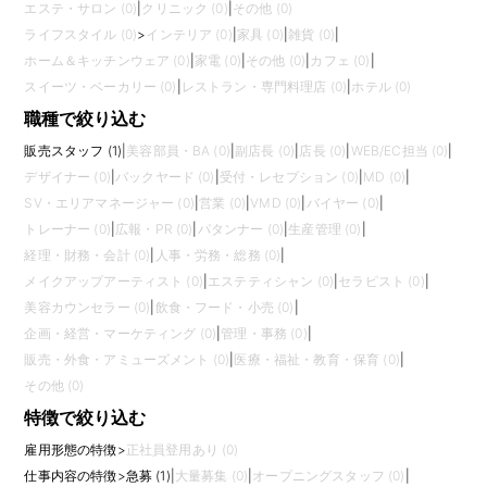
エステ・サロン (0)
|
クリニック (0)
|
その他 (0)
ライフスタイル (0)
>
インテリア (0)
|
家具 (0)
|
雑貨 (0)
|
ホーム＆キッチンウェア (0)
|
家電 (0)
|
その他 (0)
|
カフェ (0)
|
スイーツ・ベーカリー (0)
|
レストラン・専門料理店 (0)
|
ホテル (0)
職種で絞り込む
販売スタッフ (1)
|
美容部員・BA (0)
|
副店長 (0)
|
店長 (0)
|
WEB/EC担当 (0)
|
デザイナー (0)
|
バックヤード (0)
|
受付・レセプション (0)
|
MD (0)
|
SV・エリアマネージャー (0)
|
営業 (0)
|
VMD (0)
|
バイヤー (0)
|
トレーナー (0)
|
広報・PR (0)
|
パタンナー (0)
|
生産管理 (0)
|
経理・財務・会計 (0)
|
人事・労務・総務 (0)
|
メイクアップアーティスト (0)
|
エステティシャン (0)
|
セラピスト (0)
|
美容カウンセラー (0)
|
飲食・フード・小売 (0)
|
企画・経営・マーケティング (0)
|
管理・事務 (0)
|
販売・外食・アミューズメント (0)
|
医療・福祉・教育・保育 (0)
|
その他 (0)
特徴で絞り込む
雇用形態の特徴
>
正社員登用あり (0)
仕事内容の特徴
>
急募 (1)
|
大量募集 (0)
|
オープニングスタッフ (0)
|