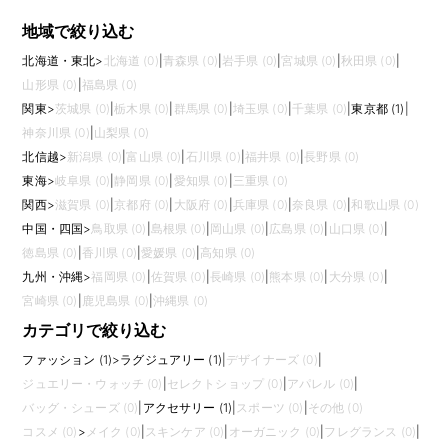
地域で絞り込む
北海道・東北
>
北海道 (0)
|
青森県 (0)
|
岩手県 (0)
|
宮城県 (0)
|
秋田県 (0)
|
山形県 (0)
|
福島県 (0)
関東
>
茨城県 (0)
|
栃木県 (0)
|
群馬県 (0)
|
埼玉県 (0)
|
千葉県 (0)
|
東京都 (1)
|
神奈川県 (0)
|
山梨県 (0)
北信越
>
新潟県 (0)
|
富山県 (0)
|
石川県 (0)
|
福井県 (0)
|
長野県 (0)
東海
>
岐阜県 (0)
|
静岡県 (0)
|
愛知県 (0)
|
三重県 (0)
関西
>
滋賀県 (0)
|
京都府 (0)
|
大阪府 (0)
|
兵庫県 (0)
|
奈良県 (0)
|
和歌山県 (0)
中国・四国
>
鳥取県 (0)
|
島根県 (0)
|
岡山県 (0)
|
広島県 (0)
|
山口県 (0)
|
徳島県 (0)
|
香川県 (0)
|
愛媛県 (0)
|
高知県 (0)
九州・沖縄
>
福岡県 (0)
|
佐賀県 (0)
|
長崎県 (0)
|
熊本県 (0)
|
大分県 (0)
|
宮崎県 (0)
|
鹿児島県 (0)
|
沖縄県 (0)
カテゴリで絞り込む
ファッション (1)
>
ラグジュアリー (1)
|
デザイナーズ (0)
|
ジュエリー・ウォッチ (0)
|
セレクトショップ (0)
|
アパレル (0)
|
バッグ・シューズ (0)
|
アクセサリー (1)
|
スポーツ (0)
|
その他 (0)
コスメ (0)
>
メイク (0)
|
スキンケア (0)
|
オーガニック (0)
|
フレグランス (0)
|