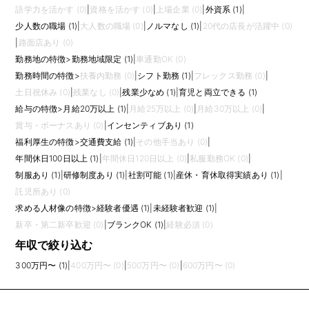
語学力を活かす (0)
|
資格を活かす (0)
|
上場企業 (0)
|
外資系 (1)
|
少人数の職場 (1)
|
大人数の職場 (0)
|
ノルマなし (1)
|
20代の店長が活躍中 (0)
|
路面店あり (0)
勤務地の特徴
>
勤務地域限定 (1)
|
車通勤OK (0)
勤務時間の特徴
>
扶養内勤務 (0)
|
シフト勤務 (1)
|
フレックス勤務 (0)
|
土日祝休み (0)
|
残業なし (0)
|
残業少なめ (1)
|
育児と両立できる (1)
給与の特徴
>
月給20万以上 (1)
|
月給25万以上 (0)
|
月給30万以上 (0)
|
賞与・ボーナスあり (0)
|
インセンティブあり (1)
福利厚生の特徴
>
交通費支給 (1)
|
その他手当あり (0)
|
年間休日100日以上 (1)
|
年間休日120日以上 (0)
|
私服勤務OK (0)
|
制服あり (1)
|
研修制度あり (1)
|
社割可能 (1)
|
産休・育休取得実績あり (1)
|
託児所あり (0)
求める人材像の特徴
>
経験者優遇 (1)
|
未経験者歓迎 (1)
|
新卒・第二新卒歓迎 (0)
|
ブランクOK (1)
|
経験必須 (0)
年収で絞り込む
300万円〜 (1)
|
400万円〜 (0)
|
500万円〜 (0)
|
600万円〜 (0)