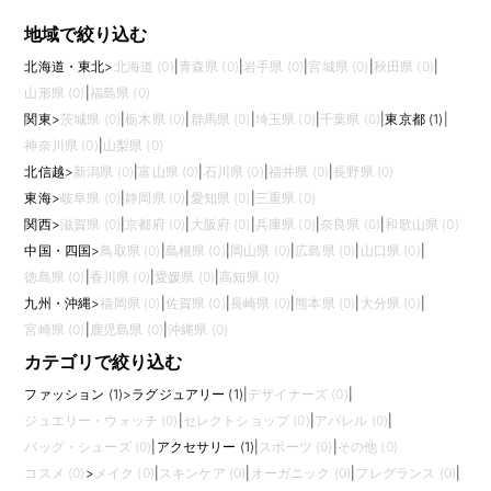
地域で絞り込む
北海道・東北
>
北海道 (0)
|
青森県 (0)
|
岩手県 (0)
|
宮城県 (0)
|
秋田県 (0)
|
山形県 (0)
|
福島県 (0)
関東
>
茨城県 (0)
|
栃木県 (0)
|
群馬県 (0)
|
埼玉県 (0)
|
千葉県 (0)
|
東京都 (1)
|
神奈川県 (0)
|
山梨県 (0)
北信越
>
新潟県 (0)
|
富山県 (0)
|
石川県 (0)
|
福井県 (0)
|
長野県 (0)
東海
>
岐阜県 (0)
|
静岡県 (0)
|
愛知県 (0)
|
三重県 (0)
関西
>
滋賀県 (0)
|
京都府 (0)
|
大阪府 (0)
|
兵庫県 (0)
|
奈良県 (0)
|
和歌山県 (0)
中国・四国
>
鳥取県 (0)
|
島根県 (0)
|
岡山県 (0)
|
広島県 (0)
|
山口県 (0)
|
徳島県 (0)
|
香川県 (0)
|
愛媛県 (0)
|
高知県 (0)
九州・沖縄
>
福岡県 (0)
|
佐賀県 (0)
|
長崎県 (0)
|
熊本県 (0)
|
大分県 (0)
|
宮崎県 (0)
|
鹿児島県 (0)
|
沖縄県 (0)
カテゴリで絞り込む
ファッション (1)
>
ラグジュアリー (1)
|
デザイナーズ (0)
|
ジュエリー・ウォッチ (0)
|
セレクトショップ (0)
|
アパレル (0)
|
バッグ・シューズ (0)
|
アクセサリー (1)
|
スポーツ (0)
|
その他 (0)
コスメ (0)
>
メイク (0)
|
スキンケア (0)
|
オーガニック (0)
|
フレグランス (0)
|