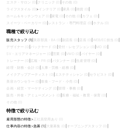
エステ・サロン (0)
|
クリニック (0)
|
その他 (0)
ライフスタイル (0)
>
インテリア (0)
|
家具 (0)
|
雑貨 (0)
|
ホーム＆キッチンウェア (0)
|
家電 (0)
|
その他 (0)
|
カフェ (0)
|
スイーツ・ベーカリー (0)
|
レストラン・専門料理店 (0)
|
ホテル (0)
職種で絞り込む
販売スタッフ (1)
|
美容部員・BA (0)
|
副店長 (0)
|
店長 (0)
|
WEB/EC担当 (0)
|
デザイナー (0)
|
バックヤード (0)
|
受付・レセプション (0)
|
MD (0)
|
SV・エリアマネージャー (0)
|
営業 (0)
|
VMD (0)
|
バイヤー (0)
|
トレーナー (0)
|
広報・PR (0)
|
パタンナー (0)
|
生産管理 (0)
|
経理・財務・会計 (0)
|
人事・労務・総務 (0)
|
メイクアップアーティスト (0)
|
エステティシャン (0)
|
セラピスト (0)
|
美容カウンセラー (0)
|
飲食・フード・小売 (0)
|
企画・経営・マーケティング (0)
|
管理・事務 (0)
|
販売・外食・アミューズメント (0)
|
医療・福祉・教育・保育 (0)
|
その他 (0)
特徴で絞り込む
雇用形態の特徴
>
正社員登用あり (0)
仕事内容の特徴
>
急募 (1)
|
大量募集 (0)
|
オープニングスタッフ (0)
|