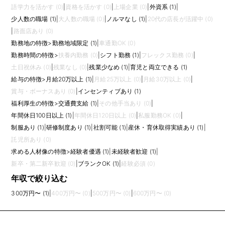
語学力を活かす (0)
|
資格を活かす (0)
|
上場企業 (0)
|
外資系 (1)
|
少人数の職場 (1)
|
大人数の職場 (0)
|
ノルマなし (1)
|
20代の店長が活躍中 (0)
|
路面店あり (0)
勤務地の特徴
>
勤務地域限定 (1)
|
車通勤OK (0)
勤務時間の特徴
>
扶養内勤務 (0)
|
シフト勤務 (1)
|
フレックス勤務 (0)
|
土日祝休み (0)
|
残業なし (0)
|
残業少なめ (1)
|
育児と両立できる (1)
給与の特徴
>
月給20万以上 (1)
|
月給25万以上 (0)
|
月給30万以上 (0)
|
賞与・ボーナスあり (0)
|
インセンティブあり (1)
福利厚生の特徴
>
交通費支給 (1)
|
その他手当あり (0)
|
年間休日100日以上 (1)
|
年間休日120日以上 (0)
|
私服勤務OK (0)
|
制服あり (1)
|
研修制度あり (1)
|
社割可能 (1)
|
産休・育休取得実績あり (1)
|
託児所あり (0)
求める人材像の特徴
>
経験者優遇 (1)
|
未経験者歓迎 (1)
|
新卒・第二新卒歓迎 (0)
|
ブランクOK (1)
|
経験必須 (0)
年収で絞り込む
300万円〜 (1)
|
400万円〜 (0)
|
500万円〜 (0)
|
600万円〜 (0)