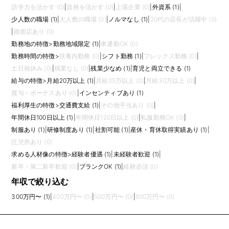
語学力を活かす (0)
|
資格を活かす (0)
|
上場企業 (0)
|
外資系 (1)
|
少人数の職場 (1)
|
大人数の職場 (0)
|
ノルマなし (1)
|
20代の店長が活躍中 (0)
|
路面店あり (0)
勤務地の特徴
>
勤務地域限定 (1)
|
車通勤OK (0)
勤務時間の特徴
>
扶養内勤務 (0)
|
シフト勤務 (1)
|
フレックス勤務 (0)
|
土日祝休み (0)
|
残業なし (0)
|
残業少なめ (1)
|
育児と両立できる (1)
給与の特徴
>
月給20万以上 (1)
|
月給25万以上 (0)
|
月給30万以上 (0)
|
賞与・ボーナスあり (0)
|
インセンティブあり (1)
福利厚生の特徴
>
交通費支給 (1)
|
その他手当あり (0)
|
年間休日100日以上 (1)
|
年間休日120日以上 (0)
|
私服勤務OK (0)
|
制服あり (1)
|
研修制度あり (1)
|
社割可能 (1)
|
産休・育休取得実績あり (1)
|
託児所あり (0)
求める人材像の特徴
>
経験者優遇 (1)
|
未経験者歓迎 (1)
|
新卒・第二新卒歓迎 (0)
|
ブランクOK (1)
|
経験必須 (0)
年収で絞り込む
300万円〜 (1)
|
400万円〜 (0)
|
500万円〜 (0)
|
600万円〜 (0)