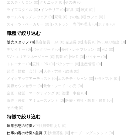
エステ・サロン (0)
|
クリニック (0)
|
その他 (0)
ライフスタイル (0)
>
インテリア (0)
|
家具 (0)
|
雑貨 (0)
|
ホーム＆キッチンウェア (0)
|
家電 (0)
|
その他 (0)
|
カフェ (0)
|
スイーツ・ベーカリー (0)
|
レストラン・専門料理店 (0)
|
ホテル (0)
職種で絞り込む
販売スタッフ (1)
|
美容部員・BA (0)
|
副店長 (0)
|
店長 (0)
|
WEB/EC担当 (0)
|
デザイナー (0)
|
バックヤード (0)
|
受付・レセプション (0)
|
MD (0)
|
SV・エリアマネージャー (0)
|
営業 (0)
|
VMD (0)
|
バイヤー (0)
|
トレーナー (0)
|
広報・PR (0)
|
パタンナー (0)
|
生産管理 (0)
|
経理・財務・会計 (0)
|
人事・労務・総務 (0)
|
メイクアップアーティスト (0)
|
エステティシャン (0)
|
セラピスト (0)
|
美容カウンセラー (0)
|
飲食・フード・小売 (0)
|
企画・経営・マーケティング (0)
|
管理・事務 (0)
|
販売・外食・アミューズメント (0)
|
医療・福祉・教育・保育 (0)
|
その他 (0)
特徴で絞り込む
雇用形態の特徴
>
正社員登用あり (0)
仕事内容の特徴
>
急募 (1)
|
大量募集 (0)
|
オープニングスタッフ (0)
|