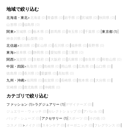
地域で絞り込む
北海道・東北
>
北海道 (0)
|
青森県 (0)
|
岩手県 (0)
|
宮城県 (0)
|
秋田県 (0)
|
山形県 (0)
|
福島県 (0)
関東
>
茨城県 (0)
|
栃木県 (0)
|
群馬県 (0)
|
埼玉県 (0)
|
千葉県 (0)
|
東京都 (1)
|
神奈川県 (0)
|
山梨県 (0)
北信越
>
新潟県 (0)
|
富山県 (0)
|
石川県 (0)
|
福井県 (0)
|
長野県 (0)
東海
>
岐阜県 (0)
|
静岡県 (0)
|
愛知県 (0)
|
三重県 (0)
関西
>
滋賀県 (0)
|
京都府 (0)
|
大阪府 (0)
|
兵庫県 (0)
|
奈良県 (0)
|
和歌山県 (0)
中国・四国
>
鳥取県 (0)
|
島根県 (0)
|
岡山県 (0)
|
広島県 (0)
|
山口県 (0)
|
徳島県 (0)
|
香川県 (0)
|
愛媛県 (0)
|
高知県 (0)
九州・沖縄
>
福岡県 (0)
|
佐賀県 (0)
|
長崎県 (0)
|
熊本県 (0)
|
大分県 (0)
|
宮崎県 (0)
|
鹿児島県 (0)
|
沖縄県 (0)
カテゴリで絞り込む
ファッション (1)
>
ラグジュアリー (1)
|
デザイナーズ (0)
|
ジュエリー・ウォッチ (0)
|
セレクトショップ (0)
|
アパレル (0)
|
バッグ・シューズ (0)
|
アクセサリー (1)
|
スポーツ (0)
|
その他 (0)
コスメ (0)
>
メイク (0)
|
スキンケア (0)
|
オーガニック (0)
|
フレグランス (0)
|