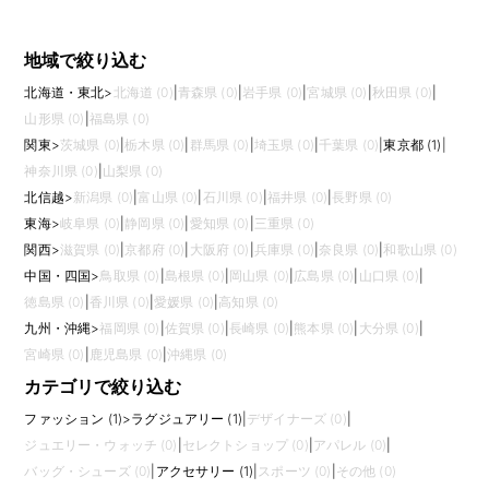
地域で絞り込む
北海道・東北
>
北海道 (0)
|
青森県 (0)
|
岩手県 (0)
|
宮城県 (0)
|
秋田県 (0)
|
山形県 (0)
|
福島県 (0)
関東
>
茨城県 (0)
|
栃木県 (0)
|
群馬県 (0)
|
埼玉県 (0)
|
千葉県 (0)
|
東京都 (1)
|
神奈川県 (0)
|
山梨県 (0)
北信越
>
新潟県 (0)
|
富山県 (0)
|
石川県 (0)
|
福井県 (0)
|
長野県 (0)
東海
>
岐阜県 (0)
|
静岡県 (0)
|
愛知県 (0)
|
三重県 (0)
関西
>
滋賀県 (0)
|
京都府 (0)
|
大阪府 (0)
|
兵庫県 (0)
|
奈良県 (0)
|
和歌山県 (0)
中国・四国
>
鳥取県 (0)
|
島根県 (0)
|
岡山県 (0)
|
広島県 (0)
|
山口県 (0)
|
徳島県 (0)
|
香川県 (0)
|
愛媛県 (0)
|
高知県 (0)
九州・沖縄
>
福岡県 (0)
|
佐賀県 (0)
|
長崎県 (0)
|
熊本県 (0)
|
大分県 (0)
|
宮崎県 (0)
|
鹿児島県 (0)
|
沖縄県 (0)
カテゴリで絞り込む
ファッション (1)
>
ラグジュアリー (1)
|
デザイナーズ (0)
|
ジュエリー・ウォッチ (0)
|
セレクトショップ (0)
|
アパレル (0)
|
バッグ・シューズ (0)
|
アクセサリー (1)
|
スポーツ (0)
|
その他 (0)