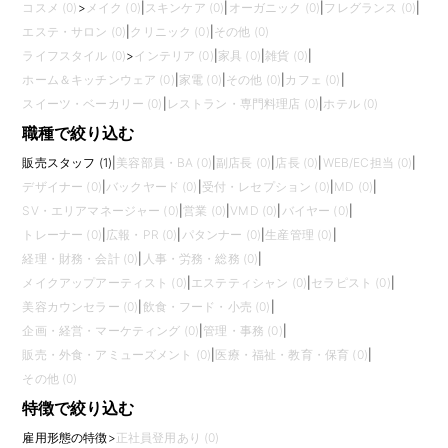
コスメ (0)
>
メイク (0)
|
スキンケア (0)
|
オーガニック (0)
|
フレグランス (0)
|
エステ・サロン (0)
|
クリニック (0)
|
その他 (0)
ライフスタイル (0)
>
インテリア (0)
|
家具 (0)
|
雑貨 (0)
|
ホーム＆キッチンウェア (0)
|
家電 (0)
|
その他 (0)
|
カフェ (0)
|
スイーツ・ベーカリー (0)
|
レストラン・専門料理店 (0)
|
ホテル (0)
職種で絞り込む
販売スタッフ (1)
|
美容部員・BA (0)
|
副店長 (0)
|
店長 (0)
|
WEB/EC担当 (0)
|
デザイナー (0)
|
バックヤード (0)
|
受付・レセプション (0)
|
MD (0)
|
SV・エリアマネージャー (0)
|
営業 (0)
|
VMD (0)
|
バイヤー (0)
|
トレーナー (0)
|
広報・PR (0)
|
パタンナー (0)
|
生産管理 (0)
|
経理・財務・会計 (0)
|
人事・労務・総務 (0)
|
メイクアップアーティスト (0)
|
エステティシャン (0)
|
セラピスト (0)
|
美容カウンセラー (0)
|
飲食・フード・小売 (0)
|
企画・経営・マーケティング (0)
|
管理・事務 (0)
|
販売・外食・アミューズメント (0)
|
医療・福祉・教育・保育 (0)
|
その他 (0)
特徴で絞り込む
雇用形態の特徴
>
正社員登用あり (0)