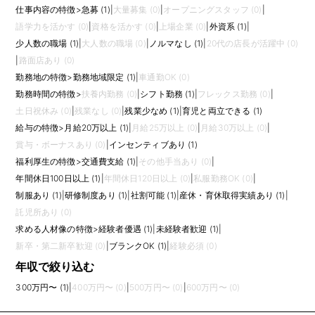
仕事内容の特徴
>
急募 (1)
|
大量募集 (0)
|
オープニングスタッフ (0)
|
語学力を活かす (0)
|
資格を活かす (0)
|
上場企業 (0)
|
外資系 (1)
|
少人数の職場 (1)
|
大人数の職場 (0)
|
ノルマなし (1)
|
20代の店長が活躍中 (0)
|
路面店あり (0)
勤務地の特徴
>
勤務地域限定 (1)
|
車通勤OK (0)
勤務時間の特徴
>
扶養内勤務 (0)
|
シフト勤務 (1)
|
フレックス勤務 (0)
|
土日祝休み (0)
|
残業なし (0)
|
残業少なめ (1)
|
育児と両立できる (1)
給与の特徴
>
月給20万以上 (1)
|
月給25万以上 (0)
|
月給30万以上 (0)
|
賞与・ボーナスあり (0)
|
インセンティブあり (1)
福利厚生の特徴
>
交通費支給 (1)
|
その他手当あり (0)
|
年間休日100日以上 (1)
|
年間休日120日以上 (0)
|
私服勤務OK (0)
|
制服あり (1)
|
研修制度あり (1)
|
社割可能 (1)
|
産休・育休取得実績あり (1)
|
託児所あり (0)
求める人材像の特徴
>
経験者優遇 (1)
|
未経験者歓迎 (1)
|
新卒・第二新卒歓迎 (0)
|
ブランクOK (1)
|
経験必須 (0)
年収で絞り込む
300万円〜 (1)
|
400万円〜 (0)
|
500万円〜 (0)
|
600万円〜 (0)