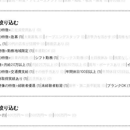
(0)
|
販売・外食・アミューズメント (0)
|
医療・福祉・教育・保育 (0)
|
その他 (0)
絞り込む
の特徴
>
正社員登用あり (0)
の特徴
>
急募 (1)
|
大量募集 (0)
|
オープニングスタッフ (0)
|
語学力を活かす (0)
|
資格を活
(1)
|
20代の店長が活躍中 (0)
|
路面店あり (0)
特徴
>
勤務地域限定 (1)
|
車通勤OK (0)
の特徴
>
扶養内勤務 (0)
|
シフト勤務 (1)
|
フレックス勤務 (0)
|
土日祝休み (0)
|
残業なし (
徴
>
月給20万以上 (1)
|
月給25万以上 (0)
|
月給30万以上 (0)
|
賞与・ボーナスあり (0)
|
イ
の特徴
>
交通費支給 (1)
|
その他手当あり (0)
|
年間休日100日以上 (1)
|
年間休日120日以上
取得実績あり (1)
|
託児所あり (0)
材像の特徴
>
経験者優遇 (1)
|
未経験者歓迎 (1)
|
新卒・第二新卒歓迎 (0)
|
ブランクOK (1
絞り込む
(1)
|
400万円〜 (0)
|
500万円〜 (0)
|
600万円〜 (0)