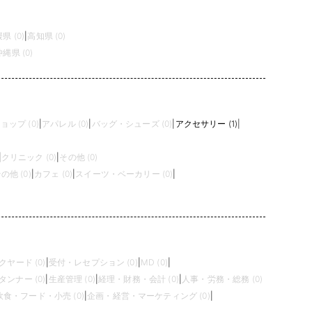
県 (0)
|
高知県 (0)
沖縄県 (0)
ップ (0)
|
アパレル (0)
|
バッグ・シューズ (0)
|
アクセサリー (1)
|
|
クリニック (0)
|
その他 (0)
の他 (0)
|
カフェ (0)
|
スイーツ・ベーカリー (0)
|
クヤード (0)
|
受付・レセプション (0)
|
MD (0)
|
タンナー (0)
|
生産管理 (0)
|
経理・財務・会計 (0)
|
人事・労務・総務 (0)
飲食・フード・小売 (0)
|
企画・経営・マーケティング (0)
|