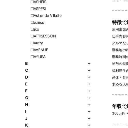
管理・事務 
ASHEIS
ASPESI
Astier de Villatte
特徴で
atmos
ato
雇用形態
ATTISESSION
仕事内容
Autry
ノルマなし 
AVENUE
勤務地の
AYURA
勤務時間
B
給与の特
C
福利厚生
D
産休・育休
E
求める人
F
G
H
年収で
I
300万円〜 
J
K