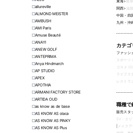
東海
>
岐阜
allureville
関西
>
滋賀
ALMOND MEISTER
中国・四
AMBUSH
九州・沖
AMI Paris
Amuse Beauté
ANAYI
カテゴ
ANEW GOLF
ファッション
ANTEPRIMA
スポーツ (
Anya Hindmarch
コスメ (0)
AP STUDIO
ライフスタ
APEX
レストラン
APOTHIA
ARMANI FACTORY STORE
ARTIDA OUD
職種で
as know as de base
販売スタッフ
AS KNOW AS olaca
SV・エリ
AS KNOW AS PINKY
|
メイクアッ
AS KNOW AS Plus