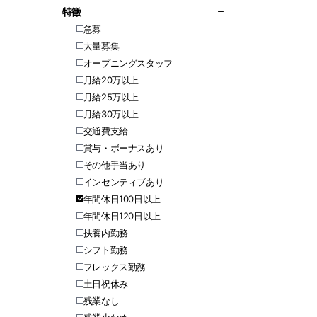
特徵
急募
大量募集
オープニングスタッフ
月給20万以上
月給25万以上
月給30万以上
交通費支給
賞与・ボーナスあり
その他手当あり
インセンティブあり
年間休日100日以上
年間休日120日以上
扶養内勤務
シフト勤務
フレックス勤務
土日祝休み
残業なし