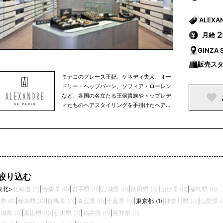
月給
GINZA 
販売ス
モナコのグレース王妃、ケネディ夫人、オー
ドリー・ヘップバーン、ソフィア・ローレン
など、各国の名立たる王侯貴族やトップレデ
ィたちのヘアスタイリングを手掛けたヘア・
アーティストのLouis Alexandre Albert
Raimon(ルイス・アレクサンドル・レイモ
ン)が展開する高級ヘアアクセサリーブラン
ド。挟み込んで留めるクリップ、バレッタ、
ヘアバンドの3つのタイプを展開していて、
スワロフスキー・エレメントを用いたシリー
ズが人気です。Alexandre de Parisの商品
絞り込む
は、全て手作りで、完成までに多数の人の目
東北
>
北海道 (0)
|
青森県 (0)
|
岩手県 (0)
|
宮城県 (0)
|
秋田県 (0)
|
山形県 (0)
|
福島県 (0)
でチェックされ丁寧に仕上げられています。
上品なデザインとフレキシブルな使い心地で
県 (0)
|
栃木県 (0)
|
群馬県 (0)
|
埼玉県 (0)
|
千葉県 (0)
|
東京都 (1)
|
神奈川県 (0)
|
山梨県 (
世界中のセレブ達を虜にしている世界で唯一
潟県 (0)
|
富山県 (0)
|
石川県 (0)
|
福井県 (0)
|
長野県 (0)
の高級ヘアアクセサリーブランドです。