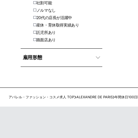
社割可能
ノルマなし
20代の店長が活躍中
産休・育休取得実績あり
託児所あり
路面店あり
雇用形態
アパレル・ファッション・コスメ求人 TOP
ALEXANDRE DE PARIS
年間休日100