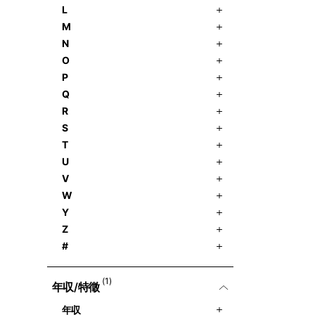
L
M
N
O
P
Q
R
S
T
U
V
W
Y
Z
#
(1)
年収/特徵
年収