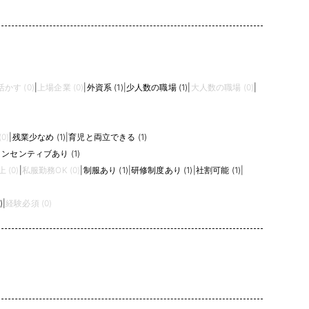
かす (0)
|
上場企業 (0)
|
外資系 (1)
|
少人数の職場 (1)
|
大人数の職場 (0)
|
0)
|
残業少なめ (1)
|
育児と両立できる (1)
ンセンティブあり (1)
 (0)
|
私服勤務OK (0)
|
制服あり (1)
|
研修制度あり (1)
|
社割可能 (1)
|
)
|
経験必須 (0)