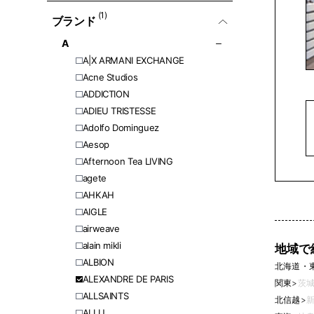
(1)
ブランド
A
A|X ARMANI EXCHANGE
Acne Studios
ADDICTION
ADIEU TRISTESSE
Adolfo Dominguez
Aesop
Afternoon Tea LIVING
agete
AHKAH
AIGLE
airweave
alain mikli
地域で
ALBION
北海道・
ALEXANDRE DE PARIS
関東
>
茨城
ALLSAINTS
北信越
>
新
ALLU