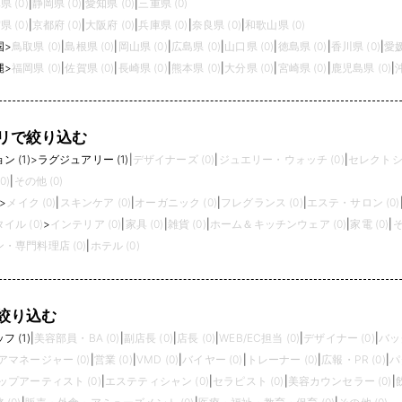
県 (0)
|
静岡県 (0)
|
愛知県 (0)
|
三重県 (0)
県 (0)
|
京都府 (0)
|
大阪府 (0)
|
兵庫県 (0)
|
奈良県 (0)
|
和歌山県 (0)
国
>
鳥取県 (0)
|
島根県 (0)
|
岡山県 (0)
|
広島県 (0)
|
山口県 (0)
|
徳島県 (0)
|
香川県 (0)
|
愛媛
縄
>
福岡県 (0)
|
佐賀県 (0)
|
長崎県 (0)
|
熊本県 (0)
|
大分県 (0)
|
宮崎県 (0)
|
鹿児島県 (0)
|
リで絞り込む
 (1)
>
ラグジュアリー (1)
|
デザイナーズ (0)
|
ジュエリー・ウォッチ (0)
|
セレクトショ
0)
|
その他 (0)
>
メイク (0)
|
スキンケア (0)
|
オーガニック (0)
|
フレグランス (0)
|
エステ・サロン (0)
イル (0)
>
インテリア (0)
|
家具 (0)
|
雑貨 (0)
|
ホーム＆キッチンウェア (0)
|
家電 (0)
|
そ
・専門料理店 (0)
|
ホテル (0)
絞り込む
 (1)
|
美容部員・BA (0)
|
副店長 (0)
|
店長 (0)
|
WEB/EC担当 (0)
|
デザイナー (0)
|
バッ
アマネージャー (0)
|
営業 (0)
|
VMD (0)
|
バイヤー (0)
|
トレーナー (0)
|
広報・PR (0)
|
パ
プアーティスト (0)
|
エステティシャン (0)
|
セラピスト (0)
|
美容カウンセラー (0)
|