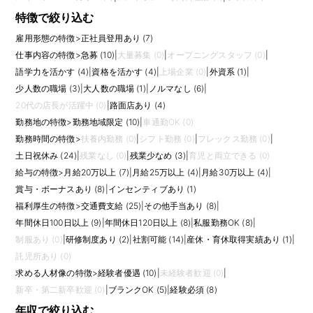
特徴で絞り込む
雇用形態の特徴
>
正社員登用あり (7)
仕事内容の特徴
>
急募 (10)
|
大量募集 (0)
|
オープニングスタッフ (0)
|
語学力を活かす (4)
|
資格を活かす (4)
|
上場企業 (0)
|
外資系 (1)
|
少人数の職場 (3)
|
大人数の職場 (1)
|
ノルマなし (6)
|
20代の店長が活躍中 (0)
|
路面店あり (4)
勤務地の特徴
>
勤務地域限定 (10)
|
車通勤OK (0)
勤務時間の特徴
>
扶養内勤務 (0)
|
シフト勤務 (0)
|
フレックス勤務 (0)
|
土日祝休み (24)
|
残業なし (0)
|
残業少なめ (3)
|
育児と両立できる (0)
給与の特徴
>
月給20万以上 (7)
|
月給25万以上 (4)
|
月給30万以上 (4)
|
賞与・ボーナスあり (8)
|
インセンティブあり (1)
福利厚生の特徴
>
交通費支給 (25)
|
その他手当あり (8)
|
年間休日100日以上 (9)
|
年間休日120日以上 (8)
|
私服勤務OK (8)
|
制服あり (0)
|
研修制度あり (2)
|
社割可能 (14)
|
産休・育休取得実績あり (1)
|
託児所あり (0)
求める人材像の特徴
>
経験者優遇 (10)
|
未経験者歓迎 (0)
|
新卒・第二新卒歓迎 (0)
|
ブランクOK (5)
|
経験必須 (8)
年収で絞り込む