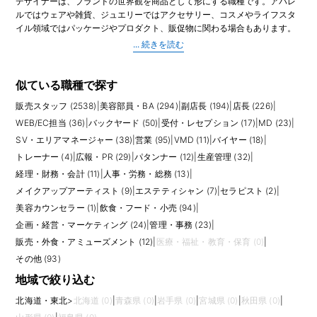
デザイナーは、ブランドの世界観を商品として形にする職種です。アパレ
ルではウェアや雑貨、ジュエリーではアクセサリー、コスメやライフスタ
イル領域ではパッケージやプロダクト、販促物に関わる場合もあります。
市場やトレンド、顧客層、ブランドコンセプトを踏まえ、シーズンテー
マ、デザイン画、素材、カラー、仕様、サンプル修正などを進めていきま
す。
アパレルデザイナーの仕事は、絵を描くだけではありません。MD、パタ
似ている職種で探す
ンナー、生産管理、営業、VMD、PRと連携し、売れる商品として成立す
販売スタッフ (2538)
|
美容部員・BA (294)
|
副店長 (194)
|
店長 (226)
|
るように企画を調整します。素材の特性、縫製、コスト、納期、サイズ展
開、量産時の再現性も考える必要があります。ジュエリーやバッグ、シュ
WEB/EC担当 (36)
|
バックヤード (50)
|
受付・レセプション (17)
|
MD (23)
|
ーズ、雑貨では、素材や加工方法、使用シーン、耐久性、価格帯への理解
SV・エリアマネージャー (38)
|
営業 (95)
|
VMD (11)
|
バイヤー (18)
|
も重要です。
トレーナー (4)
|
広報・PR (29)
|
パタンナー (12)
|
生産管理 (32)
|
経理・財務・会計 (11)
|
人事・労務・総務 (13)
|
求人では、担当アイテム、デザイン実務経験、仕様書作成、Illustratorや
Photoshopの使用経験、CAD、ポートフォリオ、サンプル修正経験などが
メイクアップアーティスト (9)
|
エステティシャン (7)
|
セラピスト (2)
|
確認されます。未経験や若手の場合は、服飾・デザイン系学校での学習、
美容カウンセラー (1)
|
飲食・フード・小売 (94)
|
作品の完成度、ブランド理解、アシスタント経験が評価されることがあり
企画・経営・マーケティング (24)
|
管理・事務 (23)
|
ます。経験者は、担当カテゴリ、価格帯、量産経験、チームでの進行力が
販売・外食・アミューズメント (12)
|
医療・福祉・教育・保育 (0)
|
重視されます。
その他 (93)
応募前には、企画の自由度と役割範囲を確認しましょう。デザイン提案か
地域で絞り込む
ら素材選定、仕様書、サンプルチェックまで一貫して担当する求人もあれ
ば、アシスタントとして資料作成や修正業務が中心の求人もあります。ブ
北海道・東北
>
北海道 (0)
|
青森県 (0)
|
岩手県 (0)
|
宮城県 (0)
|
秋田県 (0)
|
ランドの方向性、展示会の有無、海外生産の比率、MDや生産管理との距