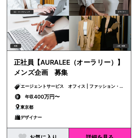
正社員【AURALEE（オーラリー）】
メンズ企画 募集
エージェントサービス オフィス | ファッション・
ビューティー
400万円〜
年収
東京都
デザイナー
お気に入り
詳細を見る