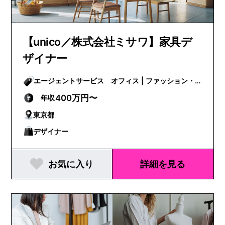
【unico／株式会社ミサワ】家具デ
ザイナー
エージェントサービス オフィス | ファッション・
ビューティー
400万円〜
年収
東京都
デザイナー
お気に入り
詳細を見る