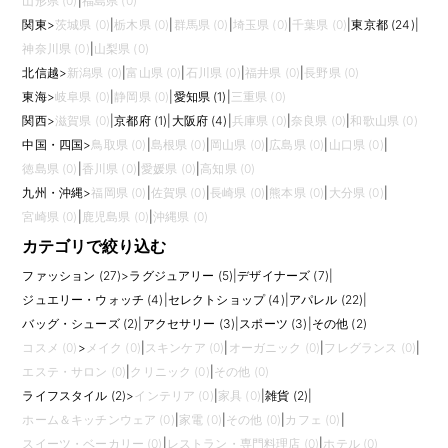
山形県 (0)
|
福島県 (0)
離も働き方に影響します。クリエイティブとビジネスの両方を理解し、商
関東
>
茨城県 (0)
|
栃木県 (0)
|
群馬県 (0)
|
埼玉県 (0)
|
千葉県 (0)
|
東京都 (24)
|
品を通じてブランド価値を作りたい方に向いています。
ポートフォリオでは作品の見た目だけでなく、企画意図、対象顧客、素材
神奈川県 (0)
|
山梨県 (0)
選定、量産時の工夫まで説明できると評価されやすくなります。 また、求
北信越
>
新潟県 (0)
|
富山県 (0)
|
石川県 (0)
|
福井県 (0)
|
長野県 (0)
人ごとに求められる経験や裁量は異なるため、仕事内容、評価軸、研修、
東海
>
岐阜県 (0)
|
静岡県 (0)
|
愛知県 (1)
|
三重県 (0)
将来のキャリアパス、チーム体制まで確認して比較しましょう。
関西
>
滋賀県 (0)
|
京都府 (1)
|
大阪府 (4)
|
兵庫県 (0)
|
奈良県 (0)
|
和歌山県 (0)
中国・四国
>
鳥取県 (0)
|
島根県 (0)
|
岡山県 (0)
|
広島県 (0)
|
山口県 (0)
|
徳島県 (0)
|
香川県 (0)
|
愛媛県 (0)
|
高知県 (0)
九州・沖縄
>
福岡県 (0)
|
佐賀県 (0)
|
長崎県 (0)
|
熊本県 (0)
|
大分県 (0)
|
宮崎県 (0)
|
鹿児島県 (0)
|
沖縄県 (0)
カテゴリで絞り込む
ファッション (27)
>
ラグジュアリー (5)
|
デザイナーズ (7)
|
ジュエリー・ウォッチ (4)
|
セレクトショップ (4)
|
アパレル (22)
|
バッグ・シューズ (2)
|
アクセサリー (3)
|
スポーツ (3)
|
その他 (2)
コスメ (0)
>
メイク (0)
|
スキンケア (0)
|
オーガニック (0)
|
フレグランス (0)
|
エステ・サロン (0)
|
クリニック (0)
|
その他 (0)
ライフスタイル (2)
>
インテリア (0)
|
家具 (0)
|
雑貨 (2)
|
ホーム＆キッチンウェア (0)
|
家電 (0)
|
その他 (0)
|
カフェ (0)
|
スイーツ・ベーカリー (0)
|
レストラン・専門料理店 (0)
|
ホテル (0)