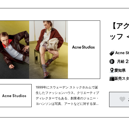
エーター集団として、現在も発展し続けてい
ます。ラグジュアリーでありながら主張しす
ぎないミニマルなデザインは、ワードローブ
に加えやすく、メンズ、ウィメンズ共にウェ
【ア
アからシューズ、アクセサリーまで幅広く展
開しています。 創業当初は、スカンジナビア
ッフ 
半島中心にブランドを展開していましたが、
現在はニューヨーク、ロンドン、パリ、東京
と世界中にショップを構えています。
月給
愛知県
販売ス
1999年にスウェーデン ストックホルムで誕
生したファッションハウス。クリエーティブ
ディレクターでもある、創業者のジョニー・
ヨハンソンは写真、アートなどに対する深い
造詣があり、一つの分野にとどまらないクリ
エーター集団として、現在も発展し続けてい
ます。ラグジュアリーでありながら主張しす
ぎないミニマルなデザインは、ワードローブ