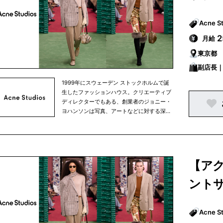
現在はニューヨーク、ロンドン、パリ、東京
と世界中にショップを構えています。
月給
東京都
副店長
1999年にスウェーデン ストックホルムで誕
生したファッションハウス。クリエーティブ
ディレクターでもある、創業者のジョニー・
ヨハンソンは写真、アートなどに対する深い
造詣があり、一つの分野にとどまらないクリ
エーター集団として、現在も発展し続けてい
ます。ラグジュアリーでありながら主張しす
ぎないミニマルなデザインは、ワードローブ
に加えやすく、メンズ、ウィメンズ共にウェ
【ア
アからシューズ、アクセサリーまで幅広く展
開しています。 創業当初は、スカンジナビア
ント
半島中心にブランドを展開していましたが、
現在はニューヨーク、ロンドン、パリ、東京
と世界中にショップを構えています。