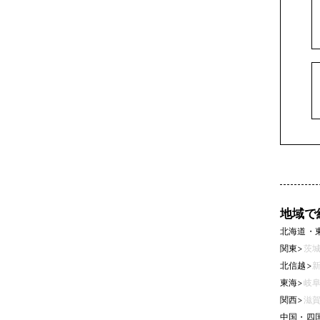
地域で
北海道・
関東
>
茨城
北信越
>
新
東海
>
岐阜
関西
>
滋賀
中国・四