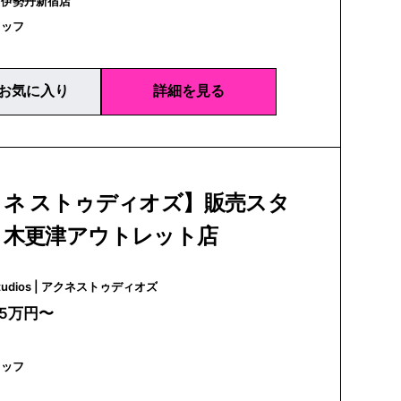
｜伊勢丹新宿店
タッフ
お気に入り
詳細を見る
クネ ストゥディオズ】販売スタ
｜木更津アウトレット店
Acne Studios | アクネストゥディオズ
25万円〜
タッフ