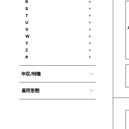
R
S
T
U
V
W
Y
Z
#
年収/特徵
雇用形態