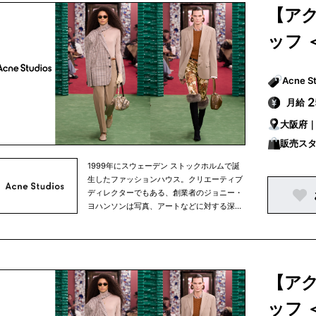
に加えやすく、メンズ、ウィメンズ共にウェ
【ア
アからシューズ、アクセサリーまで幅広く展
開しています。 創業当初は、スカンジナビア
ッフ 
半島中心にブランドを展開していましたが、
現在はニューヨーク、ロンドン、パリ、東京
と世界中にショップを構えています。
月給
大阪府
販売ス
1999年にスウェーデン ストックホルムで誕
生したファッションハウス。クリエーティブ
ディレクターでもある、創業者のジョニー・
ヨハンソンは写真、アートなどに対する深い
造詣があり、一つの分野にとどまらないクリ
エーター集団として、現在も発展し続けてい
ます。ラグジュアリーでありながら主張しす
ぎないミニマルなデザインは、ワードローブ
に加えやすく、メンズ、ウィメンズ共にウェ
【ア
アからシューズ、アクセサリーまで幅広く展
開しています。 創業当初は、スカンジナビア
ッフ 
半島中心にブランドを展開していましたが、