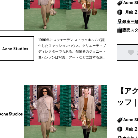
月給
銀座三
販売ス
1999年にスウェーデン ストックホルムで誕
生したファッションハウス。クリエーティブ
ディレクターでもある、創業者のジョニー・
ヨハンソンは写真、アートなどに対する深い
造詣があり、一つの分野にとどまらないクリ
エーター集団として、現在も発展し続けてい
ます。ラグジュアリーでありながら主張しす
ぎないミニマルなデザインは、ワードローブ
に加えやすく、メンズ、ウィメンズ共にウェ
【ア
アからシューズ、アクセサリーまで幅広く展
開しています。 創業当初は、スカンジナビア
ッフ
半島中心にブランドを展開していましたが、
現在はニューヨーク、ロンドン、パリ、東京
と世界中にショップを構えています。
月給