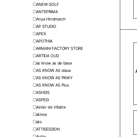
ANEW GOLF
ANTEPRIMA
Anya Hindmarch
AP STUDIO
APEX
APOTHIA
ARMANI FACTORY STORE
ARTIDA OUD
as know as de base
AS KNOW AS olaca
AS KNOW AS PINKY
AS KNOW AS Plus
ASHEIS
ASPESI
Astier de Villatte
atmos
ato
ATTISESSION
Autry