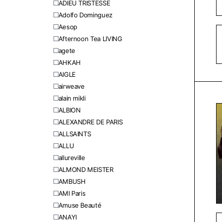
ADIEU TRISTESSE
Adolfo Dominguez
Aesop
Afternoon Tea LIVING
agete
AHKAH
AIGLE
airweave
alain mikli
ALBION
ALEXANDRE DE PARIS
ALLSAINTS
ALLU
allureville
ALMOND MEISTER
AMBUSH
AMI Paris
Amuse Beauté
ANAYI