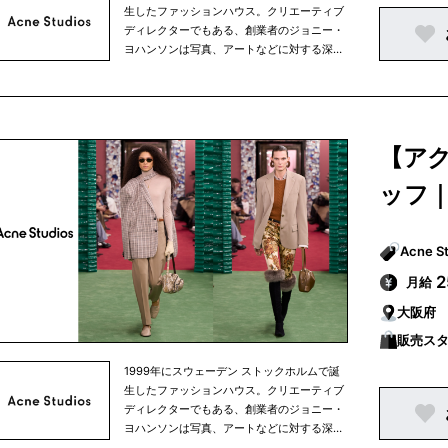
生したファッションハウス。クリエーティブ
ディレクターでもある、創業者のジョニー・
ヨハンソンは写真、アートなどに対する深い
造詣があり、一つの分野にとどまらないクリ
エーター集団として、現在も発展し続けてい
ます。ラグジュアリーでありながら主張しす
ぎないミニマルなデザインは、ワードローブ
に加えやすく、メンズ、ウィメンズ共にウェ
【ア
アからシューズ、アクセサリーまで幅広く展
開しています。 創業当初は、スカンジナビア
ッフ
半島中心にブランドを展開していましたが、
現在はニューヨーク、ロンドン、パリ、東京
と世界中にショップを構えています。
月給
大阪府
販売ス
1999年にスウェーデン ストックホルムで誕
生したファッションハウス。クリエーティブ
ディレクターでもある、創業者のジョニー・
ヨハンソンは写真、アートなどに対する深い
造詣があり、一つの分野にとどまらないクリ