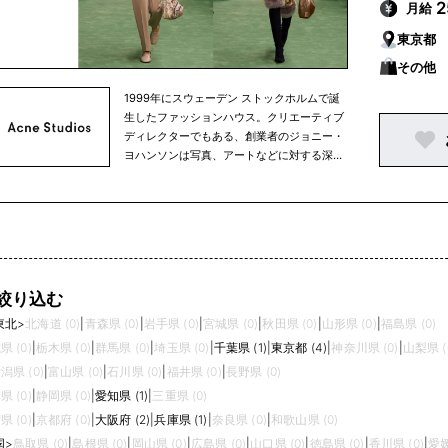
月給
東京都
その他
1999年にスウェーデン ストックホルムで誕
生したファッションハウス。クリエーティブ
ディレクターでもある、創業者のジョニー・
ヨハンソンは写真、アートなどに対する深い
造詣があり、一つの分野にとどまらないクリ
エーター集団として、現在も発展し続けてい
ます。ラグジュアリーでありながら主張しす
ぎないミニマルなデザインは、ワードローブ
に加えやすく、メンズ、ウィメンズ共にウェ
アからシューズ、アクセサリーまで幅広く展
開しています。 創業当初は、スカンジナビア
絞り込む
半島中心にブランドを展開していましたが、
東北
>
北海道 (0)
|
青森県 (0)
|
岩手県 (0)
|
宮城県 (0)
|
秋田県 (0)
|
山形県 (0)
|
福島県 (0)
現在はニューヨーク、ロンドン、パリ、東京
と世界中にショップを構えています。
県 (0)
|
栃木県 (0)
|
群馬県 (0)
|
埼玉県 (0)
|
千葉県 (1)
|
東京都 (4)
|
神奈川県 (0)
|
山梨県 (
潟県 (0)
|
富山県 (0)
|
石川県 (0)
|
福井県 (0)
|
長野県 (0)
県 (0)
|
静岡県 (0)
|
愛知県 (1)
|
三重県 (0)
県 (0)
|
京都府 (0)
|
大阪府 (2)
|
兵庫県 (1)
|
奈良県 (0)
|
和歌山県 (0)
国
>
鳥取県 (0)
|
島根県 (0)
|
岡山県 (0)
|
広島県 (0)
|
山口県 (0)
|
徳島県 (0)
|
香川県 (0)
|
愛媛