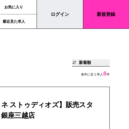
お気に入り
ログイン
新規登録
最近見た求人
新着順
8
条件に合う求人
件
クネ ストゥディオズ】販売スタ
｜銀座三越店