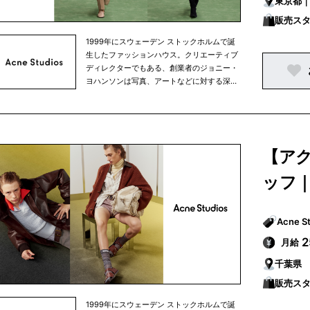
東京都
販売ス
1999年にスウェーデン ストックホルムで誕
生したファッションハウス。クリエーティブ
ディレクターでもある、創業者のジョニー・
ヨハンソンは写真、アートなどに対する深い
造詣があり、一つの分野にとどまらないクリ
エーター集団として、現在も発展し続けてい
ます。ラグジュアリーでありながら主張しす
ぎないミニマルなデザインは、ワードローブ
に加えやすく、メンズ、ウィメンズ共にウェ
【ア
アからシューズ、アクセサリーまで幅広く展
開しています。 創業当初は、スカンジナビア
ッフ
半島中心にブランドを展開していましたが、
現在はニューヨーク、ロンドン、パリ、東京
と世界中にショップを構えています。
月給
千葉県
販売ス
1999年にスウェーデン ストックホルムで誕