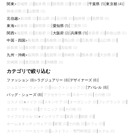
関東
>
茨城県 (0)
|
栃木県 (0)
|
群馬県 (0)
|
埼玉県 (0)
|
千葉県 (1)
|
東京都 (4)
|
神奈川県 (0)
|
山梨県 (0)
北信越
>
新潟県 (0)
|
富山県 (0)
|
石川県 (0)
|
福井県 (0)
|
長野県 (0)
東海
>
岐阜県 (0)
|
静岡県 (0)
|
愛知県 (1)
|
三重県 (0)
関西
>
滋賀県 (0)
|
京都府 (0)
|
大阪府 (2)
|
兵庫県 (1)
|
奈良県 (0)
|
和歌山県 (0)
中国・四国
>
鳥取県 (0)
|
島根県 (0)
|
岡山県 (0)
|
広島県 (0)
|
山口県 (0)
|
徳島県 (0)
|
香川県 (0)
|
愛媛県 (0)
|
高知県 (0)
九州・沖縄
>
福岡県 (0)
|
佐賀県 (0)
|
長崎県 (0)
|
熊本県 (0)
|
大分県 (0)
|
宮崎県 (0)
|
鹿児島県 (0)
|
沖縄県 (0)
カテゴリで絞り込む
ファッション (8)
>
ラグジュアリー (8)
|
デザイナーズ (8)
|
ジュエリー・ウォッチ (0)
|
セレクトショップ (0)
|
アパレル (8)
|
バッグ・シューズ (8)
|
アクセサリー (0)
|
スポーツ (0)
|
その他 (0)
コスメ (0)
>
メイク (0)
|
スキンケア (0)
|
オーガニック (0)
|
フレグランス (0)
|
エステ・サロン (0)
|
クリニック (0)
|
その他 (0)
ライフスタイル (0)
>
インテリア (0)
|
家具 (0)
|
雑貨 (0)
|
ホーム＆キッチンウェア (0)
|
家電 (0)
|
その他 (0)
|
カフェ (0)
|
スイーツ・ベーカリー (0)
|
レストラン・専門料理店 (0)
|
ホテル (0)