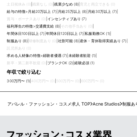
土日祝休み (0)
|
残業なし (0)
|
残業少なめ (8)
|
育児と両立できる (0)
給与の特徴
>
月給20万以上 (7)
|
月給25万以上 (8)
|
月給30万以上 (7)
|
賞与・ボーナスあり (0)
|
インセンティブあり (7)
福利厚生の特徴
>
交通費支給 (8)
|
その他手当あり (0)
|
年間休日100日以上 (7)
|
年間休日120日以上 (7)
|
私服勤務OK (1)
|
制服あり (8)
|
研修制度あり (0)
|
社割可能 (8)
|
産休・育休取得実績あり (7)
|
託児所あり (0)
求める人材像の特徴
>
経験者優遇 (7)
|
未経験者歓迎 (1)
|
新卒・第二新卒歓迎 (0)
|
ブランクOK (2)
|
経験必須 (1)
年収で絞り込む
300万円〜 (1)
|
400万円〜 (0)
|
500万円〜 (0)
|
600万円〜 (0)
アパレル・ファッション・コスメ求人 TOP
Acne Studios
制服あ