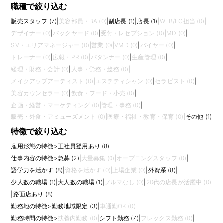
職種で絞り込む
販売スタッフ (7)
|
美容部員・BA (0)
|
副店長 (1)
|
店長 (1)
|
WEB/EC担当 (0)
|
デザイナー (0)
|
バックヤード (0)
|
受付・レセプション (0)
|
MD (0)
|
SV・エリアマネージャー (0)
|
営業 (0)
|
VMD (0)
|
バイヤー (0)
|
トレーナー (0)
|
広報・PR (0)
|
パタンナー (0)
|
生産管理 (0)
|
経理・財務・会計 (0)
|
人事・労務・総務 (0)
|
メイクアップアーティスト (0)
|
エステティシャン (0)
|
セラピスト (0)
|
美容カウンセラー (0)
|
飲食・フード・小売 (0)
|
企画・経営・マーケティング (0)
|
管理・事務 (0)
|
販売・外食・アミューズメント (0)
|
医療・福祉・教育・保育 (0)
|
その他 (1)
特徴で絞り込む
雇用形態の特徴
>
正社員登用あり (8)
仕事内容の特徴
>
急募 (2)
|
大量募集 (0)
|
オープニングスタッフ (0)
|
語学力を活かす (8)
|
資格を活かす (0)
|
上場企業 (0)
|
外資系 (8)
|
少人数の職場 (1)
|
大人数の職場 (1)
|
ノルマなし (0)
|
20代の店長が活躍中 (0)
|
路面店あり (8)
勤務地の特徴
>
勤務地域限定 (3)
|
車通勤OK (0)
勤務時間の特徴
>
扶養内勤務 (0)
|
シフト勤務 (7)
|
フレックス勤務 (0)
|