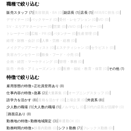
職種で絞り込む
販売スタッフ (7)
|
美容部員・BA (0)
|
副店長 (1)
|
店長 (1)
|
WEB/EC担当 (0)
|
デザイナー (0)
|
バックヤード (0)
|
受付・レセプション (0)
|
MD (0)
|
SV・エリアマネージャー (0)
|
営業 (0)
|
VMD (0)
|
バイヤー (0)
|
トレーナー (0)
|
広報・PR (0)
|
パタンナー (0)
|
生産管理 (0)
|
経理・財務・会計 (0)
|
人事・労務・総務 (0)
|
メイクアップアーティスト (0)
|
エステティシャン (0)
|
セラピスト (0)
|
美容カウンセラー (0)
|
飲食・フード・小売 (0)
|
企画・経営・マーケティング (0)
|
管理・事務 (0)
|
販売・外食・アミューズメント (0)
|
医療・福祉・教育・保育 (0)
|
その他 (1)
特徴で絞り込む
雇用形態の特徴
>
正社員登用あり (8)
仕事内容の特徴
>
急募 (2)
|
大量募集 (0)
|
オープニングスタッフ (0)
|
語学力を活かす (8)
|
資格を活かす (0)
|
上場企業 (0)
|
外資系 (8)
|
少人数の職場 (1)
|
大人数の職場 (1)
|
ノルマなし (0)
|
20代の店長が活躍中 (0)
|
路面店あり (8)
勤務地の特徴
>
勤務地域限定 (3)
|
車通勤OK (0)
勤務時間の特徴
>
扶養内勤務 (0)
|
シフト勤務 (7)
|
フレックス勤務 (0)
|