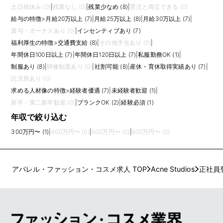
土日祝休み (0)
|
残業なし (0)
|
残業少なめ (8)
|
育児と両立できる (0)
給与の特徴
>
月給20万以上 (7)
|
月給25万以上 (8)
|
月給30万以上 (7)
|
賞与・ボーナスあり (0)
|
インセンティブあり (7)
福利厚生の特徴
>
交通費支給 (8)
|
その他手当あり (0)
|
年間休日100日以上 (7)
|
年間休日120日以上 (7)
|
私服勤務OK (1)
|
制服あり (8)
|
研修制度あり (0)
|
社割可能 (8)
|
産休・育休取得実績あり (7)
|
託児所あり (0)
求める人材像の特徴
>
経験者優遇 (7)
|
未経験者歓迎 (1)
|
新卒・第二新卒歓迎 (0)
|
ブランクOK (2)
|
経験必須 (1)
年収で絞り込む
300万円〜 (1)
|
400万円〜 (0)
|
500万円〜 (0)
|
600万円〜 (0)
アパレル・ファッション・コスメ求人 TOP
Acne Studios
正社員