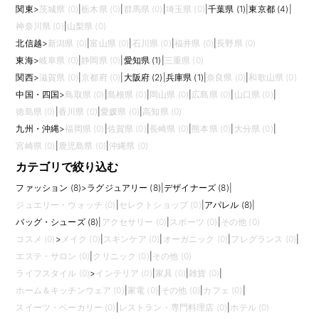
関東
>
茨城県 (0)
|
栃木県 (0)
|
群馬県 (0)
|
埼玉県 (0)
|
千葉県 (1)
|
東京都 (4)
|
神奈川県 (0)
|
山梨県 (0)
北信越
>
新潟県 (0)
|
富山県 (0)
|
石川県 (0)
|
福井県 (0)
|
長野県 (0)
東海
>
岐阜県 (0)
|
静岡県 (0)
|
愛知県 (1)
|
三重県 (0)
関西
>
滋賀県 (0)
|
京都府 (0)
|
大阪府 (2)
|
兵庫県 (1)
|
奈良県 (0)
|
和歌山県 (0)
中国・四国
>
鳥取県 (0)
|
島根県 (0)
|
岡山県 (0)
|
広島県 (0)
|
山口県 (0)
|
徳島県 (0)
|
香川県 (0)
|
愛媛県 (0)
|
高知県 (0)
九州・沖縄
>
福岡県 (0)
|
佐賀県 (0)
|
長崎県 (0)
|
熊本県 (0)
|
大分県 (0)
|
宮崎県 (0)
|
鹿児島県 (0)
|
沖縄県 (0)
カテゴリで絞り込む
ファッション (8)
>
ラグジュアリー (8)
|
デザイナーズ (8)
|
ジュエリー・ウォッチ (0)
|
セレクトショップ (0)
|
アパレル (8)
|
バッグ・シューズ (8)
|
アクセサリー (0)
|
スポーツ (0)
|
その他 (0)
コスメ (0)
>
メイク (0)
|
スキンケア (0)
|
オーガニック (0)
|
フレグランス (0)
|
エステ・サロン (0)
|
クリニック (0)
|
その他 (0)
ライフスタイル (0)
>
インテリア (0)
|
家具 (0)
|
雑貨 (0)
|
ホーム＆キッチンウェア (0)
|
家電 (0)
|
その他 (0)
|
カフェ (0)
|
スイーツ・ベーカリー (0)
|
レストラン・専門料理店 (0)
|
ホテル (0)