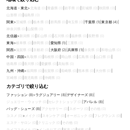
北海道・東北
>
北海道 (0)
|
青森県 (0)
|
岩手県 (0)
|
宮城県 (0)
|
秋田県 (0)
|
山形県 (0)
|
福島県 (0)
関東
>
茨城県 (0)
|
栃木県 (0)
|
群馬県 (0)
|
埼玉県 (0)
|
千葉県 (1)
|
東京都 (4)
|
神奈川県 (0)
|
山梨県 (0)
北信越
>
新潟県 (0)
|
富山県 (0)
|
石川県 (0)
|
福井県 (0)
|
長野県 (0)
東海
>
岐阜県 (0)
|
静岡県 (0)
|
愛知県 (1)
|
三重県 (0)
関西
>
滋賀県 (0)
|
京都府 (0)
|
大阪府 (2)
|
兵庫県 (1)
|
奈良県 (0)
|
和歌山県 (0)
中国・四国
>
鳥取県 (0)
|
島根県 (0)
|
岡山県 (0)
|
広島県 (0)
|
山口県 (0)
|
徳島県 (0)
|
香川県 (0)
|
愛媛県 (0)
|
高知県 (0)
九州・沖縄
>
福岡県 (0)
|
佐賀県 (0)
|
長崎県 (0)
|
熊本県 (0)
|
大分県 (0)
|
宮崎県 (0)
|
鹿児島県 (0)
|
沖縄県 (0)
カテゴリで絞り込む
ファッション (8)
>
ラグジュアリー (8)
|
デザイナーズ (8)
|
ジュエリー・ウォッチ (0)
|
セレクトショップ (0)
|
アパレル (8)
|
バッグ・シューズ (8)
|
アクセサリー (0)
|
スポーツ (0)
|
その他 (0)
コスメ (0)
>
メイク (0)
|
スキンケア (0)
|
オーガニック (0)
|
フレグランス (0)
|
エステ・サロン (0)
|
クリニック (0)
|
その他 (0)
ライフスタイル (0)
>
インテリア (0)
|
家具 (0)
|
雑貨 (0)
|