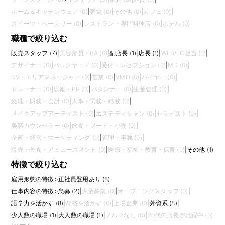
ホーム＆キッチンウェア (0)
|
家電 (0)
|
その他 (0)
|
カフェ (0)
|
スイーツ・ベーカリー (0)
|
レストラン・専門料理店 (0)
|
ホテル (0)
職種で絞り込む
販売スタッフ (7)
|
美容部員・BA (0)
|
副店長 (1)
|
店長 (1)
|
WEB/EC担当 (0)
|
デザイナー (0)
|
バックヤード (0)
|
受付・レセプション (0)
|
MD (0)
|
SV・エリアマネージャー (0)
|
営業 (0)
|
VMD (0)
|
バイヤー (0)
|
トレーナー (0)
|
広報・PR (0)
|
パタンナー (0)
|
生産管理 (0)
|
経理・財務・会計 (0)
|
人事・労務・総務 (0)
|
メイクアップアーティスト (0)
|
エステティシャン (0)
|
セラピスト (0)
|
美容カウンセラー (0)
|
飲食・フード・小売 (0)
|
企画・経営・マーケティング (0)
|
管理・事務 (0)
|
販売・外食・アミューズメント (0)
|
医療・福祉・教育・保育 (0)
|
その他 (1)
特徴で絞り込む
雇用形態の特徴
>
正社員登用あり (8)
仕事内容の特徴
>
急募 (2)
|
大量募集 (0)
|
オープニングスタッフ (0)
|
語学力を活かす (8)
|
資格を活かす (0)
|
上場企業 (0)
|
外資系 (8)
|
少人数の職場 (1)
|
大人数の職場 (1)
|
ノルマなし (0)
|
20代の店長が活躍中 (0)