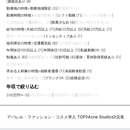
|
路面店あり (8)
勤務地の特徴
>
勤務地域限定 (3)
|
車通勤OK (0)
勤務時間の特徴
>
扶養内勤務 (0)
|
シフト勤務 (7)
|
フレックス勤務 (0)
|
土日祝休み (0)
|
残業なし (0)
|
残業少なめ (8)
|
育児と両立できる (0)
給与の特徴
>
月給20万以上 (7)
|
月給25万以上 (8)
|
月給30万以上 (7)
|
賞与・ボーナスあり (0)
|
インセンティブあり (7)
福利厚生の特徴
>
交通費支給 (8)
|
その他手当あり (0)
|
年間休日100日以上 (7)
|
年間休日120日以上 (7)
|
私服勤務OK (1)
|
制服あり (8)
|
研修制度あり (0)
|
社割可能 (8)
|
産休・育休取得実績あり (7)
|
託児所あり (0)
求める人材像の特徴
>
経験者優遇 (7)
|
未経験者歓迎 (1)
|
新卒・第二新卒歓迎 (0)
|
ブランクOK (2)
|
経験必須 (1)
年収で絞り込む
300万円〜 (1)
|
400万円〜 (0)
|
500万円〜 (0)
|
600万円〜 (0)
アパレル・ファッション・コスメ求人 TOP
Acne Studios
店長