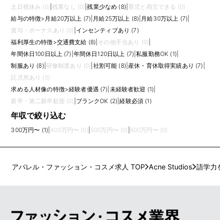
土日祝休み (0)
|
残業なし (0)
|
残業少なめ (8)
|
育児と両立できる (0)
給与の特徴
>
月給20万以上 (7)
|
月給25万以上 (8)
|
月給30万以上 (7)
|
賞与・ボーナスあり (0)
|
インセンティブあり (7)
福利厚生の特徴
>
交通費支給 (8)
|
その他手当あり (0)
|
年間休日100日以上 (7)
|
年間休日120日以上 (7)
|
私服勤務OK (1)
|
制服あり (8)
|
研修制度あり (0)
|
社割可能 (8)
|
産休・育休取得実績あり (7)
|
託児所あり (0)
求める人材像の特徴
>
経験者優遇 (7)
|
未経験者歓迎 (1)
|
新卒・第二新卒歓迎 (0)
|
ブランクOK (2)
|
経験必須 (1)
年収で絞り込む
300万円〜 (1)
|
400万円〜 (0)
|
500万円〜 (0)
|
600万円〜 (0)
アパレル・ファッション・コスメ求人 TOP
Acne Studios
語学力