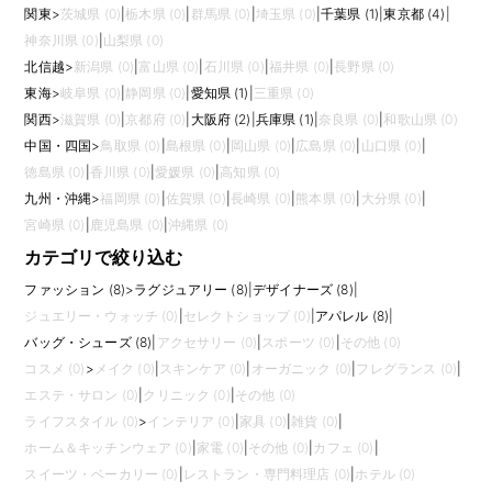
関東
>
茨城県 (0)
|
栃木県 (0)
|
群馬県 (0)
|
埼玉県 (0)
|
千葉県 (1)
|
東京都 (4)
|
神奈川県 (0)
|
山梨県 (0)
北信越
>
新潟県 (0)
|
富山県 (0)
|
石川県 (0)
|
福井県 (0)
|
長野県 (0)
東海
>
岐阜県 (0)
|
静岡県 (0)
|
愛知県 (1)
|
三重県 (0)
関西
>
滋賀県 (0)
|
京都府 (0)
|
大阪府 (2)
|
兵庫県 (1)
|
奈良県 (0)
|
和歌山県 (0)
中国・四国
>
鳥取県 (0)
|
島根県 (0)
|
岡山県 (0)
|
広島県 (0)
|
山口県 (0)
|
徳島県 (0)
|
香川県 (0)
|
愛媛県 (0)
|
高知県 (0)
九州・沖縄
>
福岡県 (0)
|
佐賀県 (0)
|
長崎県 (0)
|
熊本県 (0)
|
大分県 (0)
|
宮崎県 (0)
|
鹿児島県 (0)
|
沖縄県 (0)
カテゴリで絞り込む
ファッション (8)
>
ラグジュアリー (8)
|
デザイナーズ (8)
|
ジュエリー・ウォッチ (0)
|
セレクトショップ (0)
|
アパレル (8)
|
バッグ・シューズ (8)
|
アクセサリー (0)
|
スポーツ (0)
|
その他 (0)
コスメ (0)
>
メイク (0)
|
スキンケア (0)
|
オーガニック (0)
|
フレグランス (0)
|
エステ・サロン (0)
|
クリニック (0)
|
その他 (0)
ライフスタイル (0)
>
インテリア (0)
|
家具 (0)
|
雑貨 (0)
|
ホーム＆キッチンウェア (0)
|
家電 (0)
|
その他 (0)
|
カフェ (0)
|
スイーツ・ベーカリー (0)
|
レストラン・専門料理店 (0)
|
ホテル (0)