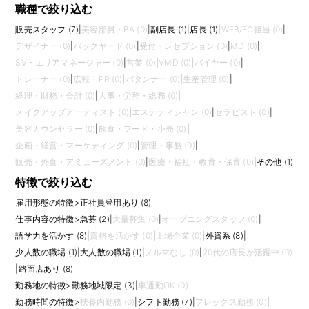
職種で絞り込む
販売スタッフ (7)
|
美容部員・BA (0)
|
副店長 (1)
|
店長 (1)
|
WEB/EC担当 (0)
|
デザイナー (0)
|
バックヤード (0)
|
受付・レセプション (0)
|
MD (0)
|
SV・エリアマネージャー (0)
|
営業 (0)
|
VMD (0)
|
バイヤー (0)
|
トレーナー (0)
|
広報・PR (0)
|
パタンナー (0)
|
生産管理 (0)
|
経理・財務・会計 (0)
|
人事・労務・総務 (0)
|
メイクアップアーティスト (0)
|
エステティシャン (0)
|
セラピスト (0)
|
美容カウンセラー (0)
|
飲食・フード・小売 (0)
|
企画・経営・マーケティング (0)
|
管理・事務 (0)
|
販売・外食・アミューズメント (0)
|
医療・福祉・教育・保育 (0)
|
その他 (1)
特徴で絞り込む
雇用形態の特徴
>
正社員登用あり (8)
仕事内容の特徴
>
急募 (2)
|
大量募集 (0)
|
オープニングスタッフ (0)
|
語学力を活かす (8)
|
資格を活かす (0)
|
上場企業 (0)
|
外資系 (8)
|
少人数の職場 (1)
|
大人数の職場 (1)
|
ノルマなし (0)
|
20代の店長が活躍中 (0)
|
路面店あり (8)
勤務地の特徴
>
勤務地域限定 (3)
|
車通勤OK (0)
勤務時間の特徴
>
扶養内勤務 (0)
|
シフト勤務 (7)
|
フレックス勤務 (0)
|