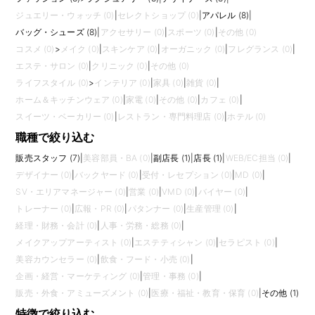
ジュエリー・ウォッチ (0)
|
セレクトショップ (0)
|
アパレル (8)
|
バッグ・シューズ (8)
|
アクセサリー (0)
|
スポーツ (0)
|
その他 (0)
コスメ (0)
>
メイク (0)
|
スキンケア (0)
|
オーガニック (0)
|
フレグランス (0)
|
エステ・サロン (0)
|
クリニック (0)
|
その他 (0)
ライフスタイル (0)
>
インテリア (0)
|
家具 (0)
|
雑貨 (0)
|
ホーム＆キッチンウェア (0)
|
家電 (0)
|
その他 (0)
|
カフェ (0)
|
スイーツ・ベーカリー (0)
|
レストラン・専門料理店 (0)
|
ホテル (0)
職種で絞り込む
販売スタッフ (7)
|
美容部員・BA (0)
|
副店長 (1)
|
店長 (1)
|
WEB/EC担当 (0)
|
デザイナー (0)
|
バックヤード (0)
|
受付・レセプション (0)
|
MD (0)
|
SV・エリアマネージャー (0)
|
営業 (0)
|
VMD (0)
|
バイヤー (0)
|
トレーナー (0)
|
広報・PR (0)
|
パタンナー (0)
|
生産管理 (0)
|
経理・財務・会計 (0)
|
人事・労務・総務 (0)
|
メイクアップアーティスト (0)
|
エステティシャン (0)
|
セラピスト (0)
|
美容カウンセラー (0)
|
飲食・フード・小売 (0)
|
企画・経営・マーケティング (0)
|
管理・事務 (0)
|
販売・外食・アミューズメント (0)
|
医療・福祉・教育・保育 (0)
|
その他 (1)
特徴で絞り込む