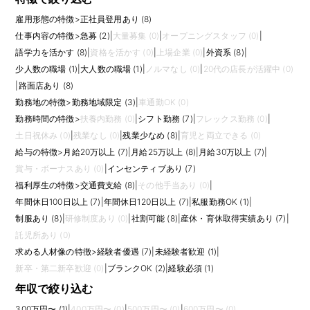
雇用形態の特徴
>
正社員登用あり (8)
仕事内容の特徴
>
急募 (2)
|
大量募集 (0)
|
オープニングスタッフ (0)
|
語学力を活かす (8)
|
資格を活かす (0)
|
上場企業 (0)
|
外資系 (8)
|
少人数の職場 (1)
|
大人数の職場 (1)
|
ノルマなし (0)
|
20代の店長が活躍中 (0)
|
路面店あり (8)
勤務地の特徴
>
勤務地域限定 (3)
|
車通勤OK (0)
勤務時間の特徴
>
扶養内勤務 (0)
|
シフト勤務 (7)
|
フレックス勤務 (0)
|
土日祝休み (0)
|
残業なし (0)
|
残業少なめ (8)
|
育児と両立できる (0)
給与の特徴
>
月給20万以上 (7)
|
月給25万以上 (8)
|
月給30万以上 (7)
|
賞与・ボーナスあり (0)
|
インセンティブあり (7)
福利厚生の特徴
>
交通費支給 (8)
|
その他手当あり (0)
|
年間休日100日以上 (7)
|
年間休日120日以上 (7)
|
私服勤務OK (1)
|
制服あり (8)
|
研修制度あり (0)
|
社割可能 (8)
|
産休・育休取得実績あり (7)
|
託児所あり (0)
求める人材像の特徴
>
経験者優遇 (7)
|
未経験者歓迎 (1)
|
新卒・第二新卒歓迎 (0)
|
ブランクOK (2)
|
経験必須 (1)
年収で絞り込む
300万円〜 (1)
|
400万円〜 (0)
|
500万円〜 (0)
|
600万円〜 (0)