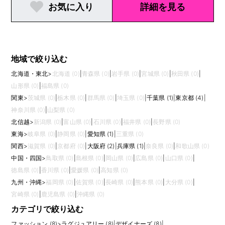
お気に入り
詳細を見る
地域で絞り込む
北海道・東北
>
北海道 (0)
|
青森県 (0)
|
岩手県 (0)
|
宮城県 (0)
|
秋田県 (0)
|
山形県 (0)
|
福島県 (0)
関東
>
茨城県 (0)
|
栃木県 (0)
|
群馬県 (0)
|
埼玉県 (0)
|
千葉県 (1)
|
東京都 (4)
|
神奈川県 (0)
|
山梨県 (0)
北信越
>
新潟県 (0)
|
富山県 (0)
|
石川県 (0)
|
福井県 (0)
|
長野県 (0)
東海
>
岐阜県 (0)
|
静岡県 (0)
|
愛知県 (1)
|
三重県 (0)
関西
>
滋賀県 (0)
|
京都府 (0)
|
大阪府 (2)
|
兵庫県 (1)
|
奈良県 (0)
|
和歌山県 (0)
中国・四国
>
鳥取県 (0)
|
島根県 (0)
|
岡山県 (0)
|
広島県 (0)
|
山口県 (0)
|
徳島県 (0)
|
香川県 (0)
|
愛媛県 (0)
|
高知県 (0)
九州・沖縄
>
福岡県 (0)
|
佐賀県 (0)
|
長崎県 (0)
|
熊本県 (0)
|
大分県 (0)
|
宮崎県 (0)
|
鹿児島県 (0)
|
沖縄県 (0)
カテゴリで絞り込む
ファッション (8)
>
ラグジュアリー (8)
|
デザイナーズ (8)
|