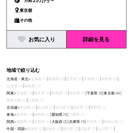
25万円〜
月給
東京都
その他
お気に入り
詳細を見る
地域で絞り込む
北海道・東北
>
北海道 (0)
|
青森県 (0)
|
岩手県 (0)
|
宮城県 (0)
|
秋田県 (0)
|
山形県 (0)
|
福島県 (0)
関東
>
茨城県 (0)
|
栃木県 (0)
|
群馬県 (0)
|
埼玉県 (0)
|
千葉県 (1)
|
東京都 (4)
|
神奈川県 (0)
|
山梨県 (0)
北信越
>
新潟県 (0)
|
富山県 (0)
|
石川県 (0)
|
福井県 (0)
|
長野県 (0)
東海
>
岐阜県 (0)
|
静岡県 (0)
|
愛知県 (1)
|
三重県 (0)
関西
>
滋賀県 (0)
|
京都府 (0)
|
大阪府 (2)
|
兵庫県 (1)
|
奈良県 (0)
|
和歌山県 (0)
中国・四国
>
鳥取県 (0)
|
島根県 (0)
|
岡山県 (0)
|
広島県 (0)
|
山口県 (0)
|