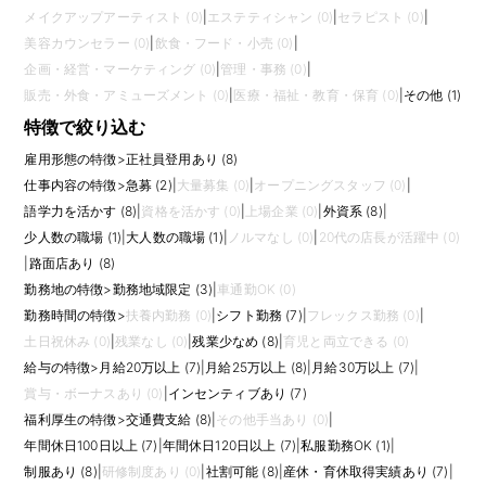
メイクアップアーティスト (0)
|
エステティシャン (0)
|
セラピスト (0)
|
美容カウンセラー (0)
|
飲食・フード・小売 (0)
|
企画・経営・マーケティング (0)
|
管理・事務 (0)
|
販売・外食・アミューズメント (0)
|
医療・福祉・教育・保育 (0)
|
その他 (1)
特徴で絞り込む
雇用形態の特徴
>
正社員登用あり (8)
仕事内容の特徴
>
急募 (2)
|
大量募集 (0)
|
オープニングスタッフ (0)
|
語学力を活かす (8)
|
資格を活かす (0)
|
上場企業 (0)
|
外資系 (8)
|
少人数の職場 (1)
|
大人数の職場 (1)
|
ノルマなし (0)
|
20代の店長が活躍中 (0)
|
路面店あり (8)
勤務地の特徴
>
勤務地域限定 (3)
|
車通勤OK (0)
勤務時間の特徴
>
扶養内勤務 (0)
|
シフト勤務 (7)
|
フレックス勤務 (0)
|
土日祝休み (0)
|
残業なし (0)
|
残業少なめ (8)
|
育児と両立できる (0)
給与の特徴
>
月給20万以上 (7)
|
月給25万以上 (8)
|
月給30万以上 (7)
|
賞与・ボーナスあり (0)
|
インセンティブあり (7)
福利厚生の特徴
>
交通費支給 (8)
|
その他手当あり (0)
|
年間休日100日以上 (7)
|
年間休日120日以上 (7)
|
私服勤務OK (1)
|
制服あり (8)
|
研修制度あり (0)
|
社割可能 (8)
|
産休・育休取得実績あり (7)
|