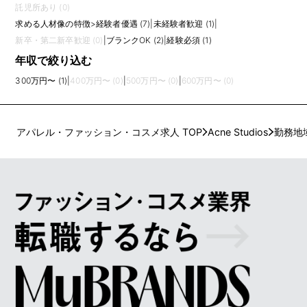
託児所あり (0)
求める人材像の特徴
>
経験者優遇 (7)
|
未経験者歓迎 (1)
|
新卒・第二新卒歓迎 (0)
|
ブランクOK (2)
|
経験必須 (1)
年収で絞り込む
300万円〜 (1)
|
400万円〜 (0)
|
500万円〜 (0)
|
600万円〜 (0)
アパレル・ファッション・コスメ求人 TOP
Acne Studios
勤務地