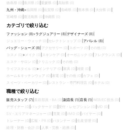
徳島県 (0)
|
香川県 (0)
|
愛媛県 (0)
|
高知県 (0)
九州・沖縄
>
福岡県 (0)
|
佐賀県 (0)
|
長崎県 (0)
|
熊本県 (0)
|
大分県 (0)
|
宮崎県 (0)
|
鹿児島県 (0)
|
沖縄県 (0)
カテゴリで絞り込む
ファッション (8)
>
ラグジュアリー (8)
|
デザイナーズ (8)
|
ジュエリー・ウォッチ (0)
|
セレクトショップ (0)
|
アパレル (8)
|
バッグ・シューズ (8)
|
アクセサリー (0)
|
スポーツ (0)
|
その他 (0)
コスメ (0)
>
メイク (0)
|
スキンケア (0)
|
オーガニック (0)
|
フレグランス (0)
|
エステ・サロン (0)
|
クリニック (0)
|
その他 (0)
ライフスタイル (0)
>
インテリア (0)
|
家具 (0)
|
雑貨 (0)
|
ホーム＆キッチンウェア (0)
|
家電 (0)
|
その他 (0)
|
カフェ (0)
|
スイーツ・ベーカリー (0)
|
レストラン・専門料理店 (0)
|
ホテル (0)
職種で絞り込む
販売スタッフ (7)
|
美容部員・BA (0)
|
副店長 (1)
|
店長 (1)
|
WEB/EC担当 (0)
|
デザイナー (0)
|
バックヤード (0)
|
受付・レセプション (0)
|
MD (0)
|
SV・エリアマネージャー (0)
|
営業 (0)
|
VMD (0)
|
バイヤー (0)
|
トレーナー (0)
|
広報・PR (0)
|
パタンナー (0)
|
生産管理 (0)
|
経理・財務・会計 (0)
|
人事・労務・総務 (0)
|