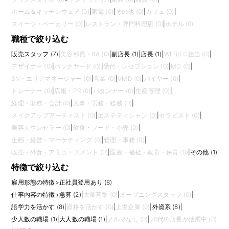
ホーム＆キッチンウェア (0)
|
家電 (0)
|
その他 (0)
|
カフェ (0)
|
スイーツ・ベーカリー (0)
|
レストラン・専門料理店 (0)
|
ホテル (0)
職種で絞り込む
販売スタッフ (7)
|
美容部員・BA (0)
|
副店長 (1)
|
店長 (1)
|
WEB/EC担当 (0)
|
デザイナー (0)
|
バックヤード (0)
|
受付・レセプション (0)
|
MD (0)
|
SV・エリアマネージャー (0)
|
営業 (0)
|
VMD (0)
|
バイヤー (0)
|
トレーナー (0)
|
広報・PR (0)
|
パタンナー (0)
|
生産管理 (0)
|
経理・財務・会計 (0)
|
人事・労務・総務 (0)
|
メイクアップアーティスト (0)
|
エステティシャン (0)
|
セラピスト (0)
|
美容カウンセラー (0)
|
飲食・フード・小売 (0)
|
企画・経営・マーケティング (0)
|
管理・事務 (0)
|
販売・外食・アミューズメント (0)
|
医療・福祉・教育・保育 (0)
|
その他 (1)
特徴で絞り込む
雇用形態の特徴
>
正社員登用あり (8)
仕事内容の特徴
>
急募 (2)
|
大量募集 (0)
|
オープニングスタッフ (0)
|
語学力を活かす (8)
|
資格を活かす (0)
|
上場企業 (0)
|
外資系 (8)
|
少人数の職場 (1)
|
大人数の職場 (1)
|
ノルマなし (0)
|
20代の店長が活躍中 (0)