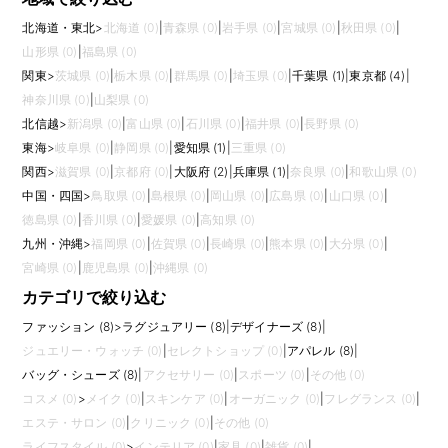
北海道・東北
>
北海道 (0)
|
青森県 (0)
|
岩手県 (0)
|
宮城県 (0)
|
秋田県 (0)
|
山形県 (0)
|
福島県 (0)
関東
>
茨城県 (0)
|
栃木県 (0)
|
群馬県 (0)
|
埼玉県 (0)
|
千葉県 (1)
|
東京都 (4)
|
神奈川県 (0)
|
山梨県 (0)
北信越
>
新潟県 (0)
|
富山県 (0)
|
石川県 (0)
|
福井県 (0)
|
長野県 (0)
東海
>
岐阜県 (0)
|
静岡県 (0)
|
愛知県 (1)
|
三重県 (0)
関西
>
滋賀県 (0)
|
京都府 (0)
|
大阪府 (2)
|
兵庫県 (1)
|
奈良県 (0)
|
和歌山県 (0)
中国・四国
>
鳥取県 (0)
|
島根県 (0)
|
岡山県 (0)
|
広島県 (0)
|
山口県 (0)
|
徳島県 (0)
|
香川県 (0)
|
愛媛県 (0)
|
高知県 (0)
九州・沖縄
>
福岡県 (0)
|
佐賀県 (0)
|
長崎県 (0)
|
熊本県 (0)
|
大分県 (0)
|
宮崎県 (0)
|
鹿児島県 (0)
|
沖縄県 (0)
カテゴリで絞り込む
ファッション (8)
>
ラグジュアリー (8)
|
デザイナーズ (8)
|
ジュエリー・ウォッチ (0)
|
セレクトショップ (0)
|
アパレル (8)
|
バッグ・シューズ (8)
|
アクセサリー (0)
|
スポーツ (0)
|
その他 (0)
コスメ (0)
>
メイク (0)
|
スキンケア (0)
|
オーガニック (0)
|
フレグランス (0)
|
エステ・サロン (0)
|
クリニック (0)
|
その他 (0)
ライフスタイル (0)
>
インテリア (0)
|
家具 (0)
|
雑貨 (0)
|