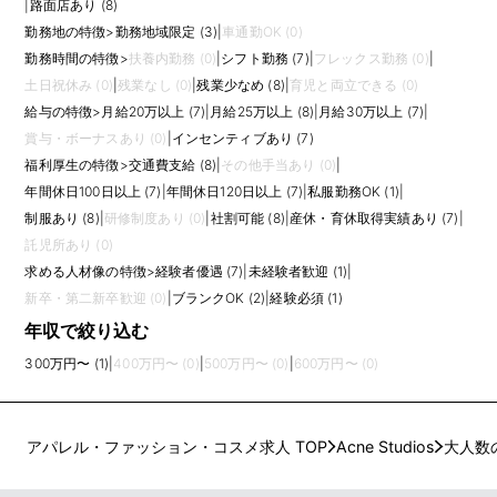
|
路面店あり (8)
勤務地の特徴
>
勤務地域限定 (3)
|
車通勤OK (0)
勤務時間の特徴
>
扶養内勤務 (0)
|
シフト勤務 (7)
|
フレックス勤務 (0)
|
土日祝休み (0)
|
残業なし (0)
|
残業少なめ (8)
|
育児と両立できる (0)
給与の特徴
>
月給20万以上 (7)
|
月給25万以上 (8)
|
月給30万以上 (7)
|
賞与・ボーナスあり (0)
|
インセンティブあり (7)
福利厚生の特徴
>
交通費支給 (8)
|
その他手当あり (0)
|
年間休日100日以上 (7)
|
年間休日120日以上 (7)
|
私服勤務OK (1)
|
制服あり (8)
|
研修制度あり (0)
|
社割可能 (8)
|
産休・育休取得実績あり (7)
|
託児所あり (0)
求める人材像の特徴
>
経験者優遇 (7)
|
未経験者歓迎 (1)
|
新卒・第二新卒歓迎 (0)
|
ブランクOK (2)
|
経験必須 (1)
年収で絞り込む
300万円〜 (1)
|
400万円〜 (0)
|
500万円〜 (0)
|
600万円〜 (0)
アパレル・ファッション・コスメ求人 TOP
Acne Studios
大人数