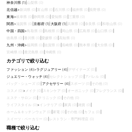
神奈川県 (1)
|
山梨県 (0)
北信越
>
新潟県 (0)
|
富山県 (0)
|
石川県 (0)
|
福井県 (0)
|
長野県 (0)
東海
>
岐阜県 (0)
|
静岡県 (0)
|
愛知県 (0)
|
三重県 (0)
関西
>
滋賀県 (0)
|
京都府 (1)
|
大阪府 (1)
|
兵庫県 (0)
|
奈良県 (0)
|
和歌山県 (0)
中国・四国
>
鳥取県 (0)
|
島根県 (0)
|
岡山県 (0)
|
広島県 (0)
|
山口県 (0)
|
徳島県 (0)
|
香川県 (0)
|
愛媛県 (0)
|
高知県 (0)
九州・沖縄
>
福岡県 (0)
|
佐賀県 (0)
|
長崎県 (0)
|
熊本県 (0)
|
大分県 (0)
|
宮崎県 (0)
|
鹿児島県 (0)
|
沖縄県 (0)
カテゴリで絞り込む
ファッション (4)
>
ラグジュアリー (4)
|
デザイナーズ (0)
|
ジュエリー・ウォッチ (4)
|
セレクトショップ (0)
|
アパレル (0)
|
バッグ・シューズ (0)
|
アクセサリー (4)
|
スポーツ (0)
|
その他 (0)
コスメ (0)
>
メイク (0)
|
スキンケア (0)
|
オーガニック (0)
|
フレグランス (0)
|
エステ・サロン (0)
|
クリニック (0)
|
その他 (0)
ライフスタイル (0)
>
インテリア (0)
|
家具 (0)
|
雑貨 (0)
|
ホーム＆キッチンウェア (0)
|
家電 (0)
|
その他 (0)
|
カフェ (0)
|
スイーツ・ベーカリー (0)
|
レストラン・専門料理店 (0)
職種で絞り込む