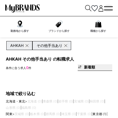
勤務地から探す
ブランドから探す
職種から探す
AHKAH
その他手当あり
AHKAH その他手当あり の転職求人
新着順
0
条件に合う求人
件
地域で絞り込む
北海道・東北
>
北海道 (0)
|
青森県 (0)
|
岩手県 (0)
|
宮城県 (0)
|
秋田県 (0)
|
山形県 (0)
|
福島県 (0)
関東
>
茨城県 (0)
|
栃木県 (0)
|
群馬県 (0)
|
埼玉県 (0)
|
千葉県 (0)
|
東京都 (1)
|