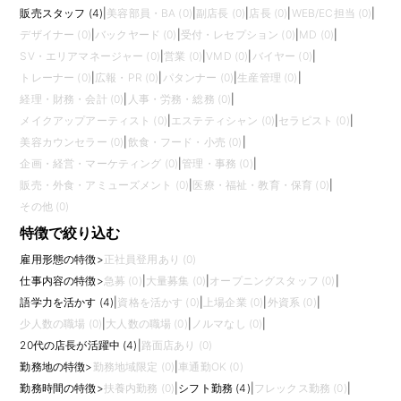
販売スタッフ (4)
|
美容部員・BA (0)
|
副店長 (0)
|
店長 (0)
|
WEB/EC担当 (0)
|
デザイナー (0)
|
バックヤード (0)
|
受付・レセプション (0)
|
MD (0)
|
SV・エリアマネージャー (0)
|
営業 (0)
|
VMD (0)
|
バイヤー (0)
|
トレーナー (0)
|
広報・PR (0)
|
パタンナー (0)
|
生産管理 (0)
|
経理・財務・会計 (0)
|
人事・労務・総務 (0)
|
メイクアップアーティスト (0)
|
エステティシャン (0)
|
セラピスト (0)
|
美容カウンセラー (0)
|
飲食・フード・小売 (0)
|
企画・経営・マーケティング (0)
|
管理・事務 (0)
|
販売・外食・アミューズメント (0)
|
医療・福祉・教育・保育 (0)
|
その他 (0)
特徴で絞り込む
雇用形態の特徴
>
正社員登用あり (0)
仕事内容の特徴
>
急募 (0)
|
大量募集 (0)
|
オープニングスタッフ (0)
|
語学力を活かす (4)
|
資格を活かす (0)
|
上場企業 (0)
|
外資系 (0)
|
少人数の職場 (0)
|
大人数の職場 (0)
|
ノルマなし (0)
|
20代の店長が活躍中 (4)
|
路面店あり (0)
勤務地の特徴
>
勤務地域限定 (0)
|
車通勤OK (0)
勤務時間の特徴
>
扶養内勤務 (0)
|
シフト勤務 (4)
|
フレックス勤務 (0)
|