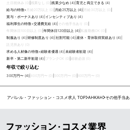
土日祝休み (0)
|
残業なし (0)
|
残業少なめ (4)
|
育児と両立できる (4)
給与の特徴
>
月給20万以上 (0)
|
月給25万以上 (4)
|
月給30万以上 (0)
|
賞与・ボーナスあり (4)
|
インセンティブあり (4)
福利厚生の特徴
>
交通費支給 (4)
|
その他手当あり (0)
|
年間休日100日以上 (0)
|
年間休日120日以上 (4)
|
私服勤務OK (0)
|
制服あり (4)
|
研修制度あり (4)
|
社割可能 (4)
|
産休・育休取得実績あり (4)
|
託児所あり (0)
求める人材像の特徴
>
経験者優遇 (4)
|
未経験者歓迎 (4)
|
新卒・第二新卒歓迎 (4)
|
ブランクOK (0)
|
経験必須 (0)
年収で絞り込む
300万円〜 (4)
|
400万円〜 (0)
|
500万円〜 (0)
|
600万円〜 (0)
アパレル・ファッション・コスメ求人 TOP
AHKAH
その他手当あ