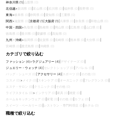
神奈川県 (1)
|
山梨県 (0)
北信越
>
新潟県 (0)
|
富山県 (0)
|
石川県 (0)
|
福井県 (0)
|
長野県 (0)
東海
>
岐阜県 (0)
|
静岡県 (0)
|
愛知県 (0)
|
三重県 (0)
関西
>
滋賀県 (0)
|
京都府 (1)
|
大阪府 (1)
|
兵庫県 (0)
|
奈良県 (0)
|
和歌山県 (0)
中国・四国
>
鳥取県 (0)
|
島根県 (0)
|
岡山県 (0)
|
広島県 (0)
|
山口県 (0)
|
徳島県 (0)
|
香川県 (0)
|
愛媛県 (0)
|
高知県 (0)
九州・沖縄
>
福岡県 (0)
|
佐賀県 (0)
|
長崎県 (0)
|
熊本県 (0)
|
大分県 (0)
|
宮崎県 (0)
|
鹿児島県 (0)
|
沖縄県 (0)
カテゴリで絞り込む
ファッション (4)
>
ラグジュアリー (4)
|
デザイナーズ (0)
|
ジュエリー・ウォッチ (4)
|
セレクトショップ (0)
|
アパレル (0)
|
バッグ・シューズ (0)
|
アクセサリー (4)
|
スポーツ (0)
|
その他 (0)
コスメ (0)
>
メイク (0)
|
スキンケア (0)
|
オーガニック (0)
|
フレグランス (0)
|
エステ・サロン (0)
|
クリニック (0)
|
その他 (0)
ライフスタイル (0)
>
インテリア (0)
|
家具 (0)
|
雑貨 (0)
|
ホーム＆キッチンウェア (0)
|
家電 (0)
|
その他 (0)
|
カフェ (0)
|
スイーツ・ベーカリー (0)
|
レストラン・専門料理店 (0)
|
ホテル (0)
職種で絞り込む