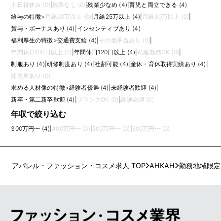
土日祝休み (0)
|
残業なし (0)
|
残業少なめ (4)
|
育児と両立できる (4)
給与の特徴
>
月給20万以上 (0)
|
月給25万以上 (4)
|
月給30万以上 (0)
|
賞与・ボーナスあり (4)
|
インセンティブあり (4)
福利厚生の特徴
>
交通費支給 (4)
|
その他手当あり (0)
|
年間休日100日以上 (0)
|
年間休日120日以上 (4)
|
私服勤務OK (0)
|
制服あり (4)
|
研修制度あり (4)
|
社割可能 (4)
|
産休・育休取得実績あり (4)
|
託児所あり (0)
求める人材像の特徴
>
経験者優遇 (4)
|
未経験者歓迎 (4)
|
新卒・第二新卒歓迎 (4)
|
ブランクOK (0)
|
経験必須 (0)
年収で絞り込む
300万円〜 (4)
|
400万円〜 (0)
|
500万円〜 (0)
|
600万円〜 (0)
アパレル・ファッション・コスメ求人 TOP
AHKAH
勤務地域限定