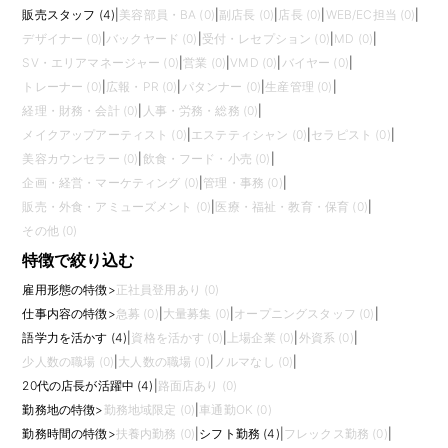
販売スタッフ (4)
|
美容部員・BA (0)
|
副店長 (0)
|
店長 (0)
|
WEB/EC担当 (0)
|
デザイナー (0)
|
バックヤード (0)
|
受付・レセプション (0)
|
MD (0)
|
SV・エリアマネージャー (0)
|
営業 (0)
|
VMD (0)
|
バイヤー (0)
|
トレーナー (0)
|
広報・PR (0)
|
パタンナー (0)
|
生産管理 (0)
|
経理・財務・会計 (0)
|
人事・労務・総務 (0)
|
メイクアップアーティスト (0)
|
エステティシャン (0)
|
セラピスト (0)
|
美容カウンセラー (0)
|
飲食・フード・小売 (0)
|
企画・経営・マーケティング (0)
|
管理・事務 (0)
|
販売・外食・アミューズメント (0)
|
医療・福祉・教育・保育 (0)
|
その他 (0)
特徴で絞り込む
雇用形態の特徴
>
正社員登用あり (0)
仕事内容の特徴
>
急募 (0)
|
大量募集 (0)
|
オープニングスタッフ (0)
|
語学力を活かす (4)
|
資格を活かす (0)
|
上場企業 (0)
|
外資系 (0)
|
少人数の職場 (0)
|
大人数の職場 (0)
|
ノルマなし (0)
|
20代の店長が活躍中 (4)
|
路面店あり (0)
勤務地の特徴
>
勤務地域限定 (0)
|
車通勤OK (0)
勤務時間の特徴
>
扶養内勤務 (0)
|
シフト勤務 (4)
|
フレックス勤務 (0)
|