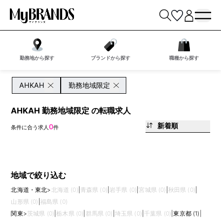
勤務地から探す
ブランドから探す
職種から探す
AHKAH
勤務地域限定
AHKAH 勤務地域限定 の転職求人
新着順
0
条件に合う求人
件
地域で絞り込む
北海道・東北
>
北海道 (0)
|
青森県 (0)
|
岩手県 (0)
|
宮城県 (0)
|
秋田県 (0)
|
山形県 (0)
|
福島県 (0)
関東
>
茨城県 (0)
|
栃木県 (0)
|
群馬県 (0)
|
埼玉県 (0)
|
千葉県 (0)
|
東京都 (1)
|