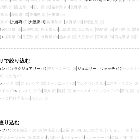
潟県 (0)
|
富山県 (0)
|
石川県 (0)
|
福井県 (0)
|
長野県 (0)
県 (0)
|
静岡県 (0)
|
愛知県 (0)
|
三重県 (0)
県 (0)
|
京都府 (1)
|
大阪府 (1)
|
兵庫県 (0)
|
奈良県 (0)
|
和歌山県 (0)
国
>
鳥取県 (0)
|
島根県 (0)
|
岡山県 (0)
|
広島県 (0)
|
山口県 (0)
|
徳島県 (0)
|
香川県 (0)
|
愛媛
縄
>
福岡県 (0)
|
佐賀県 (0)
|
長崎県 (0)
|
熊本県 (0)
|
大分県 (0)
|
宮崎県 (0)
|
鹿児島県 (0)
|
リで絞り込む
 (4)
>
ラグジュアリー (4)
|
デザイナーズ (0)
|
ジュエリー・ウォッチ (4)
|
セレクトシ
0)
|
その他 (0)
>
メイク (0)
|
スキンケア (0)
|
オーガニック (0)
|
フレグランス (0)
|
エステ・サロン (0)
イル (0)
>
インテリア (0)
|
家具 (0)
|
雑貨 (0)
|
ホーム＆キッチンウェア (0)
|
家電 (0)
|
そ
・専門料理店 (0)
|
ホテル (0)
絞り込む
 (4)
|
美容部員・BA (0)
|
副店長 (0)
|
店長 (0)
|
WEB/EC担当 (0)
|
デザイナー (0)
|
バッ
アマネージャー (0)
|
営業 (0)
|
VMD (0)
|
バイヤー (0)
|
トレーナー (0)
|
広報・PR (0)
|
パ