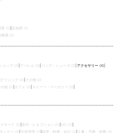
県 (0)
|
高知県 (0)
沖縄県 (0)
ョップ (0)
|
アパレル (0)
|
バッグ・シューズ (0)
|
アクセサリー (4)
|
|
クリニック (0)
|
その他 (0)
の他 (0)
|
カフェ (0)
|
スイーツ・ベーカリー (0)
|
クヤード (0)
|
受付・レセプション (0)
|
MD (0)
|
タンナー (0)
|
生産管理 (0)
|
経理・財務・会計 (0)
|
人事・労務・総務 (0)