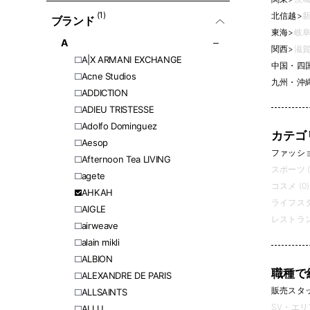
(1)
北信越
>
新
ブランド
東海
>
岐阜
A
関西
>
滋賀
A|X ARMANI EXCHANGE
中国・四
Acne Studios
九州・沖
ADDICTION
ADIEU TRISTESSE
Adolfo Dominguez
カテゴ
Aesop
ファッション
Afternoon Tea LIVING
スポーツ (
agete
コスメ (0)
AHKAH
ライフスタ
AIGLE
レストラン
airweave
alain mikli
ALBION
職種で
ALEXANDRE DE PARIS
販売スタッフ
ALLSAINTS
SV・エリ
ALLU