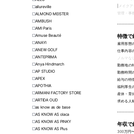
|
メイクアッ
allureville
管理・事務 
ALMOND MEISTER
AMBUSH
AMI Paris
Amuse Beauté
特徴で
ANAYI
雇用形態
ANEW GOLF
仕事内容
ANTEPRIMA
ノルマなし 
Anya Hindmarch
勤務地の
AP STUDIO
勤務時間
APEX
給与の特
APOTHIA
福利厚生
ARMANI FACTORY STORE
産休・育休
ARTIDA OUD
求める人
as know as de base
AS KNOW AS olaca
AS KNOW AS PINKY
年収で
AS KNOW AS Plus
300万円〜 