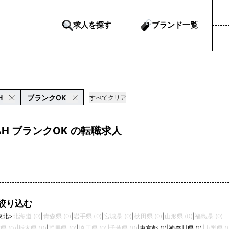
求人を探す
ブランド一覧
H
ブランクOK
すべてクリア
AH ブランクOK の転職求人
絞り込む
東北
>
北海道 (0)
|
青森県 (0)
|
岩手県 (0)
|
宮城県 (0)
|
秋田県 (0)
|
山形県 (0)
|
福島県 (0)
県 (0)
|
栃木県 (0)
|
群馬県 (0)
|
埼玉県 (0)
|
千葉県 (0)
|
東京都 (1)
|
神奈川県 (1)
|
山梨県 (0