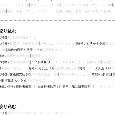
プアーティスト (0)
|
エステティシャン (0)
|
セラピスト (0)
|
美容カウンセラー (0)
|
(0)
|
販売・外食・アミューズメント (0)
|
医療・福祉・教育・保育 (0)
|
その他 (0)
絞り込む
の特徴
>
正社員登用あり (0)
の特徴
>
急募 (0)
|
大量募集 (0)
|
オープニングスタッフ (0)
|
語学力を活かす (4)
|
資格を活
(0)
|
20代の店長が活躍中 (4)
|
路面店あり (0)
特徴
>
勤務地域限定 (0)
|
車通勤OK (0)
の特徴
>
扶養内勤務 (0)
|
シフト勤務 (4)
|
フレックス勤務 (0)
|
土日祝休み (0)
|
残業なし (
徴
>
月給20万以上 (0)
|
月給25万以上 (4)
|
月給30万以上 (0)
|
賞与・ボーナスあり (4)
|
の特徴
>
交通費支給 (4)
|
その他手当あり (0)
|
年間休日100日以上 (0)
|
年間休日120日以上
取得実績あり (4)
|
託児所あり (0)
材像の特徴
>
経験者優遇 (4)
|
未経験者歓迎 (4)
|
新卒・第二新卒歓迎 (4)
|
ブランクOK (
絞り込む
(4)
|
400万円〜 (0)
|
500万円〜 (0)
|
600万円〜 (0)