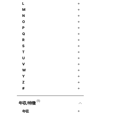
L
M
N
O
P
Q
R
S
T
U
V
W
Y
Z
#
(1)
年収/特徵
年収