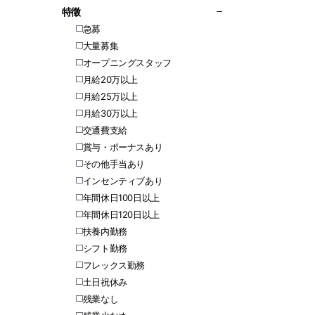
特徵
急募
大量募集
オープニングスタッフ
月給20万以上
月給25万以上
月給30万以上
交通費支給
賞与・ボーナスあり
その他手当あり
インセンティブあり
年間休日100日以上
年間休日120日以上
扶養内勤務
シフト勤務
フレックス勤務
土日祝休み
残業なし