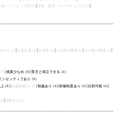
飲食・フード・小売 (0)
|
企画・経営・マーケティング (0)
|
かす (0)
|
上場企業 (0)
|
外資系 (0)
|
少人数の職場 (0)
|
大人数の職場 (0)
|
0)
|
残業少なめ (4)
|
育児と両立できる (4)
インセンティブあり (4)
 (4)
|
私服勤務OK (0)
|
制服あり (4)
|
研修制度あり (4)
|
社割可能 (4)
|
0)
|
経験必須 (0)