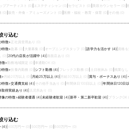
プアーティスト (0)
|
エステティシャン (0)
|
セラピスト (0)
|
美容カウンセラー (0)
|
(0)
|
販売・外食・アミューズメント (0)
|
医療・福祉・教育・保育 (0)
|
その他 (0)
絞り込む
の特徴
>
正社員登用あり (0)
の特徴
>
急募 (0)
|
大量募集 (0)
|
オープニングスタッフ (0)
|
語学力を活かす (4)
|
資格を活
(0)
|
20代の店長が活躍中 (4)
|
路面店あり (0)
特徴
>
勤務地域限定 (0)
|
車通勤OK (0)
の特徴
>
扶養内勤務 (0)
|
シフト勤務 (4)
|
フレックス勤務 (0)
|
土日祝休み (0)
|
残業なし (
徴
>
月給20万以上 (0)
|
月給25万以上 (4)
|
月給30万以上 (0)
|
賞与・ボーナスあり (4)
|
の特徴
>
交通費支給 (4)
|
その他手当あり (0)
|
年間休日100日以上 (0)
|
年間休日120日以上
取得実績あり (4)
|
託児所あり (0)
材像の特徴
>
経験者優遇 (4)
|
未経験者歓迎 (4)
|
新卒・第二新卒歓迎 (4)
|
ブランクOK (
絞り込む
(4)
|
400万円〜 (0)
|
500万円〜 (0)
|
600万円〜 (0)