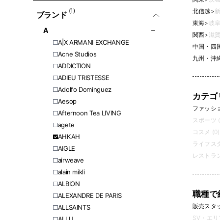
(1)
北信越
>
新
ブランド
東海
>
岐阜
A
関西
>
滋賀
A|X ARMANI EXCHANGE
中国・四
Acne Studios
九州・沖
ADDICTION
ADIEU TRISTESSE
Adolfo Dominguez
カテゴ
Aesop
ファッション
Afternoon Tea LIVING
スポーツ (
agete
コスメ (0)
AHKAH
ライフスタ
AIGLE
レストラン
airweave
alain mikli
ALBION
職種で
ALEXANDRE DE PARIS
販売スタッフ
ALLSAINTS
SV・エリ
ALLU