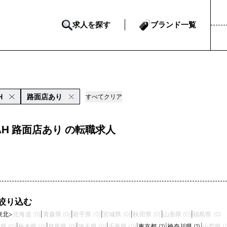
求人を探す
ブランド一覧
H
路面店あり
すべてクリア
AH 路面店あり の転職求人
絞り込む
東北
>
北海道 (0)
|
青森県 (0)
|
岩手県 (0)
|
宮城県 (0)
|
秋田県 (0)
|
山形県 (0)
|
福島県 (0)
県 (0)
|
栃木県 (0)
|
群馬県 (0)
|
埼玉県 (0)
|
千葉県 (0)
|
東京都 (1)
|
神奈川県 (1)
|
山梨県 (0