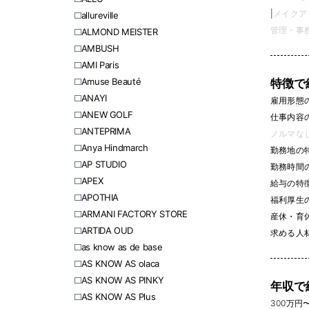
|
メイクアッ
allureville
管理・事務 
ALMOND MEISTER
AMBUSH
AMI Paris
Amuse Beauté
特徴で
ANAYI
雇用形態
ANEW GOLF
仕事内容
ANTEPRIMA
ノルマなし 
Anya Hindmarch
勤務地の
AP STUDIO
勤務時間
APEX
給与の特
APOTHIA
福利厚生
ARMANI FACTORY STORE
産休・育休
ARTIDA OUD
求める人
as know as de base
AS KNOW AS olaca
AS KNOW AS PINKY
年収で
AS KNOW AS Plus
300万円〜 