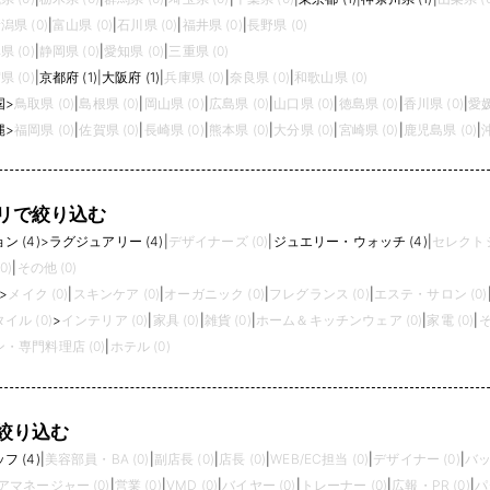
潟県 (0)
|
富山県 (0)
|
石川県 (0)
|
福井県 (0)
|
長野県 (0)
県 (0)
|
静岡県 (0)
|
愛知県 (0)
|
三重県 (0)
県 (0)
|
京都府 (1)
|
大阪府 (1)
|
兵庫県 (0)
|
奈良県 (0)
|
和歌山県 (0)
国
>
鳥取県 (0)
|
島根県 (0)
|
岡山県 (0)
|
広島県 (0)
|
山口県 (0)
|
徳島県 (0)
|
香川県 (0)
|
愛媛
縄
>
福岡県 (0)
|
佐賀県 (0)
|
長崎県 (0)
|
熊本県 (0)
|
大分県 (0)
|
宮崎県 (0)
|
鹿児島県 (0)
|
リで絞り込む
 (4)
>
ラグジュアリー (4)
|
デザイナーズ (0)
|
ジュエリー・ウォッチ (4)
|
セレクトシ
0)
|
その他 (0)
>
メイク (0)
|
スキンケア (0)
|
オーガニック (0)
|
フレグランス (0)
|
エステ・サロン (0)
イル (0)
>
インテリア (0)
|
家具 (0)
|
雑貨 (0)
|
ホーム＆キッチンウェア (0)
|
家電 (0)
|
そ
・専門料理店 (0)
|
ホテル (0)
絞り込む
 (4)
|
美容部員・BA (0)
|
副店長 (0)
|
店長 (0)
|
WEB/EC担当 (0)
|
デザイナー (0)
|
バッ
アマネージャー (0)
|
営業 (0)
|
VMD (0)
|
バイヤー (0)
|
トレーナー (0)
|
広報・PR (0)
|
パ