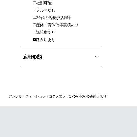
社割可能
ノルマなし
20代の店長が活躍中
産休・育休取得実績あり
託児所あり
路面店あり
雇用形態
アパレル・ファッション・コスメ求人 TOP
AHKAH
路面店あり