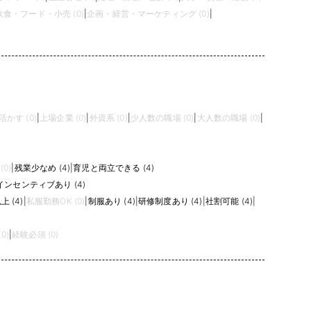
飲食・フード・小売 (0)
|
企画・経営・マーケティング (0)
|
かす (0)
|
上場企業 (0)
|
外資系 (0)
|
少人数の職場 (0)
|
大人数の職場 (0)
|
0)
|
残業少なめ (4)
|
育児と両立できる (4)
インセンティブあり (4)
 (4)
|
私服勤務OK (0)
|
制服あり (4)
|
研修制度あり (4)
|
社割可能 (4)
|
0)
|
経験必須 (0)