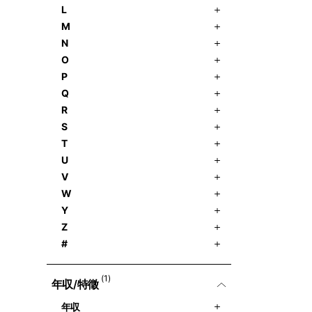
L
M
N
O
P
Q
R
S
T
U
V
W
Y
Z
#
(1)
年収/特徵
年収