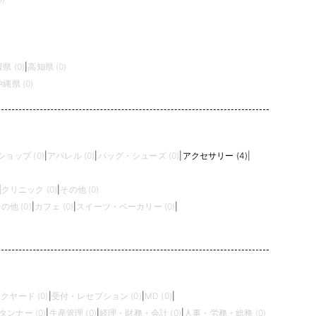
県 (0)
|
高知県 (0)
沖縄県 (0)
ョップ (0)
|
アパレル (0)
|
バッグ・シューズ (0)
|
アクセサリー (4)
|
|
クリニック (0)
|
その他 (0)
の他 (0)
|
カフェ (0)
|
スイーツ・ベーカリー (0)
|
クヤード (0)
|
受付・レセプション (0)
|
MD (0)
|
タンナー (0)
|
生産管理 (0)
|
経理・財務・会計 (0)
|
人事・労務・総務 (0)