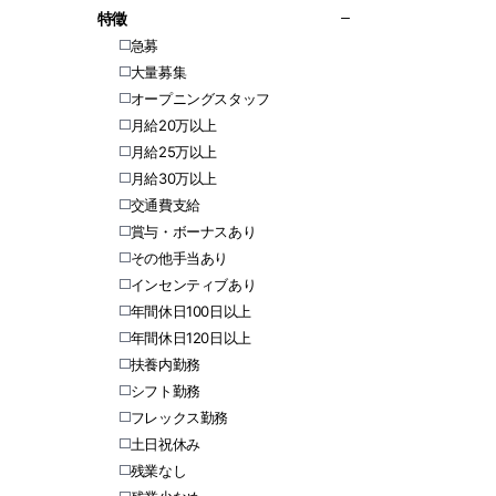
特徵
急募
大量募集
オープニングスタッフ
月給20万以上
月給25万以上
月給30万以上
交通費支給
賞与・ボーナスあり
その他手当あり
インセンティブあり
年間休日100日以上
年間休日120日以上
扶養内勤務
シフト勤務
フレックス勤務
土日祝休み
残業なし